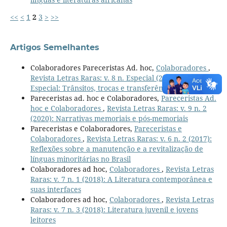
<<
<
1
2
3
>
>>
Artigos Semelhantes
Colaboradores Pareceristas Ad. hoc,
Colaboradores
,
Revista Letras Raras: v. 8 n. Especial (2019): Edição
Especial: Trânsitos, trocas e transferências culturais
Pareceristas ad. hoc e Colaboradores,
Pareceristas Ad.
hoc e Colaboradores
,
Revista Letras Raras: v. 9 n. 2
(2020): Narrativas memoriais e pós-memoriais
Pareceristas e Colaboradores,
Pareceristas e
Colaboradores
,
Revista Letras Raras: v. 6 n. 2 (2017):
Reflexões sobre a manutenção e a revitalização de
línguas minoritárias no Brasil
Colaboradores ad hoc,
Colaboradores
,
Revista Letras
Raras: v. 7 n. 1 (2018): A Literatura contemporânea e
suas interfaces
Colaboradores ad hoc,
Colaboradores
,
Revista Letras
Raras: v. 7 n. 3 (2018): Literatura juvenil e jovens
leitores