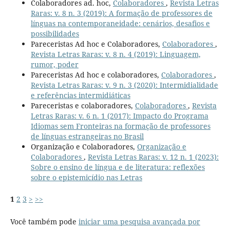
Colaboradores ad. hoc,
Colaboradores
,
Revista Letras
Raras: v. 8 n. 3 (2019): A formação de professores de
línguas na contemporaneidade: cenários, desafios e
possibilidades
Pareceristas Ad hoc e Colaboradores,
Colaboradores
,
Revista Letras Raras: v. 8 n. 4 (2019): Linguagem,
rumor, poder
Pareceristas Ad hoc e colaboradores,
Colaboradores
,
Revista Letras Raras: v. 9 n. 3 (2020): Intermidialidade
e referências intermidiáticas
Pareceristas e colaboradores,
Colaboradores
,
Revista
Letras Raras: v. 6 n. 1 (2017): Impacto do Programa
Idiomas sem Fronteiras na formação de professores
de línguas estrangeiras no Brasil
Organização e Colaboradores,
Organização e
Colaboradores
,
Revista Letras Raras: v. 12 n. 1 (2023):
Sobre o ensino de língua e de literatura: reflexões
sobre o epistemicídio nas Letras
1
2
3
>
>>
Você também pode
iniciar uma pesquisa avançada por