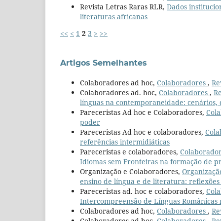
Revista Letras Raras RLR,
Dados institucio
literaturas africanas
<<
<
1
2
3
>
>>
Artigos Semelhantes
Colaboradores ad hoc,
Colaboradores
,
Re
Colaboradores ad. hoc,
Colaboradores
,
Re
línguas na contemporaneidade: cenários, d
Pareceristas Ad hoc e Colaboradores,
Col
poder
Pareceristas Ad hoc e colaboradores,
Cola
referências intermidiáticas
Pareceristas e colaboradores,
Colaborado
Idiomas sem Fronteiras na formação de pro
Organização e Colaboradores,
Organizaçã
ensino de língua e de literatura: reflexões
Pareceristas ad. hoc e colaboradores,
Col
Intercompreensão de Línguas Românicas no
Colaboradores ad hoc,
Colaboradores
,
Re
Colaboradores ad hoc,
Colaboradores
,
Re