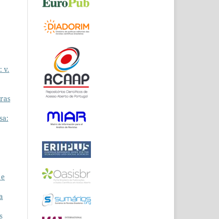
 v.
tras
sa:
 e
a
s