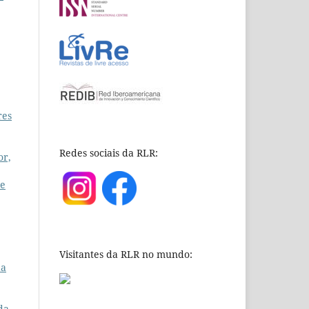
res
Redes sociais da RLR:
or,
 e
Visitantes da RLR no mundo:
da
da