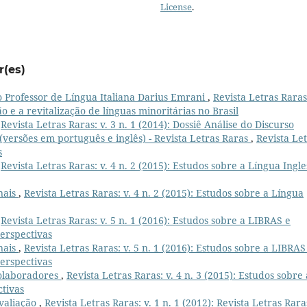
License
.
r(es)
o Professor de Língua Italiana Darius Emrani
,
Revista Letras Raras:
o e a revitalização de línguas minoritárias no Brasil
,
Revista Letras Raras: v. 3 n. 1 (2014): Dossiê Análise do Discurso
a (versões em português e inglês) - Revista Letras Raras
,
Revista Le
s
,
Revista Letras Raras: v. 4 n. 2 (2015): Estudos sobre a Língua Ingle
nais
,
Revista Letras Raras: v. 4 n. 2 (2015): Estudos sobre a Língua
,
Revista Letras Raras: v. 5 n. 1 (2016): Estudos sobre a LIBRAS e
perspectivas
nais
,
Revista Letras Raras: v. 5 n. 1 (2016): Estudos sobre a LIBRAS
perspectivas
colaboradores
,
Revista Letras Raras: v. 4 n. 3 (2015): Estudos sobre 
ctivas
valiação
,
Revista Letras Raras: v. 1 n. 1 (2012): Revista Letras Rara