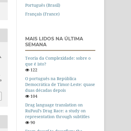
Português (Brasil)
Français (France)
MAIS LIDOS NA ÚLTIMA
SEMANA
s
,
Teoria da Complexidade: sobre o
que é isto?
122
n
O português na República
o
Democrática de Timor-Leste: quase
duas décadas depois
104
Drag language translation on
RuPaul’s Drag Race: a study on
representation through subtitles
90