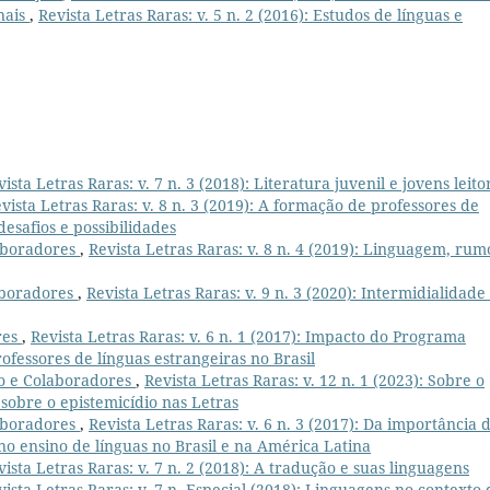
nais
,
Revista Letras Raras: v. 5 n. 2 (2016): Estudos de línguas e
vista Letras Raras: v. 7 n. 3 (2018): Literatura juvenil e jovens leito
vista Letras Raras: v. 8 n. 3 (2019): A formação de professores de
esafios e possibilidades
aboradores
,
Revista Letras Raras: v. 8 n. 4 (2019): Linguagem, rum
boradores
,
Revista Letras Raras: v. 9 n. 3 (2020): Intermidialidade
res
,
Revista Letras Raras: v. 6 n. 1 (2017): Impacto do Programa
fessores de línguas estrangeiras no Brasil
o e Colaboradores
,
Revista Letras Raras: v. 12 n. 1 (2023): Sobre o
 sobre o epistemicídio nas Letras
aboradores
,
Revista Letras Raras: v. 6 n. 3 (2017): Da importância 
 ensino de línguas no Brasil e na América Latina
vista Letras Raras: v. 7 n. 2 (2018): A tradução e suas linguagens
vista Letras Raras: v. 7 n. Especial (2018): Linguagens no contexto 