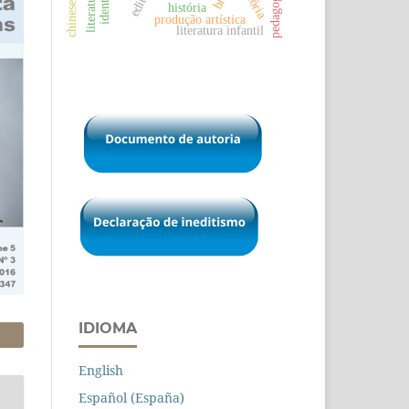
pedagogy
história
produção artística
literatura infantil
IDIOMA
English
Español (España)