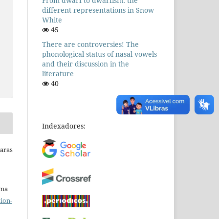
From dwarf to dwarfism: the
different representations in Snow
White
45
There are controversies! The
phonological status of nasal vowels
and their discussion in the
literature
40
Indexadores:
Raras
uma
ion-