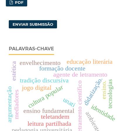
PDF
ENVIAR SUBMISSÃO
PALAVRAS-CHAVE
educação literária
envelhecimento
estética
formação docente
agente de letramento
didatização.
tradição discursiva
tecnologias
ensino.
letramento científico
cultura popular
jogo digital
argumentação
mediadores
unati
identidade
ensino fundamental
ambiente
teletandem
leitura partilhada
pedagogia universitária