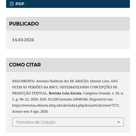
PDF
PUBLICADO
14-03-2026
COMO CITAR
NASCIMENTO, Antonio Naéliton do; DE ARAÚJO, Denise Lino. DAS
OCEM ÀS VERSÕES DA BNCC: SISTEMATIZANDO CONCEPÇÕES DE
PRODUÇÃO TEXTUAL.
Revista Leia Escola
, Campina Grande, v. 26, n.
1, p. 06–21, 2026. DOI: 10.5281/zenodo.18948346. Disponível em:
https://revistas.editora.ufcg.edu.br/index.php/leia/article/view/7272.
Acesso em: 6 ago. 2026.
Fomatos de Citação