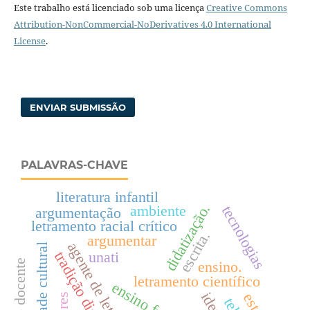
Este trabalho está licenciado sob uma licença
Creative Commons
Attribution-NonCommercial-NoDerivatives 4.0 International
License
.
ENVIAR SUBMISSÃO
PALAVRAS-CHAVE
literatura infantil
didatização.
ambiente
tecnologias
argumentação
letramento racial crítico
escrita.
argumentar
agente de letramento
identidade cultural
unati
tradição discursiva
ensino.
letramento científico