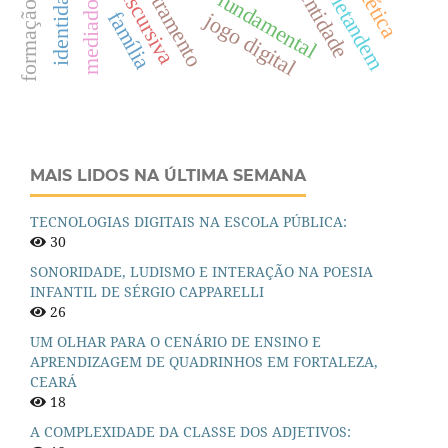
formação docente
ensino fundamental
identidade
estética
mediadores
teletandem
família
jogo digital
MAIS LIDOS NA ÚLTIMA SEMANA
TECNOLOGIAS DIGITAIS NA ESCOLA PÚBLICA:
30
SONORIDADE, LUDISMO E INTERAÇÃO NA POESIA
INFANTIL DE SÉRGIO CAPPARELLI
26
UM OLHAR PARA O CENÁRIO DE ENSINO E
APRENDIZAGEM DE QUADRINHOS EM FORTALEZA,
CEARÁ
18
A COMPLEXIDADE DA CLASSE DOS ADJETIVOS: