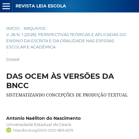
REVISTA LEIA ESCOLA
INÍCIO
/
ARQUIVOS
/
V. 26 N. 1 (2026): PERSPECTIVAS TEÓRICAS E APLICADAS DO
ENSINO DA ESCRITA E DA ORALIDADE NAS ESFERAS
ESCOLAR E ACADÊMICA
/
Dossiê
DAS OCEM ÀS VERSÕES DA
BNCC
SISTEMATIZANDO CONCEPÇÕES DE PRODUÇÃO TEXTUAL
Antonio Naéliton do Nascimento
Universidade Estadual do Ceará
https://orcid.org/0000-0002-8616-6276