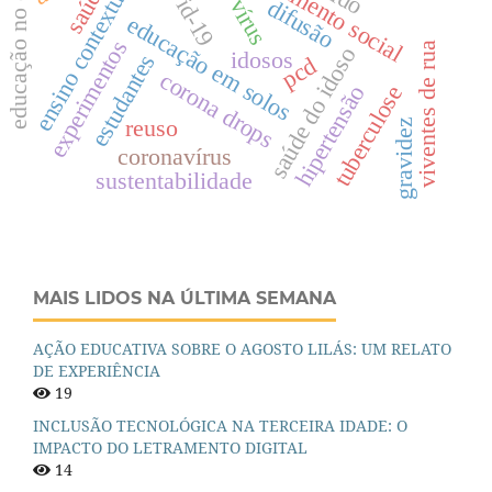
ensino contextualizado
educação no campo
isolamento social
covid-19
saúde
difusão
educação em solos
experimentos
viventes de rua
saúde do idoso
idosos
estudantes
pcd
corona drops
hipertensão
tuberculose
reuso
gravidez
coronavírus
sustentabilidade
MAIS LIDOS NA ÚLTIMA SEMANA
AÇÃO EDUCATIVA SOBRE O AGOSTO LILÁS: UM RELATO
DE EXPERIÊNCIA
19
INCLUSÃO TECNOLÓGICA NA TERCEIRA IDADE: O
IMPACTO DO LETRAMENTO DIGITAL
14