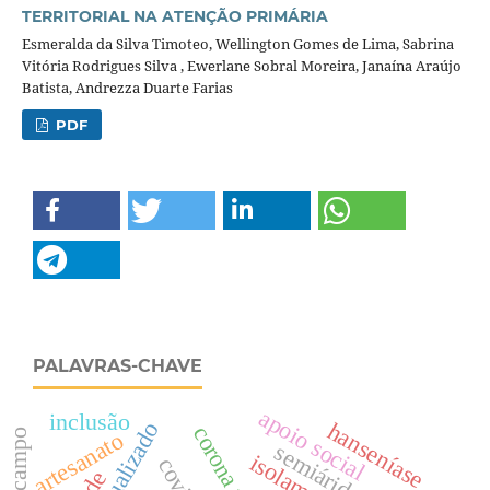
TERRITORIAL NA ATENÇÃO PRIMÁRIA
Esmeralda da Silva Timoteo, Wellington Gomes de Lima, Sabrina
Vitória Rodrigues Silva , Ewerlane Sobral Moreira, Janaína Araújo
Batista, Andrezza Duarte Farias
PDF
PALAVRAS-CHAVE
apoio social
inclusão
hanseníase
corona vírus
artesanato
semiárido