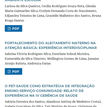
AMBIENTE ESCOLAR
Larissa da Silva Queiroz, Cecília Rodrigues Souza Neta, Glenda
Maria Guimarães Silva, Evelym Fernanda Costa do Nascimento,
Edjancley Teixeira de Lima, Gracielle Malheiros dos Santos, Bruna
Braga Dantas
PDF
FORTALECIMENTO DO ALEITAMENTO MATERNO NA
ATENÇÃO BÁSICA: EXPERIÊNCIA INTERDISCIPLINAR
Sabrina Vitória Rodrigues Silva, Ewerlane Sobral Moreira,
Esmeralda da Silva Timoteo, Wellington Gomes de Lima, Janaína
Araújo Batista, Andrezza Farias
PDF
O PET-SAÚDE COMO ESTRATÉGIA DE INTEGRAÇÃO
ENSINO-SERVIÇO-COMUNIDADE: RELATO DE
EXPERIÊNCIA NA IV GERÊNCIA DE SAÚDE
Adrizia Ferreira dos Santos, Alandson Antôny de Medeiros Costa2,
Isabela Gonçalves da Silva, Taís Martins de Sousa, Gislaynne da