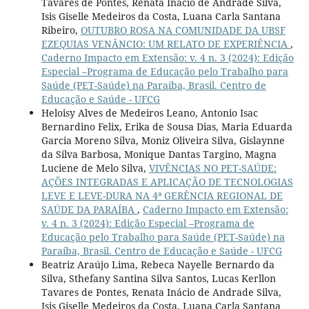
Tavares de Pontes, Renata Inácio de Andrade Silva,
Isis Giselle Medeiros da Costa, Luana Carla Santana
Ribeiro,
OUTUBRO ROSA NA COMUNIDADE DA UBSF
EZEQUIAS VENÂNCIO: UM RELATO DE EXPERIÊNCIA
,
Caderno Impacto em Extensão: v. 4 n. 3 (2024): Edição
Especial –Programa de Educação pelo Trabalho para
Saúde (PET-Saúde) na Paraíba, Brasil. Centro de
Educação e Saúde - UFCG
Heloisy Alves de Medeiros Leano, Antonio Isac
Bernardino Felix, Erika de Sousa Dias, Maria Eduarda
Garcia Moreno Silva, Moniz Oliveira Silva, Gislaynne
da Silva Barbosa, Monique Dantas Targino, Magna
Luciene de Melo Silva,
VIVÊNCIAS NO PET-SAÚDE:
AÇÕES INTEGRADAS E APLICAÇÃO DE TECNOLOGIAS
LEVE E LEVE-DURA NA 4ª GERÊNCIA REGIONAL DE
SAÚDE DA PARAÍBA
,
Caderno Impacto em Extensão:
v. 4 n. 3 (2024): Edição Especial –Programa de
Educação pelo Trabalho para Saúde (PET-Saúde) na
Paraíba, Brasil. Centro de Educação e Saúde - UFCG
Beatriz Araújo Lima, Rebeca Nayelle Bernardo da
Silva, Sthefany Santina Silva Santos, Lucas Kerllon
Tavares de Pontes, Renata Inácio de Andrade Silva,
Isis Giselle Medeiros da Costa, Luana Carla Santana