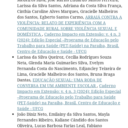
Larissa da Silva Santos, Adriana da Costa Silva França,
Cínthia Caroline Alves Marques, Gracielle Malheiros
dos Santos, Egberto Santos Carmo,
ARRAIÁ CONTRA A
VIOLÊNCIA: RELATO DE EXPERIÊNCIA COM A
COMUNIDADE RURAL SOBRE VIOLÊNCIA SEXUAL E
DOMÉSTICA
,
Caderno Impacto em Extensão: v. 4 n. 3
(2024): Edição Especial –Programa de Educação pelo
Trabalho para Saúde (PET-Saúde) na Paraíba, Brasil.
Centro de Educação e Saúde - UFCG
Larissa da Silva Queiroz, Cecília Rodrigues Souza
Neta, Glenda Maria Guimarães Silva, Evelym
Fernanda Costa do Nascimento, Edjancley Teixeira de
Lima, Gracielle Malheiros dos Santos, Bruna Braga
Dantas,
EDUCAÇÃO SEXUAL: UMA RODA DE
CONVERSA EM UM AMBIENTE ESCOLAR
,
Caderno
Impacto em Extensão: v. 4 n. 3 (2024): Edição Especial
–Programa de Educação pelo Trabalho para Saúde
(PET-Saúde) na Paraíba, Brasil. Centro de Educação e
Saúde - UFCG
João Diniz Neto, Emilainy da Silva Santos, Mayla
Fernandes Ribeiro, Kaliane Cândido dos Santos
Oliveira, Lucas Barbosa Farias Leal, Fabiano