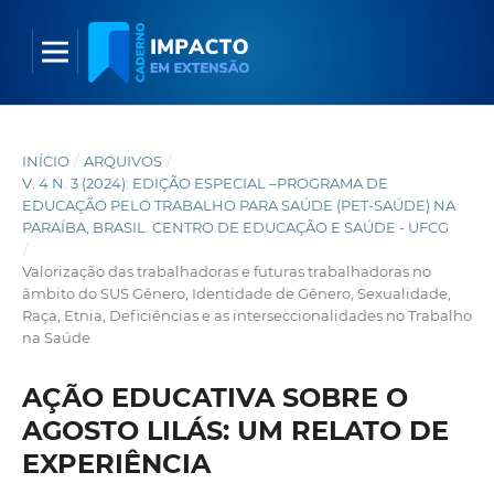
INÍCIO
/
ARQUIVOS
/
V. 4 N. 3 (2024): EDIÇÃO ESPECIAL –PROGRAMA DE
EDUCAÇÃO PELO TRABALHO PARA SAÚDE (PET-SAÚDE) NA
PARAÍBA, BRASIL. CENTRO DE EDUCAÇÃO E SAÚDE - UFCG
/
Valorização das trabalhadoras e futuras trabalhadoras no
âmbito do SUS Gênero, Identidade de Gênero, Sexualidade,
Raça, Etnia, Deficiências e as interseccionalidades no Trabalho
na Saúde
AÇÃO EDUCATIVA SOBRE O
AGOSTO LILÁS: UM RELATO DE
EXPERIÊNCIA