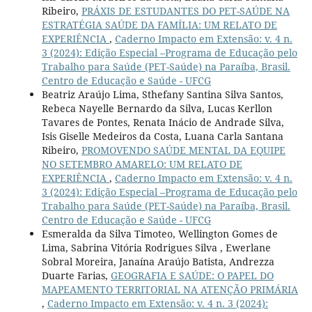
Ribeiro,
PRÁXIS DE ESTUDANTES DO PET-SAÚDE NA
ESTRATÉGIA SAÚDE DA FAMÍLIA: UM RELATO DE
EXPERIÊNCIA
,
Caderno Impacto em Extensão: v. 4 n.
3 (2024): Edição Especial –Programa de Educação pelo
Trabalho para Saúde (PET-Saúde) na Paraíba, Brasil.
Centro de Educação e Saúde - UFCG
Beatriz Araújo Lima, Sthefany Santina Silva Santos,
Rebeca Nayelle Bernardo da Silva, Lucas Kerllon
Tavares de Pontes, Renata Inácio de Andrade Silva,
Isis Giselle Medeiros da Costa, Luana Carla Santana
Ribeiro,
PROMOVENDO SAÚDE MENTAL DA EQUIPE
NO SETEMBRO AMARELO: UM RELATO DE
EXPERIÊNCIA
,
Caderno Impacto em Extensão: v. 4 n.
3 (2024): Edição Especial –Programa de Educação pelo
Trabalho para Saúde (PET-Saúde) na Paraíba, Brasil.
Centro de Educação e Saúde - UFCG
Esmeralda da Silva Timoteo, Wellington Gomes de
Lima, Sabrina Vitória Rodrigues Silva , Ewerlane
Sobral Moreira, Janaína Araújo Batista, Andrezza
Duarte Farias,
GEOGRAFIA E SAÚDE: O PAPEL DO
MAPEAMENTO TERRITORIAL NA ATENÇÃO PRIMÁRIA
,
Caderno Impacto em Extensão: v. 4 n. 3 (2024):