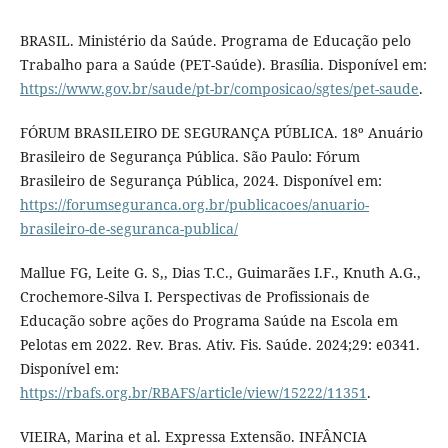
BRASIL. Ministério da Saúde. Programa de Educação pelo
Trabalho para a Saúde (PET-Saúde). Brasília. Disponível em:
https://www.gov.br/saude/pt-br/composicao/sgtes/pet-saude
.
FÓRUM BRASILEIRO DE SEGURANÇA PÚBLICA. 18º Anuário
Brasileiro de Segurança Pública. São Paulo: Fórum
Brasileiro de Segurança Pública, 2024. Disponível em:
https://forumseguranca.org.br/publicacoes/anuario-
brasileiro-de-seguranca-publica/
Mallue FG, Leite G. S,, Dias T.C., Guimarães I.F., Knuth A.G.,
Crochemore-Silva I. Perspectivas de Profissionais de
Educação sobre ações do Programa Saúde na Escola em
Pelotas em 2022. Rev. Bras. Ativ. Fis. Saúde. 2024;29: e0341.
Disponível em:
https://rbafs.org.br/RBAFS/article/view/15222/11351
.
VIEIRA, Marina et al. Expressa Extensão. INFÂNCIA