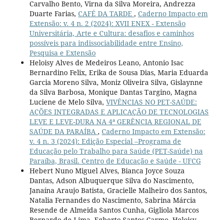
Carvalho Bento, Virna da Silva Moreira, Andrezza
Duarte Farias,
CAFÉ DA TARDE
,
Caderno Impacto em
Extensão: v. 4 n. 2 (2024): XVII ENEX - Extensão
Universitária, Arte e Cultura: desafios e caminhos
possíveis para indissociabilidade entre Ensino,
Pesquisa e Extensão
Heloisy Alves de Medeiros Leano, Antonio Isac
Bernardino Felix, Erika de Sousa Dias, Maria Eduarda
Garcia Moreno Silva, Moniz Oliveira Silva, Gislaynne
da Silva Barbosa, Monique Dantas Targino, Magna
Luciene de Melo Silva,
VIVÊNCIAS NO PET-SAÚDE:
AÇÕES INTEGRADAS E APLICAÇÃO DE TECNOLOGIAS
LEVE E LEVE-DURA NA 4ª GERÊNCIA REGIONAL DE
SAÚDE DA PARAÍBA
,
Caderno Impacto em Extensão:
v. 4 n. 3 (2024): Edição Especial –Programa de
Educação pelo Trabalho para Saúde (PET-Saúde) na
Paraíba, Brasil. Centro de Educação e Saúde - UFCG
Hebert Nuno Miguel Alves, Bianca Joyce Souza
Dantas, Adson Albuquerque Silva do Nascimento,
Janaína Araujo Batista, Gracielle Malheiro dos Santos,
Natalia Fernandes do Nascimento, Sabrina Márcia
Resende de Almeida Santos Cunha, Gigliola Marcos
Bernardo de Lima, Egberto Santos Carmo, Heloisy