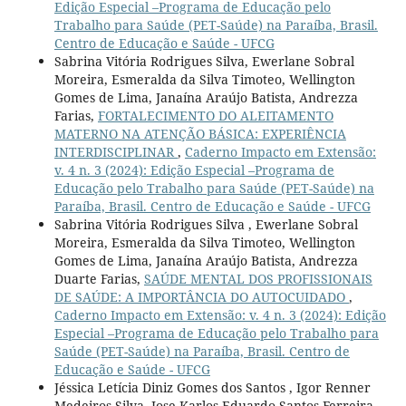
Edição Especial –Programa de Educação pelo
Trabalho para Saúde (PET-Saúde) na Paraíba, Brasil.
Centro de Educação e Saúde - UFCG
Sabrina Vitória Rodrigues Silva, Ewerlane Sobral
Moreira, Esmeralda da Silva Timoteo, Wellington
Gomes de Lima, Janaína Araújo Batista, Andrezza
Farias,
FORTALECIMENTO DO ALEITAMENTO
MATERNO NA ATENÇÃO BÁSICA: EXPERIÊNCIA
INTERDISCIPLINAR
,
Caderno Impacto em Extensão:
v. 4 n. 3 (2024): Edição Especial –Programa de
Educação pelo Trabalho para Saúde (PET-Saúde) na
Paraíba, Brasil. Centro de Educação e Saúde - UFCG
Sabrina Vitória Rodrigues Silva , Ewerlane Sobral
Moreira, Esmeralda da Silva Timoteo, Wellington
Gomes de Lima, Janaína Araújo Batista, Andrezza
Duarte Farias,
SAÚDE MENTAL DOS PROFISSIONAIS
DE SAÚDE: A IMPORTÂNCIA DO AUTOCUIDADO
,
Caderno Impacto em Extensão: v. 4 n. 3 (2024): Edição
Especial –Programa de Educação pelo Trabalho para
Saúde (PET-Saúde) na Paraíba, Brasil. Centro de
Educação e Saúde - UFCG
Jéssica Letícia Diniz Gomes dos Santos , Igor Renner
Medeiros Silva, Jose Karlos Eduardo Santos Ferreira,