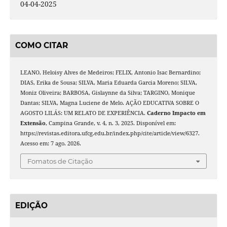
04-04-2025
COMO CITAR
LEANO, Heloisy Alves de Medeiros; FELIX, Antonio Isac Bernardino;
DIAS, Erika de Sousa; SILVA, Maria Eduarda Garcia Moreno; SILVA,
Moniz Oliveira; BARBOSA, Gislaynne da Silva; TARGINO, Monique
Dantas; SILVA, Magna Luciene de Melo. AÇÃO EDUCATIVA SOBRE O
AGOSTO LILÁS: UM RELATO DE EXPERIÊNCIA.
Caderno Impacto em
Extensão
, Campina Grande, v. 4, n. 3, 2025. Disponível em:
https://revistas.editora.ufcg.edu.br/index.php/cite/article/view/6327.
Acesso em: 7 ago. 2026.
Fomatos de Citação
EDIÇÃO