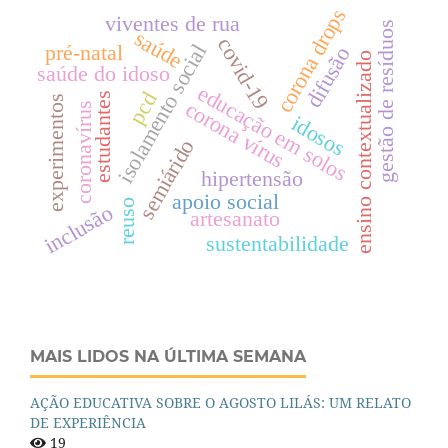
corona drops
viventes de rua
gestão de resíduos
saúde
covid-19
pré-natal
isolamento social
difusão
ensino contextualizado
saúde do idoso
educação em solos
pcd
estudantes
experimentos
corona vírus
coronavírus
idosos
semiárido
hipertensão
apoio social
reuso
inclusão
artesanato
sustentabilidade
MAIS LIDOS NA ÚLTIMA SEMANA
AÇÃO EDUCATIVA SOBRE O AGOSTO LILÁS: UM RELATO
DE EXPERIÊNCIA
19