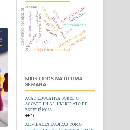
caninos
geografia escolar
cobertura vacinal
intervenção pedagógica
ensino
flauta doce
vacinação
territorialização
geografia física
geomorfologia
judô
microbiologia
bisel
sandbox
educação em saúde
enfermagem
matemática
educação
solfejo e teoria musical
MAIS LIDOS NA ÚLTIMA
SEMANA
AÇÃO EDUCATIVA SOBRE O
AGOSTO LILÁS: UM RELATO DE
EXPERIÊNCIA
16
ATIVIDADES LÚDICAS COMO
ESTRATÉGIA DE APROXIMAÇÃO DE