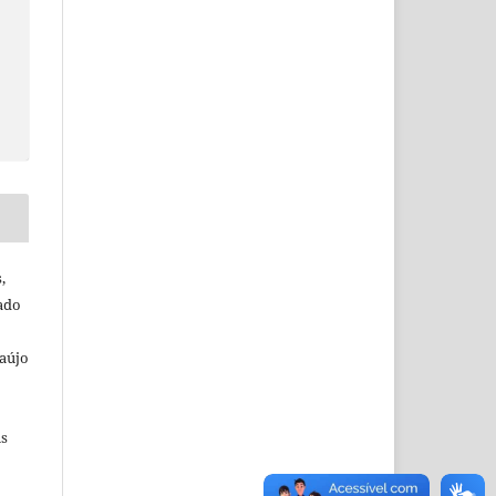
,
sado
raújo
is