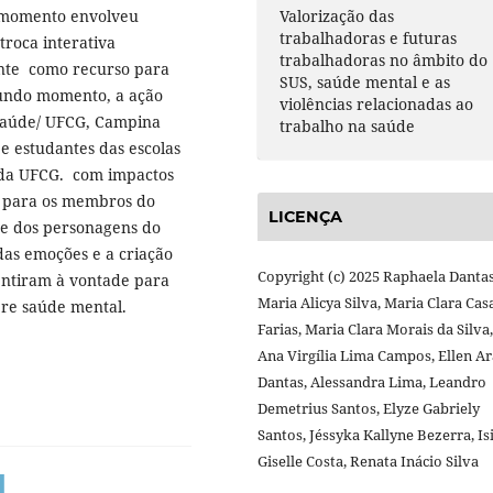
e momento envolveu
Valorização das
trabalhadoras e futuras
troca interativa
trabalhadoras no âmbito do
ente como recurso para
SUS, saúde mental e as
gundo momento, a ação
violências relacionadas ao
 Saúde/ UFCG, Campina
trabalho na saúde
e estudantes das escolas
s da UFCG. com impactos
to para os membros do
LICENÇA
a e dos personagens do
das emoções e a criação
Copyright (c) 2025 Raphaela Dantas
entiram à vontade para
Maria Alicya Silva, Maria Clara Ca
bre saúde mental.
Farias, Maria Clara Morais da Silva,
Ana Virgília Lima Campos, Ellen A
Dantas, Alessandra Lima, Leandro
Demetrius Santos, Elyze Gabriely
Santos, Jéssyka Kallyne Bezerra, Is
Giselle Costa, Renata Inácio Silva