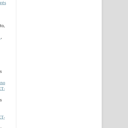
avés
to,
S
,
s
rno
ET-
s
ET-