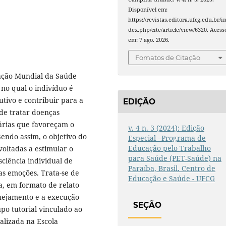
Disponível em:
https://revistas.editora.ufcg.edu.br/i
dex.php/cite/article/view/6320. Acess
em: 7 ago. 2026.
Fomatos de Citação
ação Mundial da Saúde
no qual o indivíduo é
utivo e contribuir para a
EDIÇÃO
 de tratar doenças
iárias que favoreçam o
v. 4 n. 3 (2024): Edição
Sendo assim, o objetivo do
Especial –Programa de
Educação pelo Trabalho
voltadas a estimular o
para Saúde (PET-Saúde) na
ciência individual de
Paraíba, Brasil. Centro de
as emoções. Trata-se de
Educação e Saúde - UFCG
a, em formato de relato
anejamento e a execução
SEÇÃO
po tutorial vinculado ao
alizada na Escola