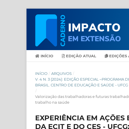
INÍCIO
EDIÇÃO ATUAL
EDIÇÕES 
INÍCIO
/
ARQUIVOS
/
V. 4 N. 3 (2024): EDIÇÃO ESPECIAL –PROGRAM
BRASIL. CENTRO DE EDUCAÇÃO E SAÚDE - UFCG
/
Valorização das trabalhadoras e futuras trabalhad
trabalho na saúde
EXPERIÊNCIA EM AÇÕES 
DA ECIT E DO CES - UFC