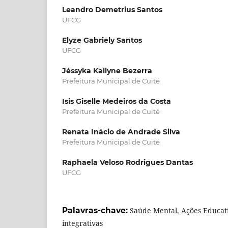
Leandro Demetrius Santos
UFCG
Elyze Gabriely Santos
UFCG
Jéssyka Kallyne Bezerra
Prefeitura Municipal de Cuité
Isis Giselle Medeiros da Costa
Prefeitura Municipal de Cuité
Renata Inácio de Andrade Silva
Prefeitura Municipal de Cuité
Raphaela Veloso Rodrigues Dantas
UFCG
Palavras-chave:
Saúde Mental, Ações Educati
integrativas