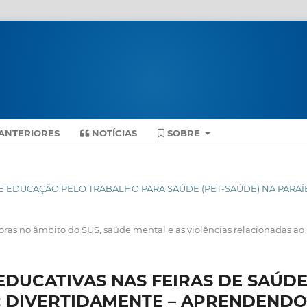
ANTERIORES
NOTÍCIAS
SOBRE
A DE EDUCAÇÃO PELO TRABALHO PARA SAÚDE (PET-SAÚDE) NA PARAÍ
oras no âmbito do SUS, saúde mental e as violências relacionadas ao
EDUCATIVAS NAS FEIRAS DE SAÚD
G: DIVERTIDAMENTE – APRENDENDO