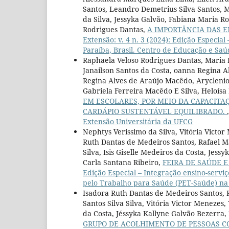
Santos, Leandro Demetrius Silva Santos, M
da Silva, Jessyka Galvão, Fabiana Maria R
Rodrigues Dantas,
A IMPORTÂNCIA DAS 
Extensão: v. 4 n. 3 (2024): Edição Espec
Paraíba, Brasil. Centro de Educação e Sa
Raphaela Veloso Rodrigues Dantas, Maria 
Janailson Santos da Costa, oanna Regina 
Regina Alves de Araújo Macêdo, Arycleni
Gabriela Ferreira Macêdo E Silva, Heloís
EM ESCOLARES, POR MEIO DA CAPACITA
CARDÁPIO SUSTENTÁVEL EQUILIBRADO.
Extensão Universitária da UFCG
Nephtys Verissimo da Silva, Vitória Victor
Ruth Dantas de Medeiros Santos, Rafael M
Silva, Isis Giselle Medeiros da Costa, Je
Carla Santana Ribeiro,
FEIRA DE SAÚDE 
Edição Especial – Integração ensino-ser
pelo Trabalho para Saúde (PET-Saúde) na P
Isadora Ruth Dantas de Medeiros Santos, 
Santos Silva Silva, Vitória Victor Menezes,
da Costa, Jéssyka Kallyne Galvão Bezerra,
GRUPO DE ACOLHIMENTO DE PESSOAS C