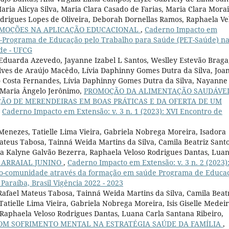
aria Alicya Silva, Maria Clara Casado de Farias, Maria Clara Morai
odrigues Lopes de Oliveira, Deborah Dornellas Ramos, Raphaela Ve
EMOÇÕES NA APLICAÇÃO EDUCACIONAL
,
Caderno Impacto em
ial –Programa de Educação pelo Trabalho para Saúde (PET-Saúde) n
úde - UFCG
Eduarda Azevedo, Jayanne Izabel L Santos, Weslley Estevão Braga
Alves de Araújo Macêdo, Lívia Daphinny Gomes Dutra da Silva, Joa
o Costa Fernandes, Lívia Daphinny Gomes Dutra da Silva, Nayanne
a Maria Ângelo Jerônimo,
PROMOÇÃO DA ALIMENTAÇÃO SAUDÁVE
ÇÃO DE MERENDEIRAS EM BOAS PRÁTICAS E DA OFERTA DE UM
,
Caderno Impacto em Extensão: v. 3 n. 1 (2023): XVI Encontro de
 Menezes, Tatielle Lima Vieira, Gabriela Nobrega Moreira, Isadora
ateus Tabosa, Tainná Weida Martins da Silva, Camila Beatriz Sant
ssyka Kalyne Galvão Bezerra, Raphaela Veloso Rodrigues Dantas, Lua
E ARRAIAL JUNINO
,
Caderno Impacto em Extensão: v. 3 n. 2 (2023)
viço-comunidade através da formação em saúde Programa de Educa
araíba, Brasil Vigência 2022 - 2023
Rafael Mateus Tabosa, Tainná Weida Martins da Silva, Camila Beat
 Tatielle Lima Vieira, Gabriela Nobrega Moreira, Isis Giselle Medei
 Raphaela Veloso Rodrigues Dantas, Luana Carla Santana Ribeiro,
OM SOFRIMENTO MENTAL NA ESTRATÉGIA SAÚDE DA FAMÍLIA
,