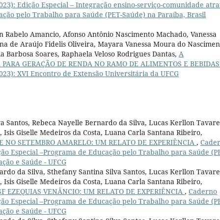
023): Edição Especial – Integração ensino-serviço-comunidade atr
ão pelo Trabalho para Saúde (PET-Saúde) na Paraíba, Brasil
ston Rabelo Amancio, Afonso Antônio Nascimento Machado, Vanessa
na de Araújo Fidelis Oliveira, Mayara Vanessa Moura do Nascimen
ssia Barbosa Soares, Raphaela Veloso Rodrigues Dantas,
A
 PARA GERAÇÃO DE RENDA NO RAMO DE ALIMENTOS E BEBIDA
2023): XVI Encontro de Extensão Universitária da UFCG
va Santos, Rebeca Nayelle Bernardo da Silva, Lucas Kerllon Tavare
 Isis Giselle Medeiros da Costa, Luana Carla Santana Ribeiro,
E NO SETEMBRO AMARELO: UM RELATO DE EXPERIÊNCIA
,
Cade
dição Especial –Programa de Educação pelo Trabalho para Saúde (P
cação e Saúde - UFCG
rdo da Silva, Sthefany Santina Silva Santos, Lucas Kerllon Tavare
 Isis Giselle Medeiros da Costa, Luana Carla Santana Ribeiro,
F EZEQUIAS VENÂNCIO: UM RELATO DE EXPERIÊNCIA
,
Caderno
dição Especial –Programa de Educação pelo Trabalho para Saúde (P
cação e Saúde - UFCG