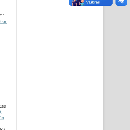
uma
ion-
ues
A
ão
tos