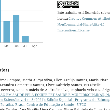
Este trabalho está licenciado sob 
licença
Creative Commons Attribut
NonCommercial-ShareAlike 4.0
International License
.
r(es)
Lima Campos, Maria Alicya Silva, Ellen Araújo Dantas, Maria Clara
eandro Demetrius Santos, Elyze Gabriely Santos, Isis Giselle
o Bezerra, Renata Inácio de Andrade Silva, Raphaela Veloso Rodrig
ÃO EM SAÚDE PELA EQUIPE PET SAÚDE E MULTIDISCIPLINAR, N
 Extensão: v. 4 n. 3 (2024): Edição Especial –Programa de Educaç
Paraíba, Brasil. Centro de Educação e Saúde - UFCG
jo Dantas, Ana Virgília Lima Campos, Elyze Gabriely de Lima San