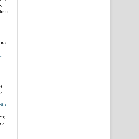
s
loso
a
,
nna
L
os
na
:
ção
riz
ros