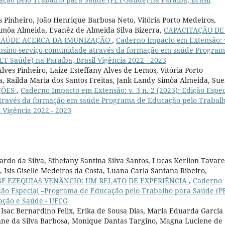
es Pinheiro, João Henrique Barbosa Neto, Vitória Porto Medeiros,
imôa Almeida, Evanêz de Almeida Silva Bizerra,
CAPACITAÇÃO DE
SAÚDE ACERCA DA IMUNIZAÇÃO
,
Caderno Impacto em Extensão: v
o ensino-serviço-comunidade através da formação em saúde Progra
T-Saúde) na Paraíba, Brasil Vigência 2022 - 2023
lves Pinheiro, Laize Esteffany Alves de Lemos, Vitória Porto
a, Railda Maria dos Santos Freitas, Jank Landy Simôa Almeida, Su
ÇÕES
,
Caderno Impacto em Extensão: v. 3 n. 2 (2023): Edição Espec
através da formação em saúde Programa de Educação pelo Trabal
 Vigência 2022 - 2023
rdo da Silva, Sthefany Santina Silva Santos, Lucas Kerllon Tavare
 Isis Giselle Medeiros da Costa, Luana Carla Santana Ribeiro,
F EZEQUIAS VENÂNCIO: UM RELATO DE EXPERIÊNCIA
,
Caderno
dição Especial –Programa de Educação pelo Trabalho para Saúde (P
cação e Saúde - UFCG
Isac Bernardino Felix, Erika de Sousa Dias, Maria Eduarda Garcia
aynne da Silva Barbosa, Monique Dantas Targino, Magna Luciene de