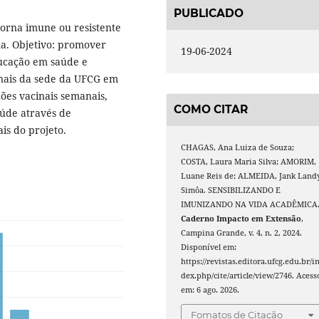
PUBLICADO
orna imune ou resistente
a. Objetivo: promover
19-06-2024
ucação em saúde e
ionais da sede da UFCG em
ões vacinais semanais,
COMO CITAR
aúde através de
is do projeto.
CHAGAS, Ana Luiza de Souza;
COSTA, Laura Maria Silva; AMORIM,
Luane Reis de; ALMEIDA, Jank Land
Simôa. SENSIBILIZANDO E
IMUNIZANDO NA VIDA ACADÊMICA
Caderno Impacto em Extensão
,
Campina Grande, v. 4, n. 2, 2024.
Disponível em:
https://revistas.editora.ufcg.edu.br/i
dex.php/cite/article/view/2746. Acess
em: 6 ago. 2026.
Fomatos de Citação