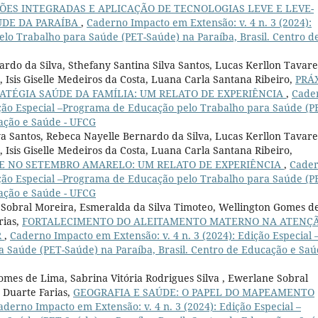
ÇÕES INTEGRADAS E APLICAÇÃO DE TECNOLOGIAS LEVE E LEVE-
ÚDE DA PARAÍBA
,
Caderno Impacto em Extensão: v. 4 n. 3 (2024):
lo Trabalho para Saúde (PET-Saúde) na Paraíba, Brasil. Centro d
rdo da Silva, Sthefany Santina Silva Santos, Lucas Kerllon Tavare
, Isis Giselle Medeiros da Costa, Luana Carla Santana Ribeiro,
PRÁ
ATÉGIA SAÚDE DA FAMÍLIA: UM RELATO DE EXPERIÊNCIA
,
Cade
dição Especial –Programa de Educação pelo Trabalho para Saúde (P
cação e Saúde - UFCG
va Santos, Rebeca Nayelle Bernardo da Silva, Lucas Kerllon Tavare
 Isis Giselle Medeiros da Costa, Luana Carla Santana Ribeiro,
E NO SETEMBRO AMARELO: UM RELATO DE EXPERIÊNCIA
,
Cade
dição Especial –Programa de Educação pelo Trabalho para Saúde (P
cação e Saúde - UFCG
e Sobral Moreira, Esmeralda da Silva Timoteo, Wellington Gomes d
rias,
FORTALECIMENTO DO ALEITAMENTO MATERNO NA ATENÇ
R
,
Caderno Impacto em Extensão: v. 4 n. 3 (2024): Edição Especial 
Saúde (PET-Saúde) na Paraíba, Brasil. Centro de Educação e Saú
omes de Lima, Sabrina Vitória Rodrigues Silva , Ewerlane Sobral
 Duarte Farias,
GEOGRAFIA E SAÚDE: O PAPEL DO MAPEAMENTO
aderno Impacto em Extensão: v. 4 n. 3 (2024): Edição Especial –