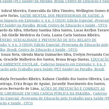
Saúde (PET-Saúde) na Paraíba, Brasil. Centro de Educação e Saú
ne Sobral Moreira, Esmeralda da Silva Timoteo, Wellington Gomes 
arte Farias,
SAÚDE MENTAL DOS PROFISSIONAIS DE SAÚDE: A
o Impacto em Extensão: v. 4 n. 3 (2024): Edição Especial –Progra
T-Saúde) na Paraíba, Brasil. Centro de Educação e Saúde - UFCG
rdo da Silva, Sthefany Santina Silva Santos, Lucas Kerllon Tavare
 Isis Giselle Medeiros da Costa, Luana Carla Santana Ribeiro,
NERO, SEXUALIDADE E PREVENÇÃO DE ISTs: RELATO DE
ão: v. 4 n. 3 (2024): Edição Especial –Programa de Educação pelo
ba, Brasil. Centro de Educação e Saúde - UFCG
es Souza Neta, Glenda Maria Guimarães Silva, Evelym Fernanda Cos
a, Gracielle Malheiros dos Santos, Bruna Braga Dantas,
EDUCAÇÃ
UM AMBIENTE ESCOLAR
,
Caderno Impacto em Extensão: v. 4 n. 3
cação pelo Trabalho para Saúde (PET-Saúde) na Paraíba, Brasil.
, Mayla Fernandes Ribeiro, Kaliane Cândido dos Santos Oliveira, Lu
ueiroga, Erica Braga de Aguiar, Jurandir Nascimento dos Santos,
Marcos Bernardo de Lima,
AÇÕES DE PREVENÇÃO E COMBATE AS
 DE LIBERDADE EM UMA CADEIA PÚBLICA DA PARAÍBA
,
Caderno
dição Especial –Programa de Educação pelo Trabalho para Saúde (P
cação e Saúde - UFCG