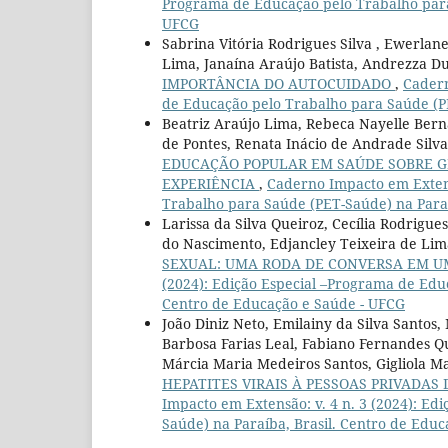
Programa de Educação pelo Trabalho para 
UFCG
Sabrina Vitória Rodrigues Silva , Ewerla
Lima, Janaína Araújo Batista, Andrezza Du
IMPORTÂNCIA DO AUTOCUIDADO
,
Cadern
de Educação pelo Trabalho para Saúde (PE
Beatriz Araújo Lima, Rebeca Nayelle Berna
de Pontes, Renata Inácio de Andrade Silva,
EDUCAÇÃO POPULAR EM SAÚDE SOBRE GÊ
EXPERIÊNCIA
,
Caderno Impacto em Extens
Trabalho para Saúde (PET-Saúde) na Paraí
Larissa da Silva Queiroz, Cecília Rodrigu
do Nascimento, Edjancley Teixeira de Lim
SEXUAL: UMA RODA DE CONVERSA EM 
(2024): Edição Especial –Programa de Edu
Centro de Educação e Saúde - UFCG
João Diniz Neto, Emilainy da Silva Santos
Barbosa Farias Leal, Fabiano Fernandes Q
Márcia Maria Medeiros Santos, Gigliola 
HEPATITES VIRAIS À PESSOAS PRIVADAS
Impacto em Extensão: v. 4 n. 3 (2024): E
Saúde) na Paraíba, Brasil. Centro de Edu