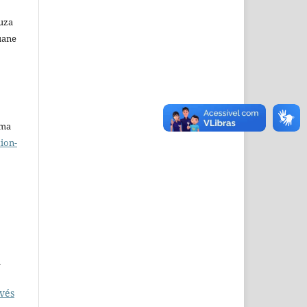
ouza
uane
uma
ion-
y
avés