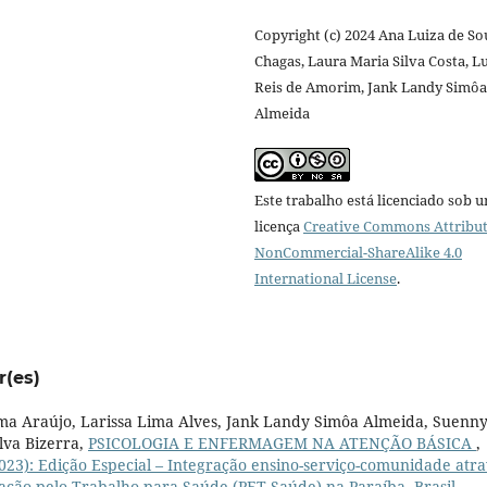
Copyright (c) 2024 Ana Luiza de S
Chagas, Laura Maria Silva Costa, L
Reis de Amorim, Jank Landy Simôa
Almeida
Este trabalho está licenciado sob 
licença
Creative Commons Attribut
NonCommercial-ShareAlike 4.0
International License
.
r(es)
ma Araújo, Larissa Lima Alves, Jank Landy Simôa Almeida, Suenn
lva Bizerra,
PSICOLOGIA E ENFERMAGEM NA ATENÇÃO BÁSICA
,
023): Edição Especial – Integração ensino-serviço-comunidade atr
ão pelo Trabalho para Saúde (PET-Saúde) na Paraíba, Brasil