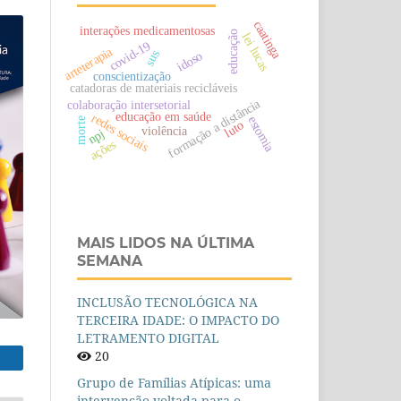
caatinga
interações medicamentosas
educação
lei lucas
covid-19
arteterapia
sus
idoso
conscientização
catadoras de materiais recicláveis
formação a distância
colaboração intersetorial
educação em saúde
redes sociais
estomia
morte
luto
violência
npj
ações
MAIS LIDOS NA ÚLTIMA
SEMANA
INCLUSÃO TECNOLÓGICA NA
TERCEIRA IDADE: O IMPACTO DO
LETRAMENTO DIGITAL
20
Grupo de Famílias Atípicas: uma
intervenção voltada para o