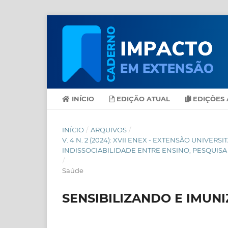
INÍCIO
EDIÇÃO ATUAL
EDIÇÕES 
INÍCIO
/
ARQUIVOS
/
V. 4 N. 2 (2024): XVII ENEX - EXTENSÃO UNIVER
INDISSOCIABILIDADE ENTRE ENSINO, PESQUISA
/
Saúde
SENSIBILIZANDO E IMUN