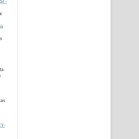
de -
de
ma
s
ta
O
cas
ET-