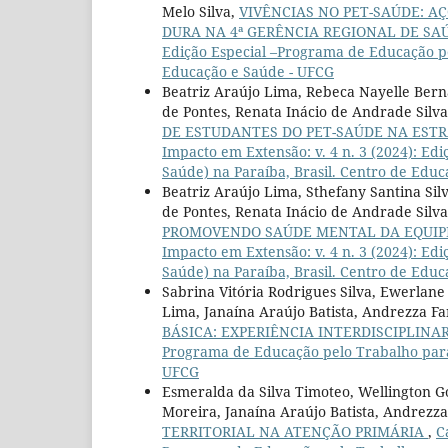
Melo Silva,
VIVÊNCIAS NO PET-SAÚDE: A
DURA NA 4ª GERÊNCIA REGIONAL DE SA
Edição Especial –Programa de Educação pe
Educação e Saúde - UFCG
Beatriz Araújo Lima, Rebeca Nayelle Berna
de Pontes, Renata Inácio de Andrade Silva
DE ESTUDANTES DO PET-SAÚDE NA ESTR
Impacto em Extensão: v. 4 n. 3 (2024): E
Saúde) na Paraíba, Brasil. Centro de Edu
Beatriz Araújo Lima, Sthefany Santina Sil
de Pontes, Renata Inácio de Andrade Silva,
PROMOVENDO SAÚDE MENTAL DA EQUIP
Impacto em Extensão: v. 4 n. 3 (2024): E
Saúde) na Paraíba, Brasil. Centro de Edu
Sabrina Vitória Rodrigues Silva, Ewerlan
Lima, Janaína Araújo Batista, Andrezza Fa
BÁSICA: EXPERIÊNCIA INTERDISCIPLINA
Programa de Educação pelo Trabalho para 
UFCG
Esmeralda da Silva Timoteo, Wellington G
Moreira, Janaína Araújo Batista, Andrezza
TERRITORIAL NA ATENÇÃO PRIMÁRIA
,
C