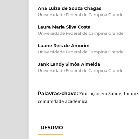
Ana Luiza de Souza Chagas
Universidade Federal de Campina Grande
Laura Maria Silva Costa
Universidade Federal de Campina Grande
Luane Reis de Amorim
Universidade Federal de Campina Grande
Jank Landy Simôa Almeida
Universidade Federal de Campina Grande
Palavras-chave:
Educação em Saúde, Imuniza
comunidade acadêmica
RESUMO