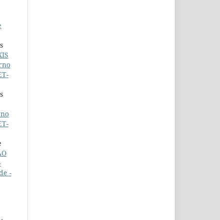
e
s
XIS
rno
ET-
s
rno
ET-
e
ÃO
–
de -