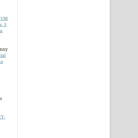
 UM
. 3
ma
enny
ial
ho
s
ET-