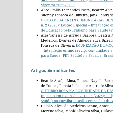
Vigência 2022 - 2023
Alice Emília Fernandes Costa, Beatriz Alv
Suenny Fonsêca de Oliveira, Jank Landy S
GRUPO DE AGENTES COMUNITÁRIAS DE 
n. 2 (2023): Edição Especial – Integraçã
de Educação pelo Trabalho para Saúde (PE
Aiza Vanessa de Arruda Barbosa, Beatriz A
Medeiros, Evanêz de Almeida Silva Bizerr
Fonsêca de Oliveira,
IMUNIZAÇÃO E EMO
– Integração ensino-serviço-comunidade 
para Saúde (PET-Saúde) na Paraíba, Brasil
Artigos Semelhantes
Beatriz Araújo Lima, Rebeca Nayelle Berna
de Pontes, Renata Inácio de Andrade Silva,
OUTUBRO ROSA NA COMUNIDADE DA UBS
Impacto em Extensão: v. 4 n. 3 (2024): E
Saúde) na Paraíba, Brasil. Centro de Edu
Heloisy Alves de Medeiros Leano, Antonio 
Moreno Silva, Moniz Oliveira Silva, Gisl