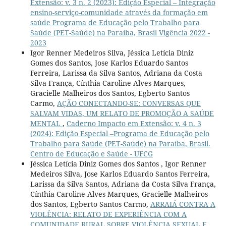
Extensão: v. 3 n. 2 (2023): Edição Especial – Integração
ensino-serviço-comunidade através da formação em
saúde Programa de Educação pelo Trabalho para
Saúde (PET-Saúde) na Paraíba, Brasil Vigência 2022 -
2023
Igor Renner Medeiros Silva, Jéssica Letícia Diniz
Gomes dos Santos, Jose Karlos Eduardo Santos
Ferreira, Larissa da Silva Santos, Adriana da Costa
Silva França, Cínthia Caroline Alves Marques,
Gracielle Malheiros dos Santos, Egberto Santos
Carmo,
AÇÃO CONECTANDO-SE: CONVERSAS QUE
SALVAM VIDAS, UM RELATO DE PROMOÇÃO A SAÚDE
MENTAL
,
Caderno Impacto em Extensão: v. 4 n. 3
(2024): Edição Especial –Programa de Educação pelo
Trabalho para Saúde (PET-Saúde) na Paraíba, Brasil.
Centro de Educação e Saúde - UFCG
Jéssica Letícia Diniz Gomes dos Santos , Igor Renner
Medeiros Silva, Jose Karlos Eduardo Santos Ferreira,
Larissa da Silva Santos, Adriana da Costa Silva França,
Cínthia Caroline Alves Marques, Gracielle Malheiros
dos Santos, Egberto Santos Carmo,
ARRAIÁ CONTRA A
VIOLÊNCIA: RELATO DE EXPERIÊNCIA COM A
COMUNIDADE RURAL SOBRE VIOLÊNCIA SEXUAL E