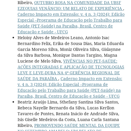
Ribeiro,
OUTUBRO ROSA NA COMUNIDADE DA UBSF
EZEQUIAS VENÂNCIO: UM RELATO DE EXPERIÊNCIA
,
Caderno Impacto em Extensão: v. 4 n. 3 (2024): Edição
Especial –Programa de Educação pelo Trabalho para
Saúde (PET-Saúde) na Paraíba, Brasil. Centro de
Educação e Saúde - UFCG
Heloisy Alves de Medeiros Leano, Antonio Isac
Bernardino Felix, Erika de Sousa Dias, Maria Eduarda
Garcia Moreno Silva, Moniz Oliveira Silva, Gislaynne
da Silva Barbosa, Monique Dantas Targino, Magna
Luciene de Melo Silva,
VIVÊNCIAS NO PET-SAÚDE:
AÇÕES INTEGRADAS E APLICAÇÃO DE TECNOLOGIAS
LEVE E LEVE-DURA NA 4ª GERÊNCIA REGIONAL DE
SAÚDE DA PARAÍBA
,
Caderno Impacto em Extensão:
v. 4 n. 3 (2024): Edição Especial –Programa de
Educação pelo Trabalho para Saúde (PET-Saúde) na
Paraíba, Brasil. Centro de Educação e Saúde - UFCG
Beatriz Araújo Lima, Sthefany Santina Silva Santos,
Rebeca Nayelle Bernardo da Silva, Lucas Kerllon
Tavares de Pontes, Renata Inácio de Andrade Silva,
Isis Giselle Medeiros da Costa, Luana Carla Santana
Ribeiro,
PROMOVENDO SAÚDE MENTAL DA EQUIPE