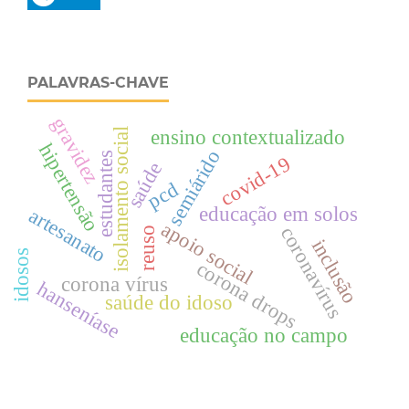
PALAVRAS-CHAVE
gravidez
isolamento social
ensino contextualizado
hipertensão
semiárido
estudantes
covid-19
saúde
pcd
educação em solos
artesanato
apoio social
coronavírus
reuso
inclusão
idosos
corona drops
corona vírus
hanseníase
saúde do idoso
educação no campo