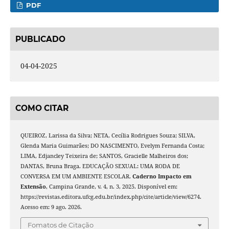
PDF
PUBLICADO
04-04-2025
COMO CITAR
QUEIROZ, Larissa da Silva; NETA, Cecília Rodrigues Souza; SILVA,
Glenda Maria Guimarães; DO NASCIMENTO, Evelym Fernanda Costa;
LIMA, Edjancley Teixeira de; SANTOS, Gracielle Malheiros dos;
DANTAS, Bruna Braga. EDUCAÇÃO SEXUAL: UMA RODA DE
CONVERSA EM UM AMBIENTE ESCOLAR.
Caderno Impacto em
Extensão
, Campina Grande, v. 4, n. 3, 2025. Disponível em:
https://revistas.editora.ufcg.edu.br/index.php/cite/article/view/6274.
Acesso em: 9 ago. 2026.
Fomatos de Citação