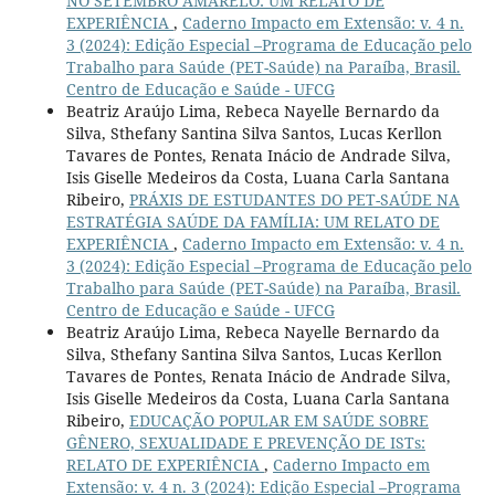
NO SETEMBRO AMARELO: UM RELATO DE
EXPERIÊNCIA
,
Caderno Impacto em Extensão: v. 4 n.
3 (2024): Edição Especial –Programa de Educação pelo
Trabalho para Saúde (PET-Saúde) na Paraíba, Brasil.
Centro de Educação e Saúde - UFCG
Beatriz Araújo Lima, Rebeca Nayelle Bernardo da
Silva, Sthefany Santina Silva Santos, Lucas Kerllon
Tavares de Pontes, Renata Inácio de Andrade Silva,
Isis Giselle Medeiros da Costa, Luana Carla Santana
Ribeiro,
PRÁXIS DE ESTUDANTES DO PET-SAÚDE NA
ESTRATÉGIA SAÚDE DA FAMÍLIA: UM RELATO DE
EXPERIÊNCIA
,
Caderno Impacto em Extensão: v. 4 n.
3 (2024): Edição Especial –Programa de Educação pelo
Trabalho para Saúde (PET-Saúde) na Paraíba, Brasil.
Centro de Educação e Saúde - UFCG
Beatriz Araújo Lima, Rebeca Nayelle Bernardo da
Silva, Sthefany Santina Silva Santos, Lucas Kerllon
Tavares de Pontes, Renata Inácio de Andrade Silva,
Isis Giselle Medeiros da Costa, Luana Carla Santana
Ribeiro,
EDUCAÇÃO POPULAR EM SAÚDE SOBRE
GÊNERO, SEXUALIDADE E PREVENÇÃO DE ISTs:
RELATO DE EXPERIÊNCIA
,
Caderno Impacto em
Extensão: v. 4 n. 3 (2024): Edição Especial –Programa