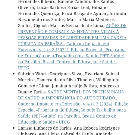
Fernandes Ribeiro, Kaliane Cândido dos Santos
Oliveira, Lucas Barbosa Farias Leal, Fabiano
Fernandes Queiroga, Erica Braga de Aguiar, Jurandir
Nascimento dos Santos, Márcia Maria Medeiros
Santos, Gigliola Marcos Bernardo de Lima,
AÇÕES DE
PREVENÇÃO E COMBATE AS HEPATITES VIRAIS À
PESSOAS PRIVADAS DE LIBERDADE EM UMA CADEIA
PÚBLICA DA PARAÍBA
,
Caderno Impacto em
Extensão: v. 4 n. 3 (2024): Edição Especial –Programa
de Educação pelo Trabalho para Saúde (PET-Saúde)
na Paraíba, Brasil. Centro de Educação e Saúde -
UFCG
Sabrina Vitória Rodrigues Silva , Ewerlane Sobral
Moreira, Esmeralda da Silva Timoteo, Wellington
Gomes de Lima, Janaína Araújo Batista, Andrezza
Duarte Farias,
SAÚDE MENTAL DOS PROFISSIONAIS
DE SAÚDE: A IMPORTÂNCIA DO AUTOCUIDADO
,
Caderno Impacto em Extensão: v. 4 n. 3 (2024): Edição
Especial –Programa de Educação pelo Trabalho para
Saúde (PET-Saúde) na Paraíba, Brasil. Centro de
Educação e Saúde - UFCG
Larissa Linhares de Farias, Ana Rebeca Rodrigues
Linhares, Ana Eloisa Cabral de Paulo, Amanda