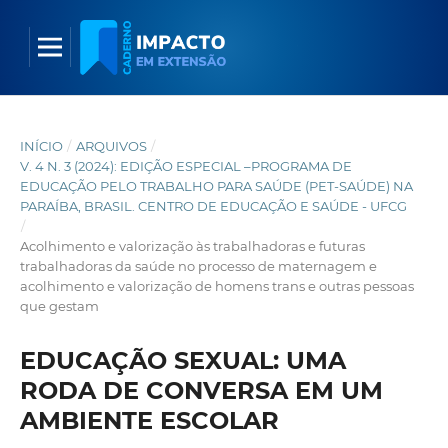
INÍCIO
/
ARQUIVOS
/
V. 4 N. 3 (2024): EDIÇÃO ESPECIAL –PROGRAMA DE
EDUCAÇÃO PELO TRABALHO PARA SAÚDE (PET-SAÚDE) NA
PARAÍBA, BRASIL. CENTRO DE EDUCAÇÃO E SAÚDE - UFCG
/
Acolhimento e valorização às trabalhadoras e futuras
trabalhadoras da saúde no processo de maternagem e
acolhimento e valorização de homens trans e outras pessoas
que gestam
EDUCAÇÃO SEXUAL: UMA
RODA DE CONVERSA EM UM
AMBIENTE ESCOLAR