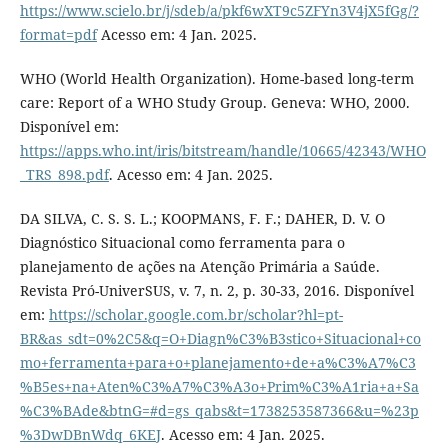
https://www.scielo.br/j/sdeb/a/pkf6wXT9c5ZFYn3V4jX5fGg/?
format=pdf
Acesso em: 4 Jan. 2025.
WHO (World Health Organization). Home-based long-term
care: Report of a WHO Study Group. Geneva: WHO, 2000.
Disponível em:
https://apps.who.int/iris/bitstream/handle/10665/42343/WHO
_TRS_898.pdf
. Acesso em: 4 Jan. 2025.
DA SILVA, C. S. S. L.; KOOPMANS, F. F.; DAHER, D. V. O
Diagnóstico Situacional como ferramenta para o
planejamento de ações na Atenção Primária a Saúde.
Revista Pró-UniverSUS, v. 7, n. 2, p. 30-33, 2016. Disponível
em:
https://scholar.google.com.br/scholar?hl=pt-
BR&as_sdt=0%2C5&q=O+Diagn%C3%B3stico+Situacional+co
mo+ferramenta+para+o+planejamento+de+a%C3%A7%C3
%B5es+na+Aten%C3%A7%C3%A3o+Prim%C3%A1ria+a+Sa
%C3%BAde&btnG=#d=gs_qabs&t=1738253587366&u=%23p
%3DwDBnWdq_6KEJ
. Acesso em: 4 Jan. 2025.