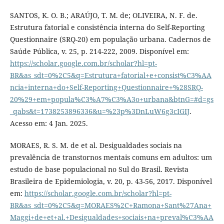
SANTOS, K. O. B.; ARAÚJO, T. M. de; OLIVEIRA, N. F. de.
Estrutura fatorial e consistência interna do Self-Reporting
Questionnaire (SRQ-20) em população urbana. Cadernos de
Saúde Pública, v. 25, p. 214-222, 2009. Disponível em:
https://scholar.google.com.br/scholar?hl=pt-
BR&as_sdt=0%2C5&q=Estrutura+fatorial+e+consist%C3%AA
ncia+interna+do+Self-Reporting+Questionnaire+%28SRQ-
20%29+em+popula%C3%A7%C3%A3o+urbana&btnG=#d=gs
_qabs&t=1738253896336&u=%23p%3DnLuW6g3cIGIJ
.
Acesso em: 4 Jan. 2025.
MORAES, R. S. M. de et al. Desigualdades sociais na
prevalência de transtornos mentais comuns em adultos: um
estudo de base populacional no Sul do Brasil. Revista
Brasileira de Epidemiologia, v. 20, p. 43-56, 2017. Disponível
em:
https://scholar.google.com.br/scholar?hl=pt-
BR&as_sdt=0%2C5&q=MORAES%2C+Ramona+Sant%27Ana+
Maggi+de+et+al.+Desigualdades+sociais+na+preval%C3%AA