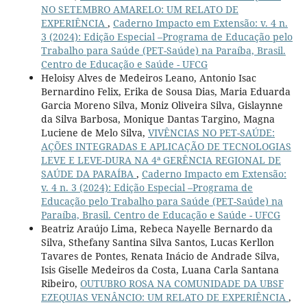
NO SETEMBRO AMARELO: UM RELATO DE
EXPERIÊNCIA
,
Caderno Impacto em Extensão: v. 4 n.
3 (2024): Edição Especial –Programa de Educação pelo
Trabalho para Saúde (PET-Saúde) na Paraíba, Brasil.
Centro de Educação e Saúde - UFCG
Heloisy Alves de Medeiros Leano, Antonio Isac
Bernardino Felix, Erika de Sousa Dias, Maria Eduarda
Garcia Moreno Silva, Moniz Oliveira Silva, Gislaynne
da Silva Barbosa, Monique Dantas Targino, Magna
Luciene de Melo Silva,
VIVÊNCIAS NO PET-SAÚDE:
AÇÕES INTEGRADAS E APLICAÇÃO DE TECNOLOGIAS
LEVE E LEVE-DURA NA 4ª GERÊNCIA REGIONAL DE
SAÚDE DA PARAÍBA
,
Caderno Impacto em Extensão:
v. 4 n. 3 (2024): Edição Especial –Programa de
Educação pelo Trabalho para Saúde (PET-Saúde) na
Paraíba, Brasil. Centro de Educação e Saúde - UFCG
Beatriz Araújo Lima, Rebeca Nayelle Bernardo da
Silva, Sthefany Santina Silva Santos, Lucas Kerllon
Tavares de Pontes, Renata Inácio de Andrade Silva,
Isis Giselle Medeiros da Costa, Luana Carla Santana
Ribeiro,
OUTUBRO ROSA NA COMUNIDADE DA UBSF
EZEQUIAS VENÂNCIO: UM RELATO DE EXPERIÊNCIA
,