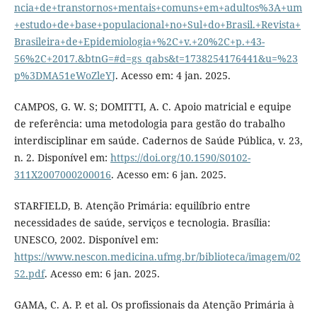
ncia+de+transtornos+mentais+comuns+em+adultos%3A+um
+estudo+de+base+populacional+no+Sul+do+Brasil.+Revista+
Brasileira+de+Epidemiologia+%2C+v.+20%2C+p.+43-
56%2C+2017.&btnG=#d=gs_qabs&t=1738254176441&u=%23
p%3DMA51eWoZleYJ
. Acesso em: 4 jan. 2025.
CAMPOS, G. W. S; DOMITTI, A. C. Apoio matricial e equipe
de referência: uma metodologia para gestão do trabalho
interdisciplinar em saúde. Cadernos de Saúde Pública, v. 23,
n. 2. Disponível em:
https://doi.org/10.1590/S0102-
311X2007000200016
. Acesso em: 6 jan. 2025.
STARFIELD, B. Atenção Primária: equilíbrio entre
necessidades de saúde, serviços e tecnologia. Brasília:
UNESCO, 2002. Disponível em:
https://www.nescon.medicina.ufmg.br/biblioteca/imagem/02
52.pdf
. Acesso em: 6 jan. 2025.
GAMA, C. A. P. et al. Os profissionais da Atenção Primária à