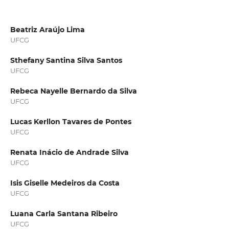
Beatriz Araújo Lima
UFCG
Sthefany Santina Silva Santos
UFCG
Rebeca Nayelle Bernardo da Silva
UFCG
Lucas Kerllon Tavares de Pontes
UFCG
Renata Inácio de Andrade Silva
UFCG
Isis Giselle Medeiros da Costa
UFCG
Luana Carla Santana Ribeiro
UFCG