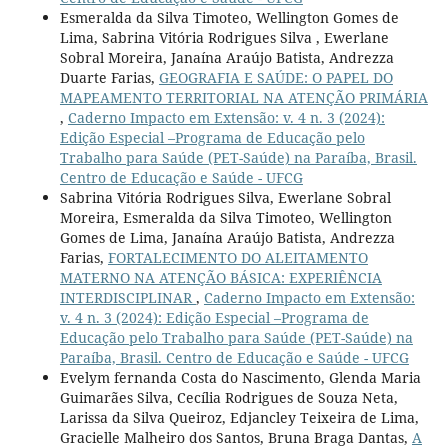
Esmeralda da Silva Timoteo, Wellington Gomes de
Lima, Sabrina Vitória Rodrigues Silva , Ewerlane
Sobral Moreira, Janaína Araújo Batista, Andrezza
Duarte Farias,
GEOGRAFIA E SAÚDE: O PAPEL DO
MAPEAMENTO TERRITORIAL NA ATENÇÃO PRIMÁRIA
,
Caderno Impacto em Extensão: v. 4 n. 3 (2024):
Edição Especial –Programa de Educação pelo
Trabalho para Saúde (PET-Saúde) na Paraíba, Brasil.
Centro de Educação e Saúde - UFCG
Sabrina Vitória Rodrigues Silva, Ewerlane Sobral
Moreira, Esmeralda da Silva Timoteo, Wellington
Gomes de Lima, Janaína Araújo Batista, Andrezza
Farias,
FORTALECIMENTO DO ALEITAMENTO
MATERNO NA ATENÇÃO BÁSICA: EXPERIÊNCIA
INTERDISCIPLINAR
,
Caderno Impacto em Extensão:
v. 4 n. 3 (2024): Edição Especial –Programa de
Educação pelo Trabalho para Saúde (PET-Saúde) na
Paraíba, Brasil. Centro de Educação e Saúde - UFCG
Evelym fernanda Costa do Nascimento, Glenda Maria
Guimarães Silva, Cecília Rodrigues de Souza Neta,
Larissa da Silva Queiroz, Edjancley Teixeira de Lima,
Gracielle Malheiro dos Santos, Bruna Braga Dantas,
A