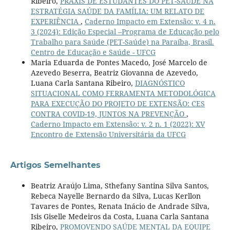
Ribeiro,
PRÁXIS DE ESTUDANTES DO PET-SAÚDE NA
ESTRATÉGIA SAÚDE DA FAMÍLIA: UM RELATO DE
EXPERIÊNCIA
,
Caderno Impacto em Extensão: v. 4 n.
3 (2024): Edição Especial –Programa de Educação pelo
Trabalho para Saúde (PET-Saúde) na Paraíba, Brasil.
Centro de Educação e Saúde - UFCG
Maria Eduarda de Pontes Macedo, José Marcelo de
Azevedo Beserra, Beatriz Giovanna de Azevedo,
Luana Carla Santana Ribeiro,
DIAGNÓSTICO
SITUACIONAL COMO FERRAMENTA METODOLÓGICA
PARA EXECUÇÃO DO PROJETO DE EXTENSÃO: CES
CONTRA COVID-19, JUNTOS NA PREVENÇÃO
,
Caderno Impacto em Extensão: v. 2 n. 1 (2022): XV
Encontro de Extensão Universitária da UFCG
Artigos Semelhantes
Beatriz Araújo Lima, Sthefany Santina Silva Santos,
Rebeca Nayelle Bernardo da Silva, Lucas Kerllon
Tavares de Pontes, Renata Inácio de Andrade Silva,
Isis Giselle Medeiros da Costa, Luana Carla Santana
Ribeiro,
PROMOVENDO SAÚDE MENTAL DA EQUIPE