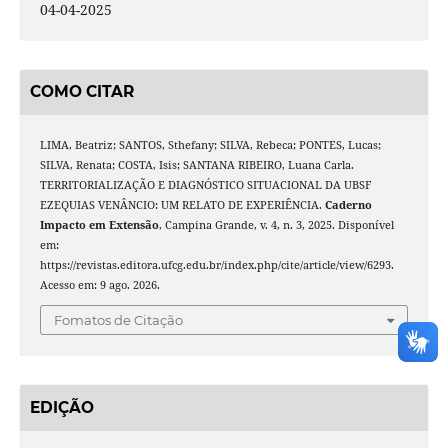
04-04-2025
COMO CITAR
LIMA, Beatriz; SANTOS, Sthefany; SILVA, Rebeca; PONTES, Lucas;
SILVA, Renata; COSTA, Isis; SANTANA RIBEIRO, Luana Carla.
TERRITORIALIZAÇÃO E DIAGNÓSTICO SITUACIONAL DA UBSF
EZEQUIAS VENÂNCIO: UM RELATO DE EXPERIÊNCIA.
Caderno
Impacto em Extensão
, Campina Grande, v. 4, n. 3, 2025. Disponível
em:
https://revistas.editora.ufcg.edu.br/index.php/cite/article/view/6293.
Acesso em: 9 ago. 2026.
Fomatos de Citação
EDIÇÃO