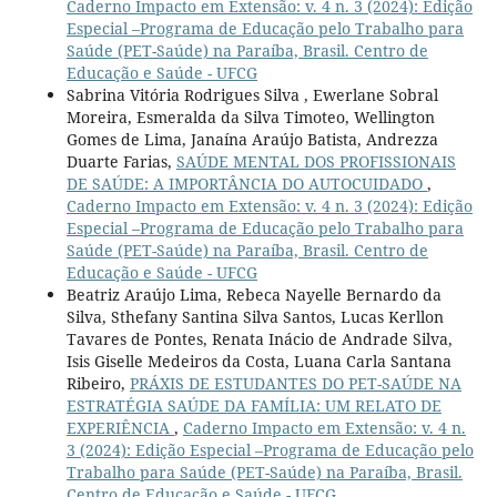
Caderno Impacto em Extensão: v. 4 n. 3 (2024): Edição
Especial –Programa de Educação pelo Trabalho para
Saúde (PET-Saúde) na Paraíba, Brasil. Centro de
Educação e Saúde - UFCG
Sabrina Vitória Rodrigues Silva , Ewerlane Sobral
Moreira, Esmeralda da Silva Timoteo, Wellington
Gomes de Lima, Janaína Araújo Batista, Andrezza
Duarte Farias,
SAÚDE MENTAL DOS PROFISSIONAIS
DE SAÚDE: A IMPORTÂNCIA DO AUTOCUIDADO
,
Caderno Impacto em Extensão: v. 4 n. 3 (2024): Edição
Especial –Programa de Educação pelo Trabalho para
Saúde (PET-Saúde) na Paraíba, Brasil. Centro de
Educação e Saúde - UFCG
Beatriz Araújo Lima, Rebeca Nayelle Bernardo da
Silva, Sthefany Santina Silva Santos, Lucas Kerllon
Tavares de Pontes, Renata Inácio de Andrade Silva,
Isis Giselle Medeiros da Costa, Luana Carla Santana
Ribeiro,
PRÁXIS DE ESTUDANTES DO PET-SAÚDE NA
ESTRATÉGIA SAÚDE DA FAMÍLIA: UM RELATO DE
EXPERIÊNCIA
,
Caderno Impacto em Extensão: v. 4 n.
3 (2024): Edição Especial –Programa de Educação pelo
Trabalho para Saúde (PET-Saúde) na Paraíba, Brasil.
Centro de Educação e Saúde - UFCG