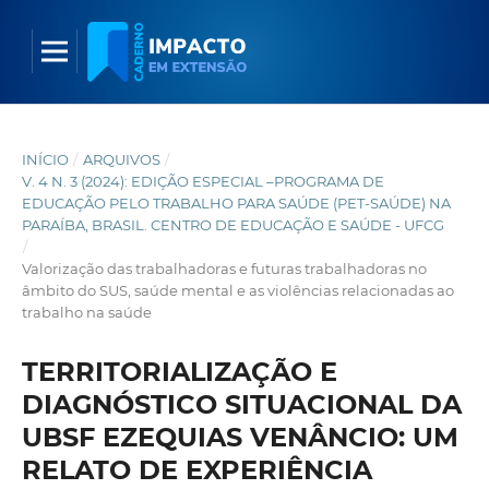
INÍCIO
/
ARQUIVOS
/
V. 4 N. 3 (2024): EDIÇÃO ESPECIAL –PROGRAMA DE
EDUCAÇÃO PELO TRABALHO PARA SAÚDE (PET-SAÚDE) NA
PARAÍBA, BRASIL. CENTRO DE EDUCAÇÃO E SAÚDE - UFCG
/
Valorização das trabalhadoras e futuras trabalhadoras no
âmbito do SUS, saúde mental e as violências relacionadas ao
trabalho na saúde
TERRITORIALIZAÇÃO E
DIAGNÓSTICO SITUACIONAL DA
UBSF EZEQUIAS VENÂNCIO: UM
RELATO DE EXPERIÊNCIA