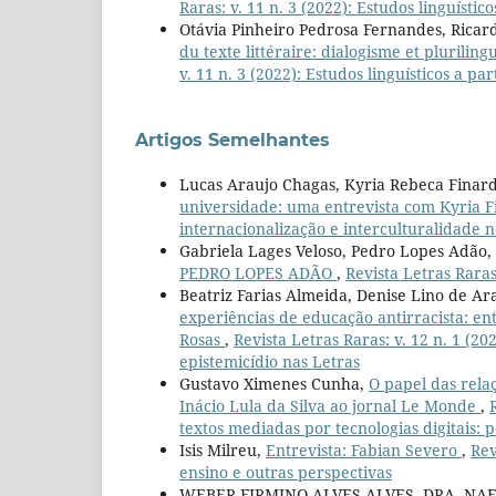
Raras: v. 11 n. 3 (2022): Estudos linguístic
Otávia Pinheiro Pedrosa Fernandes, Ricard
du texte littéraire: dialogisme et pluril
v. 11 n. 3 (2022): Estudos linguísticos a pa
Artigos Semelhantes
Lucas Araujo Chagas, Kyria Rebeca Finard
universidade: uma entrevista com Kyria 
internacionalização e interculturalidade n
Gabriela Lages Veloso, Pedro Lopes Adão,
PEDRO LOPES ADÃO
,
Revista Letras Raras:
Beatriz Farias Almeida, Denise Lino de A
experiências de educação antirracista: ent
Rosas
,
Revista Letras Raras: v. 12 n. 1 (20
epistemicídio nas Letras
Gustavo Ximenes Cunha,
O papel das rela
Inácio Lula da Silva ao jornal Le Monde
,
textos mediadas por tecnologias digitais: p
Isis Milreu,
Entrevista: Fabian Severo
,
Rev
ensino e outras perspectivas
WEBER FIRMINO ALVES ALVES, DRA. NA