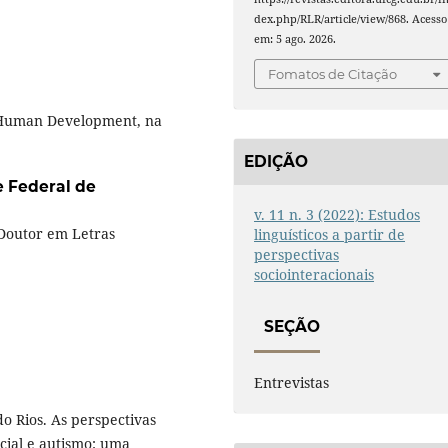
dex.php/RLR/article/view/868. Acesso
em: 5 ago. 2026.
Fomatos de Citação
 Human Development, na
EDIÇÃO
 Federal de
v. 11 n. 3 (2022): Estudos
Doutor em Letras
linguísticos a partir de
perspectivas
sociointeracionais
SEÇÃO
Entrevistas
 Rios. As perspectivas
cial e autismo: uma