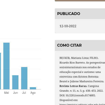
PUBLICADO
12-10-2022
COMO CITAR
BECKER, Mariana Lima; FILHO,
Ricardo Rios Barreto. As perspectiva
sociointeracionais nos estudos de
educação especial e autismo: uma
entrevista com Kristen Bottema-
Beutel e Juliene Madureira Ferreira.
Revista Letras Raras
, Campina
Grande, v. 11, n. 3, p. 438–453, 2022.
DOI: 10.5281/zenodo.8174685.
Disponível em:
https://revistas.editora.ufcg.edu.br/i