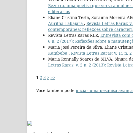
Bezerra: uma poetisa que versa a mulher
e literários
Eliane Cristina Testa, Soraima Moreira Al
Auritha Tabajara
,
Revista Letras Raras: v.
contemporânea: reflexões sobre caracterís
Revista Letras Raras RLR,
Entrevista com 
6 n. 2 (2017): Reflexões sobre a manutençã
Maria José Pereira da Silva, Eliane Cristin
Kambeba
,
Revista Letras Raras: v. 11 n. 2
Maria Rennally Soares da SILVA, Sinara 
Letras Raras: v. 2 n. 2 (2013): Revista Letr
1
2
3
>
>>
Você também pode
iniciar uma pesquisa avança