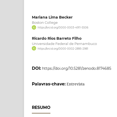
Mariana Lima Becker
Boston College
https://orcid.org/0000-0003-4911-5506
Ricardo Rios Barreto Filho
Universidade Federal de Pernambuco
https://orcid.org/0000-0002-2895-2981
DOI:
https://doi.org/10.5281/zenodo.8174685
Palavras-chave:
Entrevista
RESUMO