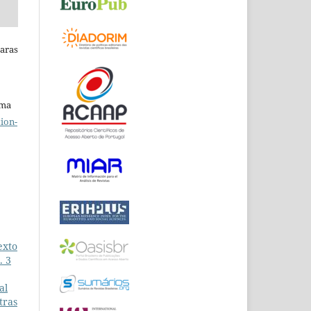
Raras
uma
ion-
exto
. 3
al
tras