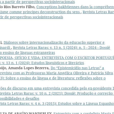
os a partir de perspectivas sociointeracionais
o Rios Barreto Filho,
Conceptions bakhtiennes dans la compréhen
inguisme comme principes deconstruction du sens
,
Revista Letras Rar
rtir de perspectivas sociointeracionais
i,
Diálogos sobre internacionalização da educação superior e
Finardi
,
Revista Letras Raras: v. 13 n. 5 (2024): n. 5 - 2024 - Dossiê
o ensino de línguas estrangeiras
POESIA, OFÍCIO E VIDA: ENTREVISTA COM O ESCRITOR PORTUGU
 v. 13 n. 1 (2024): Estudos linguísticos e literários
raújo, Amanda Lopes Bezerra,
Do “Epistemicídio nas Letras” a
revista com as Professoras Maria Angélica Oliveira e Patrícia Silva
23): Sobre o ensino de língua e de literatura: reflexões sobre o
ções de discurso em uma entrevista concedida pelo ex-presidente 
Revista Letras Raras: v. 10 n. 2 (2021): Dossiê: Produção e correção
ossibilidades e desafios
ista Letras Raras: v. 4 n. 3 (2015): Estudos sobre a Língua Espanho
ELZA DE ARAÚJO WANDERLEY,
Entrevista com a cordelista Maria I