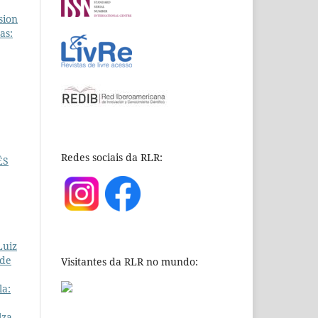
sion
as:
Redes sociais da RLR:
ÊS
Luiz
 de
Visitantes da RLR no mundo:
la:
lza