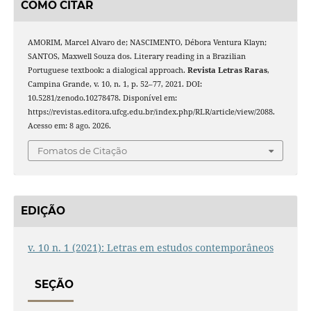
COMO CITAR
AMORIM, Marcel Alvaro de; NASCIMENTO, Débora Ventura Klayn;
SANTOS, Maxwell Souza dos. Literary reading in a Brazilian
Portuguese textbook: a dialogical approach.
Revista Letras Raras
,
Campina Grande, v. 10, n. 1, p. 52–77, 2021. DOI:
10.5281/zenodo.10278478. Disponível em:
https://revistas.editora.ufcg.edu.br/index.php/RLR/article/view/2088.
Acesso em: 8 ago. 2026.
Fomatos de Citação
EDIÇÃO
v. 10 n. 1 (2021): Letras em estudos contemporâneos
SEÇÃO