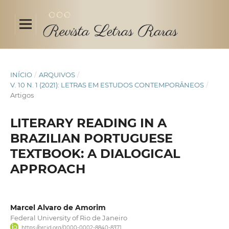
INÍCIO
/
ARQUIVOS
/
V. 10 N. 1 (2021): LETRAS EM ESTUDOS CONTEMPORÂNEOS
/
Artigos
LITERARY READING IN A
BRAZILIAN PORTUGUESE
TEXTBOOK: A DIALOGICAL
APPROACH
Marcel Alvaro de Amorim
Federal University of Rio de Janeiro
https://orcid.org/0000-0002-8840-8371