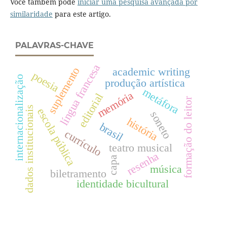
Você também pode
iniciar uma pesquisa avançada por
similaridade
para este artigo.
PALAVRAS-CHAVE
língua francesa
suplemento
academic writing
poesia
internacionalização
produção artística
metáfora
memória
editorial
formação do leitor
dados institucionais
escola pública
soneto
história
brasil
currículo
teatro musical
resenha
capa
música
biletramento
identidade bicultural