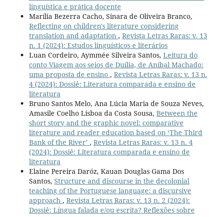
linguística e prática docente
Marília Bezerra Cacho, Sinara de Oliveira Branco,
Reflecting on children's literature considering
translation and adaptation
,
Revista Letras Raras: v. 13
n. 1 (2024): Estudos linguísticos e literários
Luan Cordeiro, Aymmée Silveira Santos,
Leitura do
conto Viagem aos seios de Duília, de Aníbal Machado:
uma proposta de ensino
,
Revista Letras Raras: v. 13 n.
4 (2024): Dossiê: Literatura comparada e ensino de
literatura
Bruno Santos Melo, Ana Lúcia Maria de Souza Neves,
Amasile Coelho Lisboa da Costa Sousa,
Between the
short story and the graphic novel: comparative
literature and reader education based on ‘The Third
Bank of the River’
,
Revista Letras Raras: v. 13 n. 4
(2024): Dossiê: Literatura comparada e ensino de
literatura
Elaine Pereira Daróz, Kauan Douglas Gama Dos
Santos,
Structure and discourse in the decolonial
teaching of the Portuguese language: a discursive
approach
,
Revista Letras Raras: v. 13 n. 2 (2024):
Dossiê: Língua falada e/ou escrita? Reflexões sobre