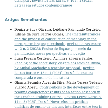
dialógica
,
Revista Letras Raras: v. 10 n. 1 (2021):
Letras em estudos contemporâneos
Artigos Semelhantes
Donizete Silva Oliveira, Leidiane Raimundo Cordeiro,
Juliene da Silva Barros Gomes,
The (meta)utterances
and the process of construction of meanings in the
Portuguese language textbook
,
Revista Letras Raras:
v. 12 n. 2 (2023): Ensino de línguas por meio da
gamificação: novas perspectivas e inovação
Luan Pereira Cordeiro, Aymmée Silveira Santos,
Reading of the short story Viagem aos seios de Duília,
by Aníbal Machado: a teaching proposal
,
Revista
Letras Raras: v. 13 n. 4 (2024): Dossiê: Literatura
comparada e ensino de literatura
Glaucia Peçanha Alves da Silva, Maria Teresa Tedesco
Vilardo Abreu,
Contributions to the development of
reading competence: results of an action research in
the Teacher Training Course
,
Revista Letras Raras: v.
14 n. 3 (2025): Dossiê: Novos elos nas práticas
didáticas de ensino de línguas: interfaces entre teoria