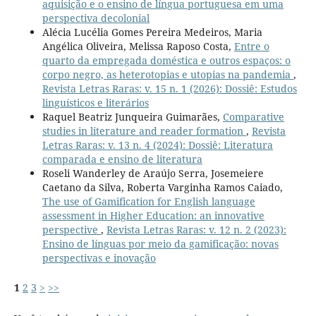
aquisição e o ensino de língua portuguesa em uma
perspectiva decolonial
Alécia Lucélia Gomes Pereira Medeiros, Maria
Angélica Oliveira, Melissa Raposo Costa,
Entre o
quarto da empregada doméstica e outros espaços: o
corpo negro, as heterotopias e utopias na pandemia
,
Revista Letras Raras: v. 15 n. 1 (2026): Dossiê: Estudos
linguísticos e literários
Raquel Beatriz Junqueira Guimarães,
Comparative
studies in literature and reader formation
,
Revista
Letras Raras: v. 13 n. 4 (2024): Dossiê: Literatura
comparada e ensino de literatura
Roseli Wanderley de Araújo Serra, Josemeiere
Caetano da Silva, Roberta Varginha Ramos Caiado,
The use of Gamification for English language
assessment in Higher Education: an innovative
perspective
,
Revista Letras Raras: v. 12 n. 2 (2023):
Ensino de línguas por meio da gamificação: novas
perspectivas e inovação
1
2
3
>
>>