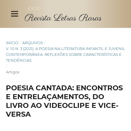
INÍCIO
/
ARQUIVOS
/
V. 10 N. 3 (2021): A POESIA NA LITERATURA INFANTIL E JUVENIL
CONTEMPORÂNEA: REFLEXÕES SOBRE CARACTERÍSTICAS E
TENDÊNCIAS
/
Artigos
POESIA CANTADA: ENCONTROS
E ENTRELAÇAMENTOS, DO
LIVRO AO VIDEOCLIPE E VICE-
VERSA