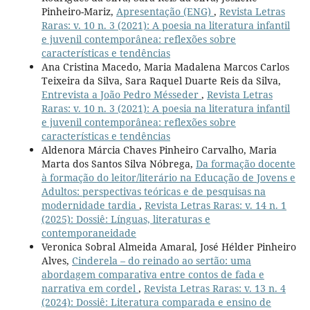
Pinheiro-Mariz,
Apresentação (ENG)
,
Revista Letras
Raras: v. 10 n. 3 (2021): A poesia na literatura infantil
e juvenil contemporânea: reflexões sobre
características e tendências
Ana Cristina Macedo, Maria Madalena Marcos Carlos
Teixeira da Silva, Sara Raquel Duarte Reis da Silva,
Entrevista a João Pedro Mésseder
,
Revista Letras
Raras: v. 10 n. 3 (2021): A poesia na literatura infantil
e juvenil contemporânea: reflexões sobre
características e tendências
Aldenora Márcia Chaves Pinheiro Carvalho, Maria
Marta dos Santos Silva Nóbrega,
Da formação docente
à formação do leitor/literário na Educação de Jovens e
Adultos: perspectivas teóricas e de pesquisas na
modernidade tardia
,
Revista Letras Raras: v. 14 n. 1
(2025): Dossiê: Línguas, literaturas e
contemporaneidade
Veronica Sobral Almeida Amaral, José Hélder Pinheiro
Alves,
Cinderela – do reinado ao sertão: uma
abordagem comparativa entre contos de fada e
narrativa em cordel
,
Revista Letras Raras: v. 13 n. 4
(2024): Dossiê: Literatura comparada e ensino de