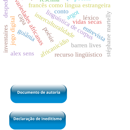
despedidas
variedades africanas
francês como língua estrangeira
conto
argot
linguística de corpus
interculturalidade
stéphane martelly
capa
léxico
jogo digital
vidas secas
entrevista
inventaires
poésie
goiânia
africanicídio
barren lives
alex sens
recurso lingüístico