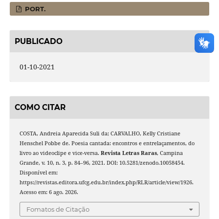
PORT.
PUBLICADO
01-10-2021
COMO CITAR
COSTA, Andreia Aparecida Suli da; CARVALHO, Kelly Cristiane
Henschel Pobbe de. Poesia cantada: encontros e entrelaçamentos, do
livro ao videoclipe e vice-versa.
Revista Letras Raras
, Campina
Grande, v. 10, n. 3, p. 84–96, 2021. DOI: 10.5281/zenodo.10058454.
Disponível em:
https://revistas.editora.ufcg.edu.br/index.php/RLR/article/view/1926.
Acesso em: 6 ago. 2026.
Fomatos de Citação