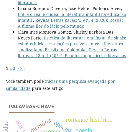
literatura
Laiana Rosendo Oliveira, José Helder Pinheiro Alves,
Entre o real e o ideal: a literatura infantil na educação
infantil
,
Revista Letras Raras: v. 9 n. 4 (2020): Dossiê:
A última flor do lácio pelo mundo
Clara Inés Montoya Gómez, Shirley Barbosa Das
Neves Porto,
Estética da literatura em língua de sinais:
estudos iniciais e relações possíveis entre a literatura
sinalizada no Brasil e na Colômbia
,
Revista Letras
Raras: v. 13 n. 1 (2024): Estudos linguísticos e literários
1
2
3
>
>>
Você também pode
iniciar uma pesquisa avançada por
similaridade
para este artigo.
PALAVRAS-CHAVE
; romance histórico
memória
actes
opacité
poesia
resenha