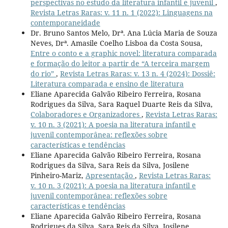
perspectivas no estudo da literatura infantil e juvenil
,
Revista Letras Raras: v. 11 n. 1 (2022): Linguagens na
contemporaneidade
Dr. Bruno Santos Melo, Drª. Ana Lúcia Maria de Souza
Neves, Drª. Amasile Coelho Lisboa da Costa Sousa,
Entre o conto e a graphic novel: literatura comparada
e formação do leitor a partir de “A terceira margem
do rio”
,
Revista Letras Raras: v. 13 n. 4 (2024): Dossiê:
Literatura comparada e ensino de literatura
Eliane Aparecida Galvão Ribeiro Ferreira, Rosana
Rodrigues da Silva, Sara Raquel Duarte Reis da Silva,
Colaboradores e Organizadores
,
Revista Letras Raras:
v. 10 n. 3 (2021): A poesia na literatura infantil e
juvenil contemporânea: reflexões sobre
características e tendências
Eliane Aparecida Galvão Ribeiro Ferreira, Rosana
Rodrigues da Silva, Sara Reis da Silva, Josilene
Pinheiro-Mariz,
Apresentação
,
Revista Letras Raras:
v. 10 n. 3 (2021): A poesia na literatura infantil e
juvenil contemporânea: reflexões sobre
características e tendências
Eliane Aparecida Galvão Ribeiro Ferreira, Rosana
Rodrigues da Silva, Sara Reis da Silva, Josilene