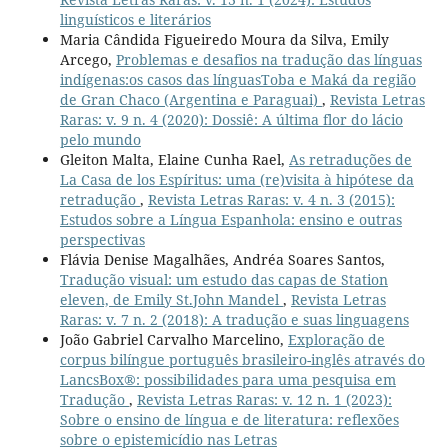
linguísticos e literários
Maria Cândida Figueiredo Moura da Silva, Emily
Arcego,
Problemas e desafios na tradução das línguas
indígenas:os casos das línguasToba e Maká da região
de Gran Chaco (Argentina e Paraguai)
,
Revista Letras
Raras: v. 9 n. 4 (2020): Dossiê: A última flor do lácio
pelo mundo
Gleiton Malta, Elaine Cunha Rael,
As retraduções de
La Casa de los Espíritus: uma (re)visita à hipótese da
retradução
,
Revista Letras Raras: v. 4 n. 3 (2015):
Estudos sobre a Língua Espanhola: ensino e outras
perspectivas
Flávia Denise Magalhães, Andréa Soares Santos,
Tradução visual: um estudo das capas de Station
eleven, de Emily St.John Mandel
,
Revista Letras
Raras: v. 7 n. 2 (2018): A tradução e suas linguagens
João Gabriel Carvalho Marcelino,
Exploração de
corpus bilíngue português brasileiro-inglês através do
LancsBox®: possibilidades para uma pesquisa em
Tradução
,
Revista Letras Raras: v. 12 n. 1 (2023):
Sobre o ensino de língua e de literatura: reflexões
sobre o epistemicídio nas Letras