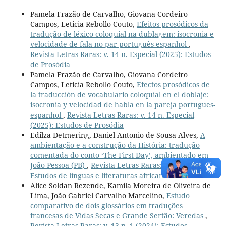
Pamela Frazão de Carvalho, Giovana Cordeiro
Campos, Leticia Rebollo Couto,
Efeitos prosódicos da
tradução de léxico coloquial na dublagem: isocronia e
velocidade de fala no par português-espanhol
,
Revista Letras Raras: v. 14 n. Especial (2025): Estudos
de Prosódia
Pamela Frazão de Carvalho, Giovana Cordeiro
Campos, Leticia Rebollo Couto,
Efectos prosódicos de
la traducción de vocabulario coloquial en el doblaje:
isocronia y velocidad de habla en la pareja portugues-
espanhol
,
Revista Letras Raras: v. 14 n. Especial
(2025): Estudos de Prosódia
Edilza Detmering, Daniel Antonio de Sousa Alves,
A
ambientação e a construção da História: tradução
comentada do conto ‘The First Day’, ambientado em
João Pessoa (PB)
,
Revista Letras Raras: v. 5 n. 2 (2016):
Estudos de línguas e literaturas africanas
Alice Soldan Rezende, Kamila Moreira de Oliveira de
Lima, João Gabriel Carvalho Marcelino,
Estudo
comparativo de dois glossários em traduções
francesas de Vidas Secas e Grande Sertão: Veredas
,
Revista Letras Raras: v. 13 n. 1 (2024): Estudos