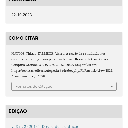
22-10-2023
COMO CITAR
MATTOS, Thiago; FALEIROS, Álvaro. A noção de retradução nos
estudos da tradução: um percurso teórico.
Revista Letras Raras
,
Campina Grande, v. 3, n. 2, p. 35–57, 2023. Disponível em:
https://revistas.editora.ufcg.edu.br/index.php/RLR/article/view/1824.
Acesso em: 6 ago. 2026.
Fomatos de Citação
EDIÇÃO
v. 3 n. 2 (2014): Dossiê de Tradução