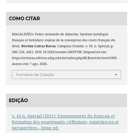
COMO CITAR
MAGALHÃES, Pedro Armando de Almeida. Système juridique
français et brésilien: enjeux de la conception des cours français du
droit.
Revista Letras Raras
, Campina Grande, v. 10, n. Spécial, p.
206–216, 2021. DOI: 10.5281/zenodo.10019708. Disponível em:
https://revistas.editora.ufcg.edu.br/index.php/RLR/article/view/1685.
Acesso em: 7 ago. 2026.
Fomatos de Citação
EDIÇÃO
v. 10 n. Spécial (2021): Enseignement du français et
formation des enseignants: réflexions, expériences et
perspectives - 2ème ed.