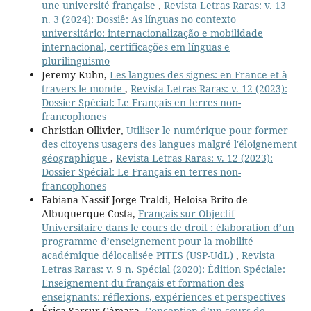
une université française
,
Revista Letras Raras: v. 13
n. 3 (2024): Dossiê: As línguas no contexto
universitário: internacionalização e mobilidade
internacional, certificações em línguas e
plurilinguismo
Jeremy Kuhn,
Les langues des signes: en France et à
travers le monde
,
Revista Letras Raras: v. 12 (2023):
Dossier Spécial: Le Français en terres non-
francophones
Christian Ollivier,
Utiliser le numérique pour former
des citoyens usagers des langues malgré l'éloignement
géographique
,
Revista Letras Raras: v. 12 (2023):
Dossier Spécial: Le Français en terres non-
francophones
Fabiana Nassif Jorge Traldi, Heloisa Brito de
Albuquerque Costa,
Français sur Objectif
Universitaire dans le cours de droit : élaboration d’un
programme d’enseignement pour la mobilité
académique délocalisée PITES (USP-UdL)
,
Revista
Letras Raras: v. 9 n. Spécial (2020): Édition Spéciale:
Enseignement du français et formation des
enseignants: réflexions, expériences et perspectives
Érica Sarsur Câmara,
Conception d’un cours de