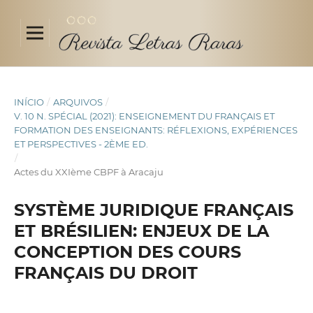
INÍCIO
/
ARQUIVOS
/
V. 10 N. SPÉCIAL (2021): ENSEIGNEMENT DU FRANÇAIS ET
FORMATION DES ENSEIGNANTS: RÉFLEXIONS, EXPÉRIENCES
ET PERSPECTIVES - 2ÈME ED.
/
Actes du XXIème CBPF à Aracaju
SYSTÈME JURIDIQUE FRANÇAIS
ET BRÉSILIEN: ENJEUX DE LA
CONCEPTION DES COURS
FRANÇAIS DU DROIT