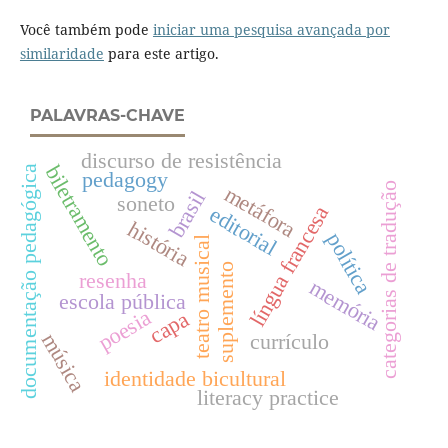
Você também pode
iniciar uma pesquisa avançada por
similaridade
para este artigo.
PALAVRAS-CHAVE
discurso de resistência
biletramento
documentação pedagógica
pedagogy
categorias de tradução
metáfora
brasil
soneto
língua francesa
editorial
história
política
teatro musical
suplemento
resenha
memória
escola pública
poesia
capa
música
currículo
identidade bicultural
literacy practice