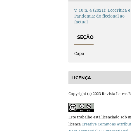
v. 10 n. 4 (2021): Ecocrítica e
Pandemia: do ficcional ao
factual
SEÇÃO
Capa
LICENÇA
Copyright (c) 2023 Revista Letras 
Este trabalho está licenciado sob 
licença
Creative Commons Attribut
NonCommercial 4.0 International