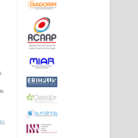
s
do
1):