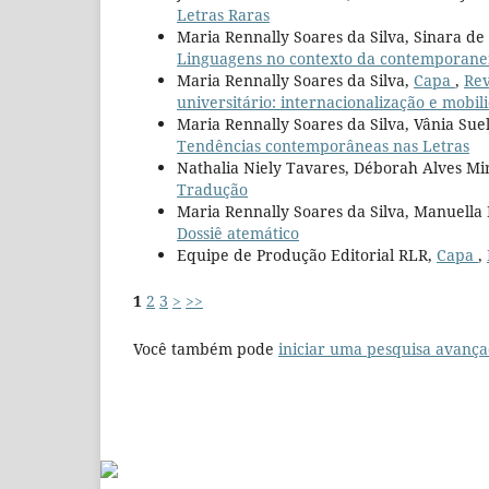
Letras Raras
Maria Rennally Soares da Silva, Sinara de
Linguagens no contexto da contemporane
Maria Rennally Soares da Silva,
Capa
,
Rev
universitário: internacionalização e mobil
Maria Rennally Soares da Silva, Vânia Su
Tendências contemporâneas nas Letras
Nathalia Niely Tavares, Déborah Alves Mi
Tradução
Maria Rennally Soares da Silva, Manuella 
Dossiê atemático
Equipe de Produção Editorial RLR,
Capa
,
1
2
3
>
>>
Você também pode
iniciar uma pesquisa avança