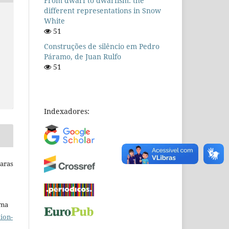
From dwarf to dwarfism: the
different representations in Snow
White
51
Construções de silêncio em Pedro
Páramo, de Juan Rulfo
51
Indexadores:
Raras
uma
ion-