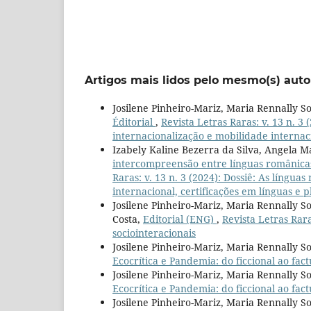
Artigos mais lidos pelo mesmo(s) auto
Josilene Pinheiro-Mariz, Maria Rennally S
Éditorial
,
Revista Letras Raras: v. 13 n. 3 
internacionalização e mobilidade internaci
Izabely Kaline Bezerra da Silva, Angela 
intercompreensão entre línguas românica
Raras: v. 13 n. 3 (2024): Dossiê: As língua
internacional, certificações em línguas e 
Josilene Pinheiro-Mariz, Maria Rennally S
Costa,
Editorial (ENG)
,
Revista Letras Rara
sociointeracionais
Josilene Pinheiro-Mariz, Maria Rennally So
Ecocrítica e Pandemia: do ficcional ao fact
Josilene Pinheiro-Mariz, Maria Rennally So
Ecocrítica e Pandemia: do ficcional ao fact
Josilene Pinheiro-Mariz, Maria Rennally So