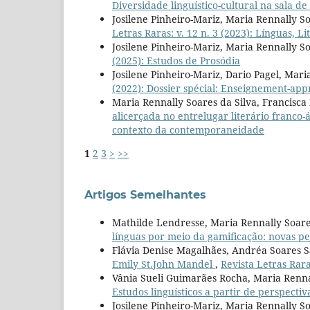
Diversidade linguístico-cultural na sala de
Josilene Pinheiro-Mariz, Maria Rennally S
Letras Raras: v. 12 n. 3 (2023): Línguas,
Josilene Pinheiro-Mariz, Maria Rennally So
(2025): Estudos de Prosódia
Josilene Pinheiro-Mariz, Dario Pagel, Mari
(2022): Dossier spécial: Enseignement-app
Maria Rennally Soares da Silva, Francisca
alicerçada no entrelugar literário franco
contexto da contemporaneidade
1
2
3
>
>>
Artigos Semelhantes
Mathilde Lendresse, Maria Rennally Soare
línguas por meio da gamificação: novas pe
Flávia Denise Magalhães, Andréa Soares 
Emily St.John Mandel
,
Revista Letras Rara
Vânia Sueli Guimarães Rocha, Maria Renna
Estudos linguísticos a partir de perspectiv
Josilene Pinheiro-Mariz, Maria Rennally So