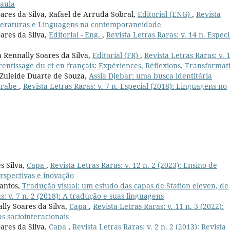
 aula
oares da Silva, Rafael de Arruda Sobral,
Editorial (ENG)
,
Revista
 Literaturas e Linguagens na contemporaneidade
ares da Silva,
Editorial - Eng.
,
Revista Letras Raras: v. 14 n. Especi
a Rennally Soares da Silva,
Editorial (FR)
,
Revista Letras Raras: v. 
rentissage du et en français: Expériences, Réflexions, Transformat
 Zuleide Duarte de Souza,
Assia Djebar: uma busca identitária
-árabe
,
Revista Letras Raras: v. 7 n. Especial (2018): Linguagens no
s Silva,
Capa
,
Revista Letras Raras: v. 12 n. 2 (2023): Ensino de
rspectivas e inovação
Santos,
Tradução visual: um estudo das capas de Station eleven, de
s: v. 7 n. 2 (2018): A tradução e suas linguagens
lly Soares da Silva,
Capa
,
Revista Letras Raras: v. 11 n. 3 (2022):
as sociointeracionais
ares da Silva,
Capa
,
Revista Letras Raras: v. 2 n. 2 (2013): Revista