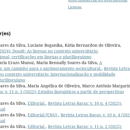
License
.
r(es)
oares da Silva, Luciane Boganika, Kátia Bernardon de Oliveira,
(2024): Dossiê: As línguas no contexto universitário:
onal, certificações em línguas e plurilinguismo
Maria Erazo Munoz, Maria Rennally Soares da Silva,
A
s: um caminho para o aprimoramento sociocultural
,
Revista Letra
s no contexto universitário: internacionalização e mobilidade
plurilinguismo
oares da Silva, Maria Angélica de Oliveira, Marco Antônio Margari
s: v. 11 n. 3 (2022): Estudos linguísticos a partir de perspectivas
ares da Silva,
Editorial
,
Revista Letras Raras: v. 10 n. 4 (2021):
ual
ares da Silva,
Editorial (ENG)
,
Revista Letras Raras: v. 10 n. 4 (202
ual
ares da Silva,
Editorial
,
Revista Letras Raras: v. 11 n. 2 (2022):