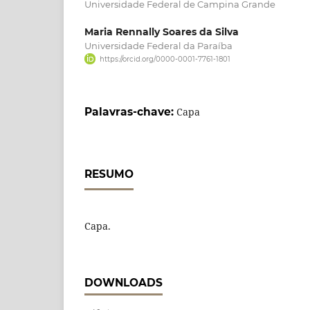
Universidade Federal de Campina Grande
Maria Rennally Soares da Silva
Universidade Federal da Paraíba
https://orcid.org/0000-0001-7761-1801
Palavras-chave:
Capa
RESUMO
Capa.
DOWNLOADS