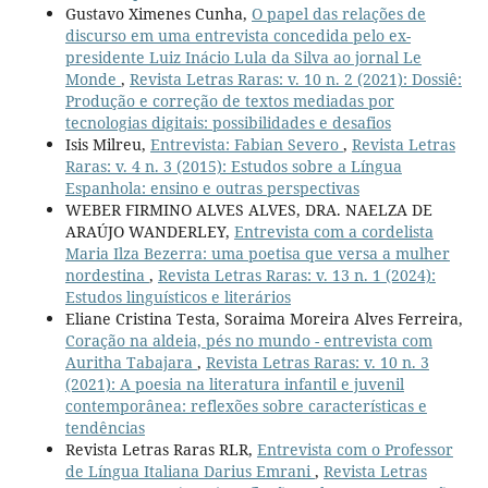
Gustavo Ximenes Cunha,
O papel das relações de
discurso em uma entrevista concedida pelo ex-
presidente Luiz Inácio Lula da Silva ao jornal Le
Monde
,
Revista Letras Raras: v. 10 n. 2 (2021): Dossiê:
Produção e correção de textos mediadas por
tecnologias digitais: possibilidades e desafios
Isis Milreu,
Entrevista: Fabian Severo
,
Revista Letras
Raras: v. 4 n. 3 (2015): Estudos sobre a Língua
Espanhola: ensino e outras perspectivas
WEBER FIRMINO ALVES ALVES, DRA. NAELZA DE
ARAÚJO WANDERLEY,
Entrevista com a cordelista
Maria Ilza Bezerra: uma poetisa que versa a mulher
nordestina
,
Revista Letras Raras: v. 13 n. 1 (2024):
Estudos linguísticos e literários
Eliane Cristina Testa, Soraima Moreira Alves Ferreira,
Coração na aldeia, pés no mundo - entrevista com
Auritha Tabajara
,
Revista Letras Raras: v. 10 n. 3
(2021): A poesia na literatura infantil e juvenil
contemporânea: reflexões sobre características e
tendências
Revista Letras Raras RLR,
Entrevista com o Professor
de Língua Italiana Darius Emrani
,
Revista Letras