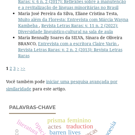
Raras: v. 6 n. 2 (2017): Reflexões sobre a manutenção
e a revitalização de línguas minoritárias no Brasil
Maria José Pereira da Silva, Eliane Cristina Testa,
Muito além da Floresta: Entrevista com Márcia Wayna
Kambeba
,
Revista Letras Raras: v. 11 n. 2 (2022):
Diversidade linguístico-cultural na sala de aula
Maria Rennally Soares da SILVA, Sinara de Oliveira
BRANCO,
Entrevista com a escritora Claire Varin
,
Revista Letras Raras: v. 2 n. 2 (2013): Revista Letras
Raras
1
2
3
>
>>
Você também pode
iniciar uma pesquisa avançada por
similaridade
para este artigo.
PALAVRAS-CHAVE
prisma feminino
literatura
poesia
opacité
traduction
actes
barren lives