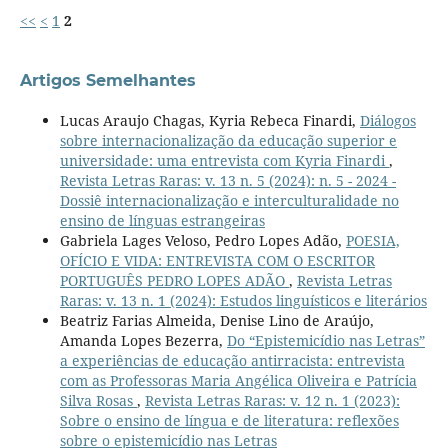
<<
<
1
2
Artigos Semelhantes
Lucas Araujo Chagas, Kyria Rebeca Finardi,
Diálogos
sobre internacionalização da educação superior e
universidade: uma entrevista com Kyria Finardi
,
Revista Letras Raras: v. 13 n. 5 (2024): n. 5 - 2024 -
Dossiê internacionalização e interculturalidade no
ensino de línguas estrangeiras
Gabriela Lages Veloso, Pedro Lopes Adão,
POESIA,
OFÍCIO E VIDA: ENTREVISTA COM O ESCRITOR
PORTUGUÊS PEDRO LOPES ADÃO
,
Revista Letras
Raras: v. 13 n. 1 (2024): Estudos linguísticos e literários
Beatriz Farias Almeida, Denise Lino de Araújo,
Amanda Lopes Bezerra,
Do “Epistemicídio nas Letras”
a experiências de educação antirracista: entrevista
com as Professoras Maria Angélica Oliveira e Patrícia
Silva Rosas
,
Revista Letras Raras: v. 12 n. 1 (2023):
Sobre o ensino de língua e de literatura: reflexões
sobre o epistemicídio nas Letras