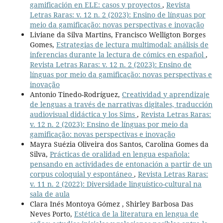
gamificación en ELE: casos y proyectos
,
Revista
Letras Raras: v. 12 n. 2 (2023): Ensino de línguas por
meio da gamificação: novas perspectivas e inovação
Liviane da Silva Martins, Francisco Welligton Borges
Gomes,
Estrategias de lectura multimodal: análisis de
inferencias durante la lectura de cómics en español
,
Revista Letras Raras: v. 12 n. 2 (2023): Ensino de
línguas por meio da gamificação: novas perspectivas e
inovação
Antonio Tinedo-Rodríguez,
Creatividad y aprendizaje
de lenguas a través de narrativas digitales, traducción
audiovisual didáctica y los Sims
,
Revista Letras Raras:
v. 12 n. 2 (2023): Ensino de línguas por meio da
gamificação: novas perspectivas e inovação
Mayra Suézia Oliveira dos Santos, Carolina Gomes da
Silva,
Prácticas de oralidad en lengua española:
pensando en actividades de entonación a partir de un
corpus coloquial y espontáneo
,
Revista Letras Raras:
v. 11 n. 2 (2022): Diversidade linguístico-cultural na
sala de aula
Clara Inés Montoya Gómez , Shirley Barbosa Das
Neves Porto,
Estética de la literatura en lengua de