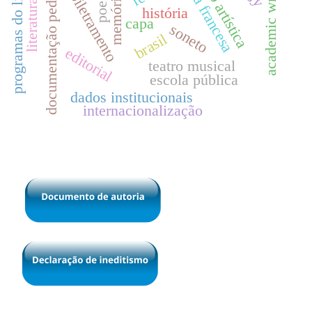
literatura infantil
documentação pedagógica
língua francesa
academic writing
programas do livro
poesia
biletramento
memória
história
capa
soneto
brasil
editorial
teatro musical
escola pública
dados institucionais
internacionalização