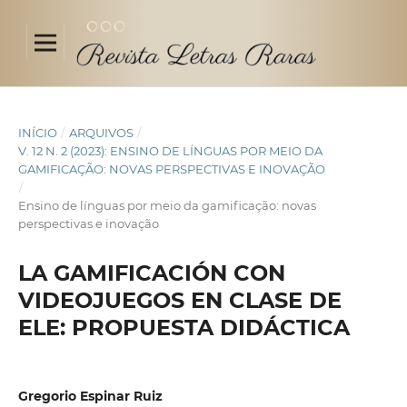
INÍCIO
/
ARQUIVOS
/
V. 12 N. 2 (2023): ENSINO DE LÍNGUAS POR MEIO DA
GAMIFICAÇÃO: NOVAS PERSPECTIVAS E INOVAÇÃO
/
Ensino de línguas por meio da gamificação: novas
perspectivas e inovação
LA GAMIFICACIÓN CON
VIDEOJUEGOS EN CLASE DE
ELE: PROPUESTA DIDÁCTICA
Gregorio Espinar Ruiz