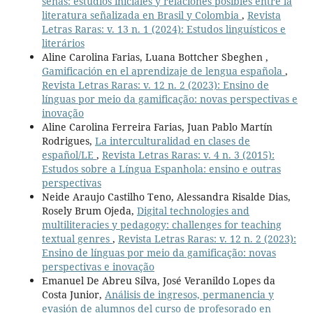
señas: estudios iniciales y relaciones posibles entre la
literatura señalizada en Brasil y Colombia
,
Revista
Letras Raras: v. 13 n. 1 (2024): Estudos linguísticos e
literários
Aline Carolina Farias, Luana Bottcher Sbeghen ,
Gamificación en el aprendizaje de lengua española
,
Revista Letras Raras: v. 12 n. 2 (2023): Ensino de
línguas por meio da gamificação: novas perspectivas e
inovação
Aline Carolina Ferreira Farias, Juan Pablo Martín
Rodrigues,
La interculturalidad en clases de
español/LE
,
Revista Letras Raras: v. 4 n. 3 (2015):
Estudos sobre a Língua Espanhola: ensino e outras
perspectivas
Neide Araujo Castilho Teno, Alessandra Risalde Dias,
Rosely Brum Ojeda,
Digital technologies and
multiliteracies y pedagogy: challenges for teaching
textual genres
,
Revista Letras Raras: v. 12 n. 2 (2023):
Ensino de línguas por meio da gamificação: novas
perspectivas e inovação
Emanuel De Abreu Silva, José Veranildo Lopes da
Costa Junior,
Análisis de ingresos, permanencia y
evasión de alumnos del curso de profesorado en