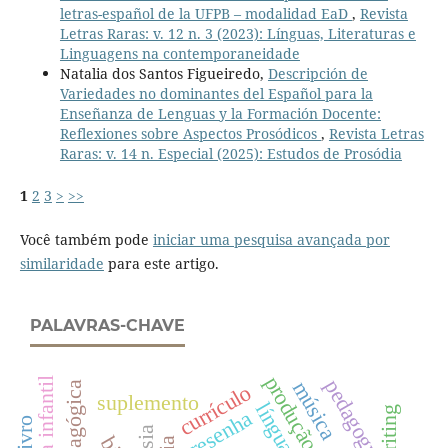
letras-español de la UFPB – modalidad EaD
,
Revista
Letras Raras: v. 12 n. 3 (2023): Línguas, Literaturas e
Linguagens na contemporaneidade
Natalia dos Santos Figueiredo,
Descripción de
Variedades no dominantes del Español para la
Enseñanza de Lenguas y la Formación Docente:
Reflexiones sobre Aspectos Prosódicos
,
Revista Letras
Raras: v. 14 n. Especial (2025): Estudos de Prosódia
1
2
3
>
>>
Você também pode
iniciar uma pesquisa avançada por
similaridade
para este artigo.
PALAVRAS-CHAVE
produção artística
pedagogy
música
currículo
suplemento
resenha