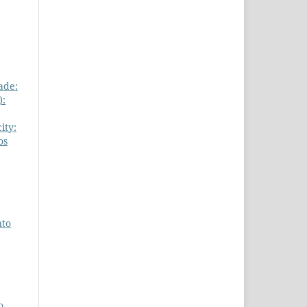
ade:
):
ity:
os
nto
o