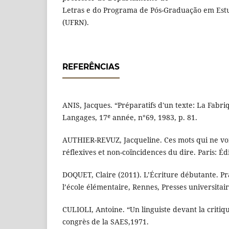
Letras e do Programa de Pós-Graduação em Es
(UFRN).
REFERÊNCIAS
ANIS, Jacques. “Préparatifs d'un texte: La Fabri
Langages, 17ᵉ année, n°69, 1983, p. 81.
AUTHIER-REVUZ, Jacqueline. Ces mots qui ne von
réflexives et non-coïncidences du dire. Paris: Éd
DOQUET, Claire (2011). L’Écriture débutante. Pr
l’école élémentaire, Rennes, Presses universitai
CULIOLI, Antoine. “Un linguiste devant la critiqu
congrès de la SAES,1971.