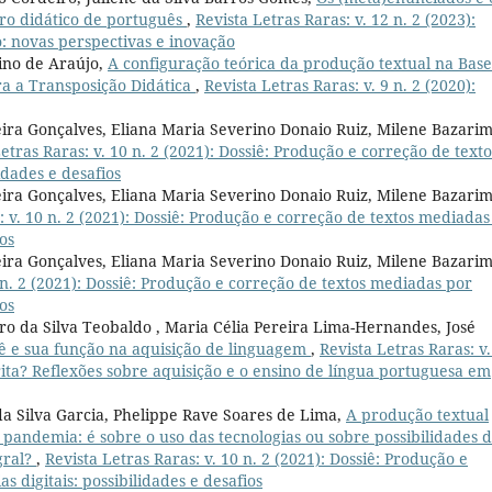
vro didático de português
,
Revista Letras Raras: v. 12 n. 2 (2023):
: novas perspectivas e inovação
ino de Araújo,
A configuração teórica da produção textual na Base
a a Transposição Didática
,
Revista Letras Raras: v. 9 n. 2 (2020):
ira Gonçalves, Eliana Maria Severino Donaio Ruiz, Milene Bazarim
etras Raras: v. 10 n. 2 (2021): Dossiê: Produção e correção de texto
idades e desafios
ira Gonçalves, Eliana Maria Severino Donaio Ruiz, Milene Bazarim
: v. 10 n. 2 (2021): Dossiê: Produção e correção de textos mediadas
ios
ira Gonçalves, Eliana Maria Severino Donaio Ruiz, Milene Bazarim
0 n. 2 (2021): Dossiê: Produção e correção de textos mediadas por
ios
ro da Silva Teobaldo , Maria Célia Pereira Lima-Hernandes, José
ê e sua função na aquisição de linguagem
,
Revista Letras Raras: v.
crita? Reflexões sobre aquisição e o ensino de língua portuguesa em
 da Silva Garcia, Phelippe Rave Soares de Lima,
A produção textual
 pandemia: é sobre o uso das tecnologias ou sobre possibilidades 
gral?
,
Revista Letras Raras: v. 10 n. 2 (2021): Dossiê: Produção e
 digitais: possibilidades e desafios