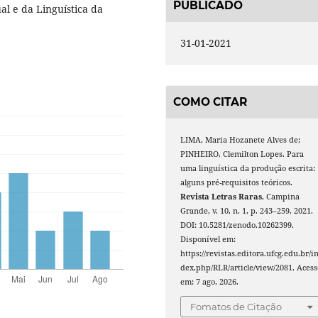
PUBLICADO
l e da Linguística da
31-01-2021
COMO CITAR
LIMA, Maria Hozanete Alves de;
PINHEIRO, Clemilton Lopes. Para
uma linguística da produção escrita:
alguns pré-requisitos teóricos.
Revista Letras Raras
, Campina
Grande, v. 10, n. 1, p. 243–259, 2021.
DOI: 10.5281/zenodo.10262399.
Disponível em:
https://revistas.editora.ufcg.edu.br/i
dex.php/RLR/article/view/2081. Acess
em: 7 ago. 2026.
Fomatos de Citação