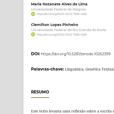
Maria Hozanete Alves de Lima
Universidade Federal de Alagoas
https://orcid.org/0000-0002-7936-4565
Clemilton Lopes Pinheiro
Universidade Federal do Rio Grande do Norte
https://orcid.org/0000-0002-7936-4565
DOI:
https://doi.org/10.5281/zenodo.10262399
Palavras-chave:
Linguística, Genética Textual
RESUMO
Este texto levanta uma reflexão sobre a escrita e