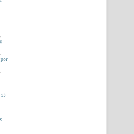
,
s
,
 por
,
 13
de