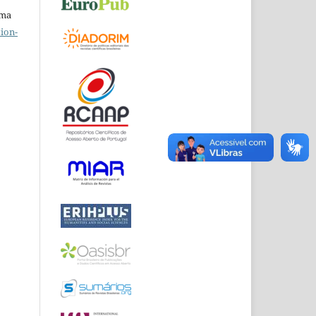
uma
ion-