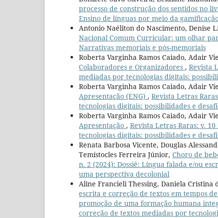
processo de construção dos sentidos no li
Ensino de línguas por meio da gamificação
Antonio Naéliton do Nascimento, Denise L
Nacional Comum Curricular: um olhar par
Narrativas memoriais e pós-memoriais
Roberta Varginha Ramos Caiado, Adair Vie
Colaboradores e Organizadores
,
Revista L
mediadas por tecnologias digitais: possibil
Roberta Varginha Ramos Caiado, Adair Vie
Apresentação (ENG)
,
Revista Letras Raras
tecnologias digitais: possibilidades e desaf
Roberta Varginha Ramos Caiado, Adair Vie
Apresentação
,
Revista Letras Raras: v. 1
tecnologias digitais: possibilidades e desaf
Renata Barbosa Vicente, Douglas Alessand
Temístocles Ferreira Júnior,
Choro de beb
n. 2 (2024): Dossiê: Língua falada e/ou es
uma perspectiva decolonial
Aline Francieli Thessing, Daniela Cristina
escrita e correção de textos em tempos de
promoção de uma formação humana inte
correção de textos mediadas por tecnologias