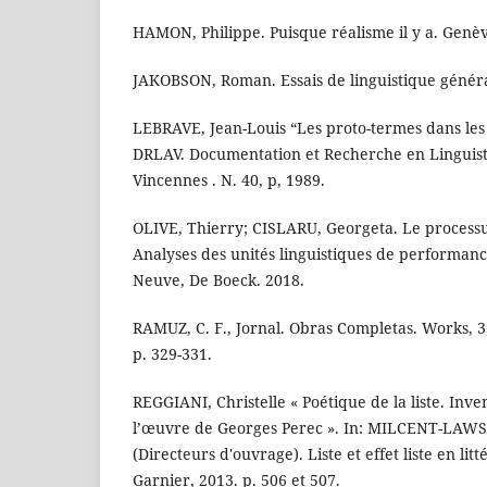
HAMON, Philippe. Puisque réalisme il y a. Genè
JAKOBSON, Roman. Essais de linguistique général
LEBRAVE, Jean-Louis “Les proto-termes dans les 
DRLAV. Documentation et Recherche en Linguis
Vincennes . N. 40, p, 1989.
OLIVE, Thierry; CISLARU, Georgeta. Le processus
Analyses des unités linguistiques de performanc
Neuve, De Boeck. 2018.
RAMUZ, C. F., Jornal. Obras Completas. Works, 3
p. 329-331.
REGGIANI, Christelle « Poétique de la liste. Inv
l’œuvre de Georges Perec ». In: MILCENT-LAWSO
(Directeurs d'ouvrage). Liste et effet liste en litt
Garnier, 2013. p. 506 et 507.