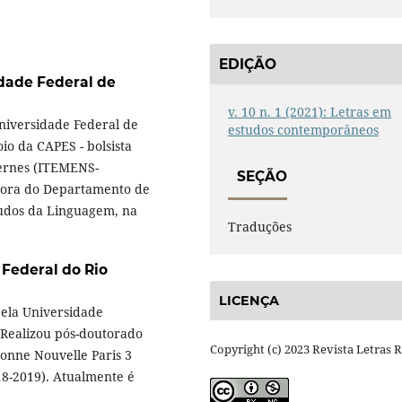
EDIÇÃO
dade Federal de
v. 10 n. 1 (2021): Letras em
Universidade Federal de
estudos contemporâneos
io da CAPES - bolsista
dernes (ITEMENS-
SEÇÃO
ssora do Departamento de
udos da Linguagem, na
Traduções
 Federal do Rio
LICENÇA
pela Universidade
. Realizou pós-doutorado
Copyright (c) 2023 Revista Letras 
onne Nouvelle Paris 3
18-2019). Atualmente é