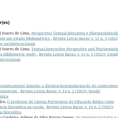
r(es)
i Soares de Lima,
Perspectiva Textual-Interativa e Plurissemioticid
e em um estudo bibliométrico
,
Revista Letras Raras: v. 11 n. 3 (2022
as sociointeracionais
i Soares de Lima,
Textual-Interactive Perspective and Plurisemiotic
 a bibliometric study
,
Revista Letras Raras: v. 11 n. 3 (2022): Estud
nteracionais
nguisticamente falando: a divulgação/popularização do conhecime
 Instagram
,
Revista Letras Raras: v. 14 n. 2 (2025): Dossiê:
stica
ira,
O professor de Língua Portuguesa da Educação Básica como
cia linguística na escola
,
Revista Letras Raras: v. 14 n. 2 (2025):
a linguística
o Cordeiro, Juliene da Silva Barros Gomes,
Os (meta)enunciados e 