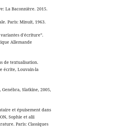
ve: La Baconnière. 2015.
e. Paris: Minuit, 1963.
variantes d'écriture”.
tique Allemande
 de textualisation.
e écrite, Louvain-la
, Genébra, Slatkine, 2005,
entaire et épuisement dans
N, Sophie et alii
érature. Paris: Classiques