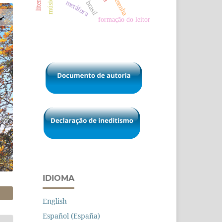
música
resenha
metáfora
brasil
formação do leitor
IDIOMA
English
Español (España)