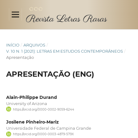
INÍCIO
/
ARQUIVOS
/
V. 10 N. 1 (2021): LETRAS EM ESTUDOS CONTEMPORÂNEOS
/
Apresentação
APRESENTAÇÃO (ENG)
Alain-Philippe Durand
University of Arizona
https://orcid.org/0000-0002-9059-6244
Josilene Pinheiro-Mariz
Universidade Federal de Campina Grande
https://orcid.org/0000-0003-4879-579X