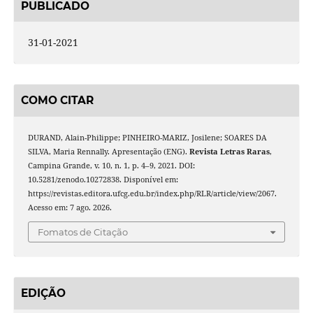
PUBLICADO
31-01-2021
COMO CITAR
DURAND, Alain-Philippe; PINHEIRO-MARIZ, Josilene; SOARES DA
SILVA, Maria Rennally. Apresentação (ENG).
Revista Letras Raras
,
Campina Grande, v. 10, n. 1, p. 4–9, 2021. DOI:
10.5281/zenodo.10272838. Disponível em:
https://revistas.editora.ufcg.edu.br/index.php/RLR/article/view/2067.
Acesso em: 7 ago. 2026.
Fomatos de Citação
EDIÇÃO