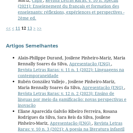
Mariz,
Capa
,
Revista Letras Raras: v. 10 n. Spécial
(2021): Enseignement du français et formation des
enseignants: réflexions, expériences et perspectives -
2ème ed.
<<
<
11
12
13
>
>>
Artigos Semelhantes
Alain-Philippe Durand, Josilene Pinheiro-Mariz, Maria
Rennally Soares da Silva,
Apresentação (ENG)
,
Revista Letras Raras: v. 11 n. 1 (2022): Linguagens na
contemporaneidade
Rubén González Vallejo , Josilene Pinheiro-Mariz,
Maria Rennally Soares da Silva,
Apresentação (ENG)
,
Revista Letras Raras: v. 12 n. 2 (2023): Ensino de
línguas por meio da gamificação: novas perspectivas e
inovação
Eliane Aparecida Galvão Ribeiro Ferreira, Rosana
Rodrigues da Silva, Sara Reis da Silva, Josilene
Pinheiro-Mariz,
Apresentação (ENG)
,
Revista Letras
Raras: v. 10 n. 3 (2021): A poesia na literatura infantil