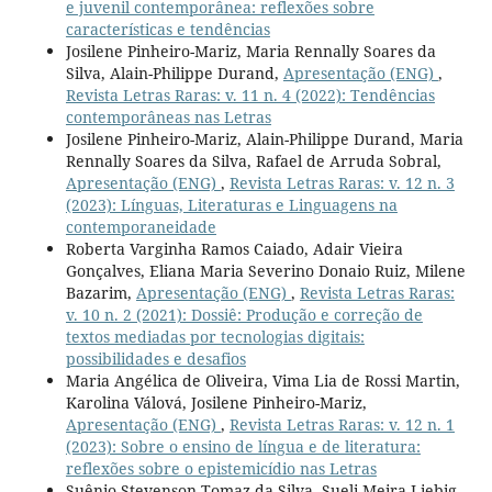
e juvenil contemporânea: reflexões sobre
características e tendências
Josilene Pinheiro-Mariz, Maria Rennally Soares da
Silva, Alain-Philippe Durand,
Apresentação (ENG)
,
Revista Letras Raras: v. 11 n. 4 (2022): Tendências
contemporâneas nas Letras
Josilene Pinheiro-Mariz, Alain-Philippe Durand, Maria
Rennally Soares da Silva, Rafael de Arruda Sobral,
Apresentação (ENG)
,
Revista Letras Raras: v. 12 n. 3
(2023): Línguas, Literaturas e Linguagens na
contemporaneidade
Roberta Varginha Ramos Caiado, Adair Vieira
Gonçalves, Eliana Maria Severino Donaio Ruiz, Milene
Bazarim,
Apresentação (ENG)
,
Revista Letras Raras:
v. 10 n. 2 (2021): Dossiê: Produção e correção de
textos mediadas por tecnologias digitais:
possibilidades e desafios
Maria Angélica de Oliveira, Vima Lia de Rossi Martin,
Karolina Válová, Josilene Pinheiro-Mariz,
Apresentação (ENG)
,
Revista Letras Raras: v. 12 n. 1
(2023): Sobre o ensino de língua e de literatura:
reflexões sobre o epistemicídio nas Letras
Suênio Stevenson Tomaz da Silva, Sueli Meira Liebig,