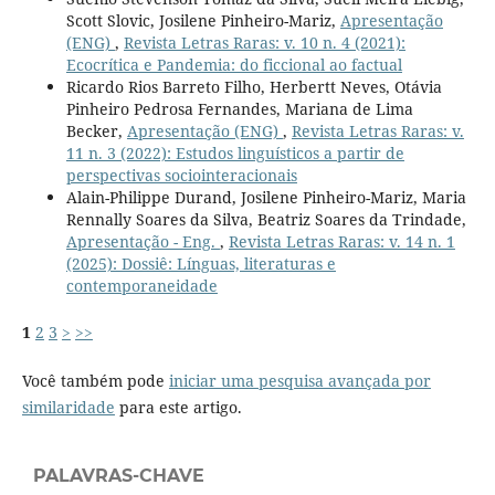
Scott Slovic, Josilene Pinheiro-Mariz,
Apresentação
(ENG)
,
Revista Letras Raras: v. 10 n. 4 (2021):
Ecocrítica e Pandemia: do ficcional ao factual
Ricardo Rios Barreto Filho, Herbertt Neves, Otávia
Pinheiro Pedrosa Fernandes, Mariana de Lima
Becker,
Apresentação (ENG)
,
Revista Letras Raras: v.
11 n. 3 (2022): Estudos linguísticos a partir de
perspectivas sociointeracionais
Alain-Philippe Durand, Josilene Pinheiro-Mariz, Maria
Rennally Soares da Silva, Beatriz Soares da Trindade,
Apresentação - Eng.
,
Revista Letras Raras: v. 14 n. 1
(2025): Dossiê: Línguas, literaturas e
contemporaneidade
1
2
3
>
>>
Você também pode
iniciar uma pesquisa avançada por
similaridade
para este artigo.
PALAVRAS-CHAVE