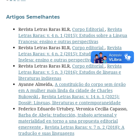
Artigos Semelhantes
Revista Letras Raras RLR,
Corpo Editorial
,
Revista
Letras Raras: v. 4 n. 1 (2015): Estudos sobre a Língua
Francesa: ensino e outras perspectivas
Revista Letras Raras RLR,
Corpo editorial
,
Revista
Letras Raras: v. 4 n. 2 (2015): Estudos sobre a Língua
Inglesa: ensino e outras perspectivas
Revista Letras Raras RLR,
Corpo editorial
,
Revista
Letras Raras: v. 5 n. 3 (2016): Estudos de línguas e
literaturas indígenas
Ayanne Almeida,
A constituição do corpo sem órgão
em A mulher mais linda da cidade de Charles
Bukowski
,
Revista Letras Raras: v. 14 n. 1 (2025):
Dossiê: Línguas, literaturas e contemporaneidade
Federico Eduardo Urtubey, Veronica Cecilia Capasso,
Barba de Abeja: traducción, trabajo artesanal y
materialidad en torno a una propuesta editorial
emergente
,
Revista Letras Raras: v. 7 n. 2 (2018): A
tradução e suas linguagens