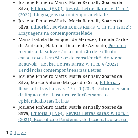
Josilene Pinheiro-Mariz, Maria Rennally Soares da
Silva,
Editorial (ENG)
,
Revista Letras Raras: v. 11 n. 1
(2022): Linguagens na contemporaneidade
Josilene Pinheiro-Mariz, Maria Rennally Soares da
Silva,
Editorial
,
Revista Letras Raras: v. 11 n. 1 (2022):
Linguagens na contemporaneidade
Maria Isabela Berenguer de Menezes, Brenda Carlos
de Andrade, Natanael Duarte de Azevedo,
Por uma
memória da subversão: a condição de exílio do
corpotravesti em “A voz da consciência”, de Atena
Beauvoir
,
Revista Letras Raras: v. 11 n. 4 (2022):
Tendências contemporâneas nas Letras
Josilene Pinheiro-Mariz, Maria Rennally Soares da
Silva, Marco Antônio Margarido Costa,
Editorial
,
Revista Letras Raras: v. 12 n. 1 (2023): Sobre o ensino
de língua e de literatura: reflexões sobre o
epistemicídio nas Letras
Josilene Pinheiro-Mariz, Maria Rennally Soares da
Silva,
Editorial (ENG)
,
Revista Letras Raras: v. 10 n. 4
(2021): Ecocrítica e Pandemia: do ficcional ao factual
1
2
3
>
>>