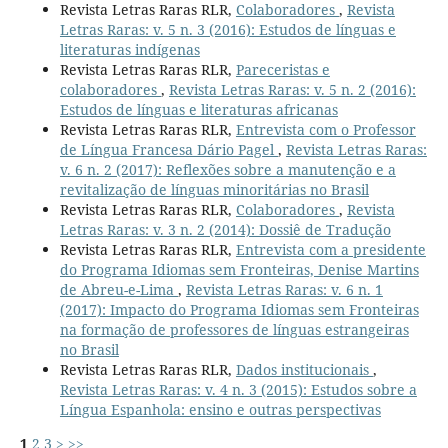
Revista Letras Raras RLR,
Colaboradores
,
Revista
Letras Raras: v. 5 n. 3 (2016): Estudos de línguas e
literaturas indígenas
Revista Letras Raras RLR,
Pareceristas e
colaboradores
,
Revista Letras Raras: v. 5 n. 2 (2016):
Estudos de línguas e literaturas africanas
Revista Letras Raras RLR,
Entrevista com o Professor
de Língua Francesa Dário Pagel
,
Revista Letras Raras:
v. 6 n. 2 (2017): Reflexões sobre a manutenção e a
revitalização de línguas minoritárias no Brasil
Revista Letras Raras RLR,
Colaboradores
,
Revista
Letras Raras: v. 3 n. 2 (2014): Dossiê de Tradução
Revista Letras Raras RLR,
Entrevista com a presidente
do Programa Idiomas sem Fronteiras, Denise Martins
de Abreu-e-Lima
,
Revista Letras Raras: v. 6 n. 1
(2017): Impacto do Programa Idiomas sem Fronteiras
na formação de professores de línguas estrangeiras
no Brasil
Revista Letras Raras RLR,
Dados institucionais
,
Revista Letras Raras: v. 4 n. 3 (2015): Estudos sobre a
Língua Espanhola: ensino e outras perspectivas
1
2
3
>
>>