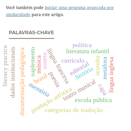
Você também pode
iniciar uma pesquisa avançada por
similaridade
para este artigo.
PALAVRAS-CHAVE
política
literacy practice
dados institucionais
suplemento
língua francesa
literatura infantil
documentação pedagógica
soneto
música
resenha
língua inglesa
currículo
metáfora
editorial
história
poesia
brasil
teatro musical
memória
capa
produção artística
escola pública
categorias de tradução