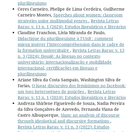
plurilinguismo
Ceres Carneiro, Phelipe de Lima Cerdeira, Guilherme
Carneiro Montes,
Speeches about women: classroom
strategies using multimodal genres
,
Revista Letras
Raras: v. 13 n. 1 (2024): Estudos linguísticos e literários
Claudine Franchon, Livia Miranda de Paulo,
Didactique du plurilinguisme à l’UnB : comment
mieux insérer l’Intercompréhension dans le cadre de
la formation universitaire
,
Revista Letras Raras: v. 13
n. 3 (2024): Dossiê: As línguas no contexto
universitário: internacionalização e mobilidade
internacional, certificações em línguas e
plurilinguismo
Ariane Silva da Costa Sampaio, Washington Silva de
Farias,
O lugar discursivo dos feminismos no facebook:
um jogo heterogêneo de posições
,
Revista Letras
Raras: v. 13 n. 1 (2024): Estudos linguísticos e literários
Andreza Shirlene Figueiredo de Souza, Nadia Pereira
da Silva Gonçalves de Azevedo, Fernanda Viana de
Castro Albuquerque,
Slam: an analysis of discourse
through ideological and discursive formations
,
Revista Letras Raras: v. 11 n. 3 (2022): Estudos