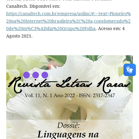
Canaltech. Disponível em:
https://canaltech.com.br/empresa/uolinc/#:~:text=Pioneiro%
20na%20Internet%20brasileira%2C%20a,conglomerado%2
0de%20m%C3%ADdia%20Grupo%20Folha
. Acesso em: 4
Agosto 2021.