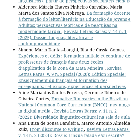
linguísticos a partir de perspectivas sociointeracionais
Aldenora Márcia Chaves Pinheiro Carvalho, Maria
Marta dos Santos Silva Nóbrega,
Da formação docente
à formação do leitor/literário na Educação de Jovens e
Adultos: perspectivas teóricas e de pesquisas na
modernidade tardia
,
Revista Letras Raras: v. 14 n. 1
(2025): Dossiê: Línguas, literaturas e
contemporaneidade
Simone Maria Dantas-Longhi, Rita de Cássia Gomes,
Expériences et défis : formation initiale et continue de
professeurs de français dans deux écoles
d’application de la Zona da Mata Mineira
,
Revista
Letras Raras: v. 9 n. Spécial (2020): Édition Spéciale:
Enseignement du français et formation des
enseignants: réflexions, expériences et perspectives
Aline Maria dos Santos Pereira, Gerenice Ribeiro de
Oliveira Cortes,
Formative Itineraries in the Brazilian
National Common Core Curriculum (BNCC): meanings
in digital media
,
Revista Letras Raras: v. 11 n. 2
(2022): Diversidade linguístico-cultural na sala de aula
Ana Luiza de Sousa Bandeira, Marco Antonio Almeida
Ruiz,
From discourse to writing
,
Revista Letras Raras:
v. 13 n. 2 (2024): Dossiê: Língua falada e/ou escrita?