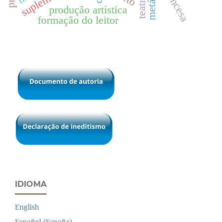
metáfora
suplemento
produção artística
formação do leitor
IDIOMA
English
Español (España)