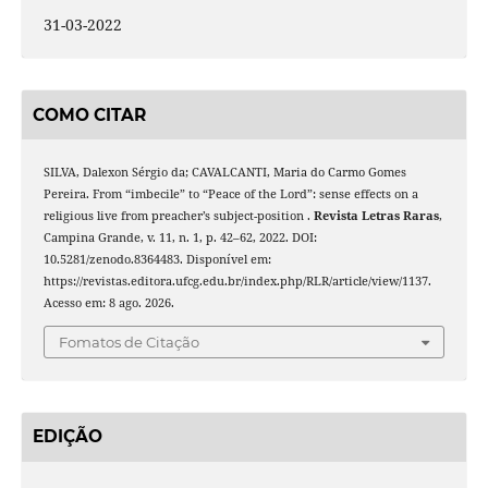
31-03-2022
COMO CITAR
SILVA, Dalexon Sérgio da; CAVALCANTI, Maria do Carmo Gomes
Pereira. From “imbecile” to “Peace of the Lord”: sense effects on a
religious live from preacher’s subject-position .
Revista Letras Raras
,
Campina Grande, v. 11, n. 1, p. 42–62, 2022. DOI:
10.5281/zenodo.8364483. Disponível em:
https://revistas.editora.ufcg.edu.br/index.php/RLR/article/view/1137.
Acesso em: 8 ago. 2026.
Fomatos de Citação
EDIÇÃO