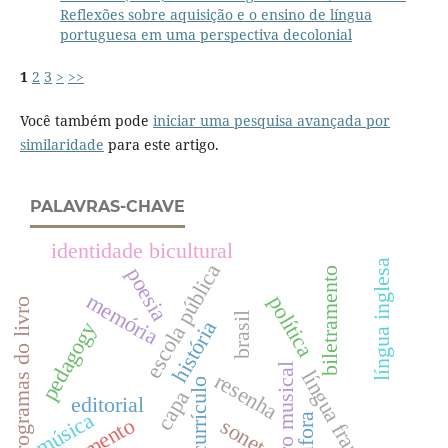
Reflexões sobre aquisição e o ensino de língua
portuguesa em uma perspectiva decolonial
1
2
3
>
>>
Você também pode
iniciar uma pesquisa avançada por
similaridade
para este artigo.
PALAVRAS-CHAVE
identidade bicultural
língua inglesa
escola pública
poesia
biletramento
memória
política
programas do livro
brasil
história
pedagogy
teatro musical
língua francesa
resenha
currículo
capa
editorial
música
soneto