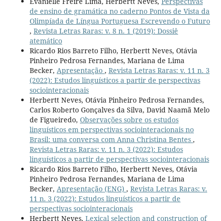
Evanielle Freire Lima, Herbertt Neves,
Perspectivas
de ensino de gramática no caderno Pontos de Vista da
Olimpíada de Língua Portuguesa Escrevendo o Futuro
,
Revista Letras Raras: v. 8 n. 1 (2019): Dossiê
atemático
Ricardo Rios Barreto Filho, Herbertt Neves, Otávia
Pinheiro Pedrosa Fernandes, Mariana de Lima
Becker,
Apresentação
,
Revista Letras Raras: v. 11 n. 3
(2022): Estudos linguísticos a partir de perspectivas
sociointeracionais
Herbertt Neves, Otávia Pinheiro Pedrosa Fernandes,
Carlos Roberto Gonçalves da Silva, David Naamã Melo
de Figueiredo,
Observações sobre os estudos
linguísticos em perspectivas sociointeracionais no
Brasil: uma conversa com Anna Christina Bentes
,
Revista Letras Raras: v. 11 n. 3 (2022): Estudos
linguísticos a partir de perspectivas sociointeracionais
Ricardo Rios Barreto Filho, Herbertt Neves, Otávia
Pinheiro Pedrosa Fernandes, Mariana de Lima
Becker,
Apresentação (ENG)
,
Revista Letras Raras: v.
11 n. 3 (2022): Estudos linguísticos a partir de
perspectivas sociointeracionais
Herbertt Neves,
Lexical selection and construction of