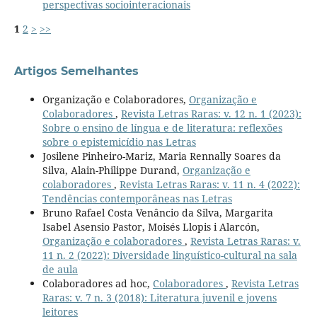
perspectivas sociointeracionais
1
2
>
>>
Artigos Semelhantes
Organização e Colaboradores,
Organização e
Colaboradores
,
Revista Letras Raras: v. 12 n. 1 (2023):
Sobre o ensino de língua e de literatura: reflexões
sobre o epistemicídio nas Letras
Josilene Pinheiro-Mariz, Maria Rennally Soares da
Silva, Alain-Philippe Durand,
Organização e
colaboradores
,
Revista Letras Raras: v. 11 n. 4 (2022):
Tendências contemporâneas nas Letras
Bruno Rafael Costa Venâncio da Silva, Margarita
Isabel Asensio Pastor, Moisés Llopis i Alarcón,
Organização e colaboradores
,
Revista Letras Raras: v.
11 n. 2 (2022): Diversidade linguístico-cultural na sala
de aula
Colaboradores ad hoc,
Colaboradores
,
Revista Letras
Raras: v. 7 n. 3 (2018): Literatura juvenil e jovens
leitores