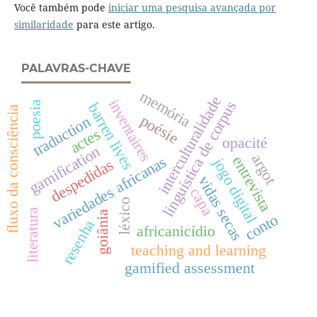
Você também pode
iniciar uma pesquisa avançada por
similaridade
para este artigo.
PALAVRAS-CHAVE
memória
interculturalidade
inventaires
linguística de corpus
poesia
barren lives
fluxo da consciência
poésie
traduction
actes
opacité
gamification
argot
variedades africanas
entrevista
jogo digital
despedidas
vidas secas
capa
léxico
literatura
goiânia
conto
resenha
africanicídio
teaching and learning
gamified assessment