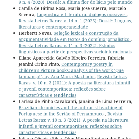
9 n. 4 (2020): Dossiê: A última flor do lácio pelo mundo
Camila de Fátima Rosa, Maria José Guerra, Marcelo
Silveira,
Linguística e Literatura: diálogos possíveis
,
Revista Letras Raras: v. 14 n. 1 (2025): Dossiê: Línguas,
literaturas e contemporaneidade
Herbertt Neves,
Seleção lexical e construção da
argumentatividade em textos do domínio jornalístico
,
Revista Letras Raras: v. 11 n. 3 (2022): Estudos
linguísticos a partir de perspectivas sociointeracionais
Eliane Aparecida Galvão Ribeiro Ferreira, Fabricia
Jeanini Cirino Pinto,
Contemporary poetry in
children’s Picture books: analysis of the work ‘Que
lambança!’, by Ana Maria Machado
,
Revista Letras
Raras: v. 10 n. 3 (2021): A poesia na literatura infantil
e juvenil contemporânea: reflexões sobre
características e tendências
Larissa de Pinho Cavalcanti, Janaina de Lima Ferreira,
Brazilian chronicles and the antiracist teaching of
Portuguese in the Sertão of Pernambuco
,
Revista
Letras Raras: v. 10 n. 3 (2021): A poesia na literatura
infantil e juvenil contemporânea: reflexões sobre
características e tendências
Juliana Oliveira Silva, Oton Magno Santana dos Santos,