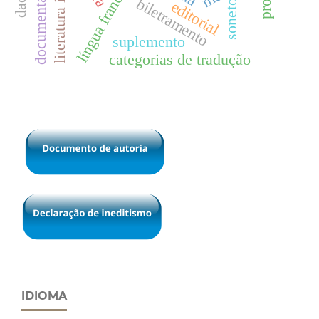
literatura infantil
língua francesa
biletramento
editorial
soneto
suplemento
categorias de tradução
IDIOMA