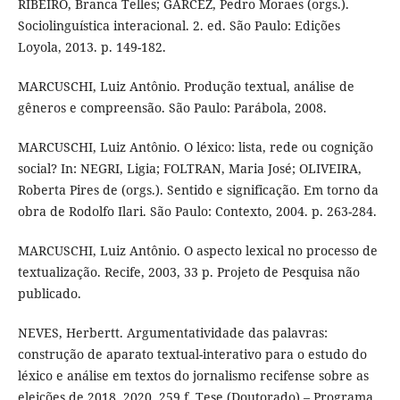
RIBEIRO, Branca Telles; GARCEZ, Pedro Moraes (orgs.).
Sociolinguística interacional. 2. ed. São Paulo: Edições
Loyola, 2013. p. 149-182.
MARCUSCHI, Luiz Antônio. Produção textual, análise de
gêneros e compreensão. São Paulo: Parábola, 2008.
MARCUSCHI, Luiz Antônio. O léxico: lista, rede ou cognição
social? In: NEGRI, Ligia; FOLTRAN, Maria José; OLIVEIRA,
Roberta Pires de (orgs.). Sentido e significação. Em torno da
obra de Rodolfo Ilari. São Paulo: Contexto, 2004. p. 263-284.
MARCUSCHI, Luiz Antônio. O aspecto lexical no processo de
textualização. Recife, 2003, 33 p. Projeto de Pesquisa não
publicado.
NEVES, Herbertt. Argumentatividade das palavras:
construção de aparato textual-interativo para o estudo do
léxico e análise em textos do jornalismo recifense sobre as
eleições de 2018. 2020. 259 f. Tese (Doutorado) – Programa