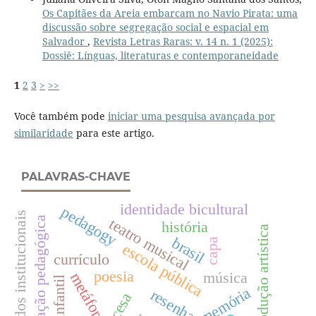
Os Capitães da Areia embarcam no Navio Pirata: uma
discussão sobre segregação social e espacial em
Salvador
,
Revista Letras Raras: v. 14 n. 1 (2025):
Dossiê: Línguas, literaturas e contemporaneidade
1
2
3
>
>>
Você também pode
iniciar uma pesquisa avançada por
similaridade
para este artigo.
PALAVRAS-CHAVE
identidade bicultural
pedagogy
dados institucionais
documentação pedagógica
teatro musical
história
produção artística
brasil
capa
escola pública
currículo
poesia
música
metáfora
memória
resenha