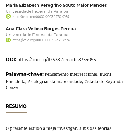
Maria Elizabeth Peregrino Souto Maior Mendes
Universidade Federal da Paraíba
https://orcid.org/0000-0003-1970-0165
Ana Clara Velloso Borges Pereira
Universidade Federal da Paraíba
https://orcid.org/0000-0003-2268-7774
DOI:
https://doi.org/10.5281/zenodo.8354093
Palavras-chave:
Pensamento interseccional, Buchi
Emecheta, As alegrias da maternidade, Cidadã de Segunda
Classe
RESUMO
O presente estudo almeja investigar, à luz das teorias