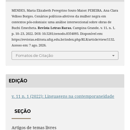
MENDES, Maria Elizabeth Peregrino Souto Maior; PEREIRA, Ana Clara
Velloso Borges. Cenários políticos-afetivos da mulher negra em
contextos pós-coloniais: uma análise interseccional sobre obras de
Buchi Emecheta.
Revista Letras Raras
, Campina Grande, v. 11, n. 1,
p. 10–23, 2022. DOI: 10.5281/zenodo.8354093. Disponível em:
https://revistas.editora.ufcg.edu.br/index.php/RLR/article/view/1132.
Acesso em: 7 ago. 2026.
Fomatos de Citação
EDIÇÃO
v. 11 n. 1 (2022): Linguagens na contemporaneidade
SEÇÃO
Artigos de temas livres