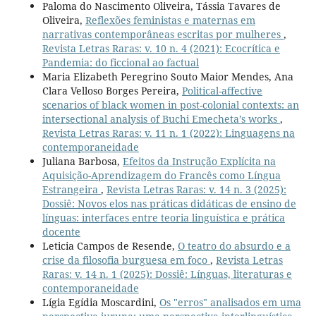
Paloma do Nascimento Oliveira, Tássia Tavares de
Oliveira,
Reflexões feministas e maternas em
narrativas contemporâneas escritas por mulheres
,
Revista Letras Raras: v. 10 n. 4 (2021): Ecocrítica e
Pandemia: do ficcional ao factual
Maria Elizabeth Peregrino Souto Maior Mendes, Ana
Clara Velloso Borges Pereira,
Political-affective
scenarios of black women in post-colonial contexts: an
intersectional analysis of Buchi Emecheta’s works
,
Revista Letras Raras: v. 11 n. 1 (2022): Linguagens na
contemporaneidade
Juliana Barbosa,
Efeitos da Instrução Explícita na
Aquisição-Aprendizagem do Francês como Língua
Estrangeira
,
Revista Letras Raras: v. 14 n. 3 (2025):
Dossiê: Novos elos nas práticas didáticas de ensino de
línguas: interfaces entre teoria linguística e prática
docente
Leticia Campos de Resende,
O teatro do absurdo e a
crise da filosofia burguesa em foco
,
Revista Letras
Raras: v. 14 n. 1 (2025): Dossiê: Línguas, literaturas e
contemporaneidade
Lígia Egídia Moscardini,
Os "erros" analisados em uma