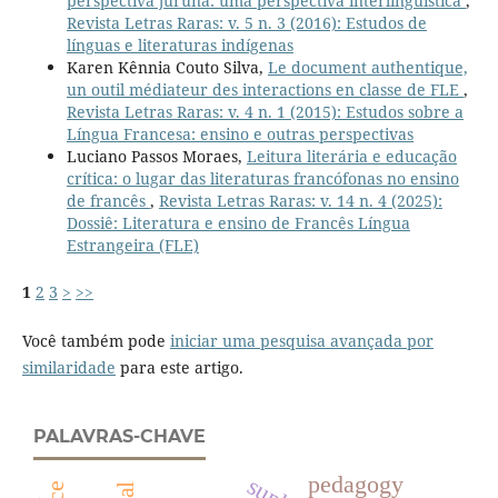
perspectiva juruna: uma perspectiva interlinguística
,
Revista Letras Raras: v. 5 n. 3 (2016): Estudos de
línguas e literaturas indígenas
Karen Kênnia Couto Silva,
Le document authentique,
un outil médiateur des interactions en classe de FLE
,
Revista Letras Raras: v. 4 n. 1 (2015): Estudos sobre a
Língua Francesa: ensino e outras perspectivas
Luciano Passos Moraes,
Leitura literária e educação
crítica: o lugar das literaturas francófonas no ensino
de francês
,
Revista Letras Raras: v. 14 n. 4 (2025):
Dossiê: Literatura e ensino de Francês Língua
Estrangeira (FLE)
1
2
3
>
>>
Você também pode
iniciar uma pesquisa avançada por
similaridade
para este artigo.
PALAVRAS-CHAVE
pedagogy