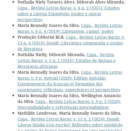
Nathalia Niely Tavares Alves, Déborah Alves Miranda,
Capa
,
Revista Letras Raras: v. 4 n. 3 (2015): Estudos
sobre a Língua Espanhola: ensino e outras
perspectivas
Maria Rennally Soares da Silva,
Capa
,
Revista Letras
Raras: v. 8 n. 4 (2019): Linguagem, rumor, poder
Produção Editorial RLR,
Capa
,
Revista Letras Raras: v.
13 n. 4 (2024): Dossiê: Literatura comparada e ensino
de literatura
Nathália Nielly, Déborah Miranda,
Capa
,
Revista
Letras Raras: v. 5 n. 2 (2016): Estudos de línguas e
literaturas africanas
Maria Rennally Soares da Silva,
Capa
,
Revista Letras
Raras: v. 9 n. Spécial (2020): Édition Spéciale:
Enseignement du français et formation des
enseignants: réflexions, expériences et perspectives
Maria Rennally Soares da Silva, Wellington Amancio
da Silva,
Capa
,
Revista Letras Raras: v. 9 n. 3 (2020):
Intermidialidade e referências intermidiáticas
Mathilde Lendresse, Maria Rennally Soares da Silva,
Capa
,
Revista Letras Raras: v. 13 n. 2 (2024): Dossiê:
Língua falada e/ou escrita? Reflexões sobre aquisição
e o ensino de língua portuguesa em uma perspectiva