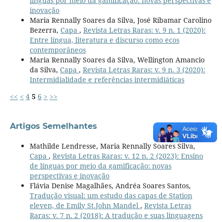
línguas por meio da gamificação: novas perspectivas e
inovação
Maria Rennally Soares da Silva, José Ribamar Carolino
Bezerra,
Capa
,
Revista Letras Raras: v. 9 n. 1 (2020):
Entre língua, literatura e discurso como ecos
contemporâneos
Maria Rennally Soares da Silva, Wellington Amancio
da Silva,
Capa
,
Revista Letras Raras: v. 9 n. 3 (2020):
Intermidialidade e referências intermidiáticas
<<
<
4
5
6
>
>>
Artigos Semelhantes
Mathilde Lendresse, Maria Rennally Soares Silva,
Capa
,
Revista Letras Raras: v. 12 n. 2 (2023): Ensino
de línguas por meio da gamificação: novas
perspectivas e inovação
Flávia Denise Magalhães, Andréa Soares Santos,
Tradução visual: um estudo das capas de Station
eleven, de Emily St.John Mandel
,
Revista Letras
Raras: v. 7 n. 2 (2018): A tradução e suas linguagens