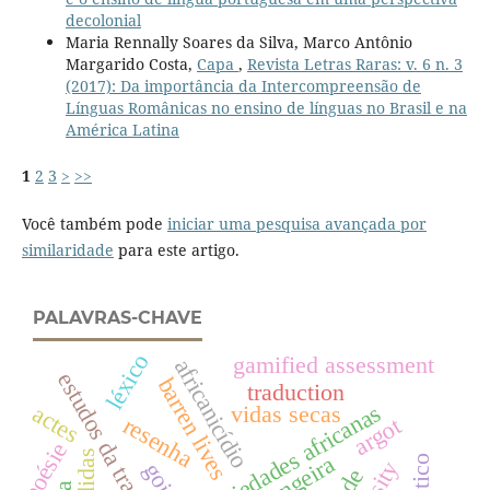
decolonial
Maria Rennally Soares da Silva, Marco Antônio
Margarido Costa,
Capa
,
Revista Letras Raras: v. 6 n. 3
(2017): Da importância da Intercompreensão de
Línguas Românicas no ensino de línguas no Brasil e na
América Latina
1
2
3
>
>>
Você também pode
iniciar uma pesquisa avançada por
similaridade
para este artigo.
PALAVRAS-CHAVE
léxico
gamified assessment
africanicídio
estudos da tradução
barren lives
traduction
variedades africanas
actes
vidas secas
resenha
argot
poésie