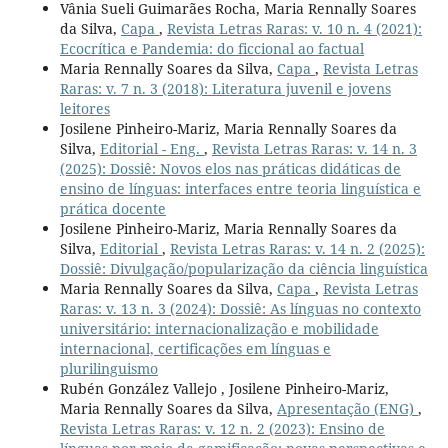
Vânia Sueli Guimarães Rocha, Maria Rennally Soares
da Silva,
Capa
,
Revista Letras Raras: v. 10 n. 4 (2021):
Ecocrítica e Pandemia: do ficcional ao factual
Maria Rennally Soares da Silva,
Capa
,
Revista Letras
Raras: v. 7 n. 3 (2018): Literatura juvenil e jovens
leitores
Josilene Pinheiro-Mariz, Maria Rennally Soares da
Silva,
Editorial - Eng.
,
Revista Letras Raras: v. 14 n. 3
(2025): Dossiê: Novos elos nas práticas didáticas de
ensino de línguas: interfaces entre teoria linguística e
prática docente
Josilene Pinheiro-Mariz, Maria Rennally Soares da
Silva,
Editorial
,
Revista Letras Raras: v. 14 n. 2 (2025):
Dossiê: Divulgação/popularização da ciência linguística
Maria Rennally Soares da Silva,
Capa
,
Revista Letras
Raras: v. 13 n. 3 (2024): Dossiê: As línguas no contexto
universitário: internacionalização e mobilidade
internacional, certificações em línguas e
plurilinguismo
Rubén González Vallejo , Josilene Pinheiro-Mariz,
Maria Rennally Soares da Silva,
Apresentação (ENG)
,
Revista Letras Raras: v. 12 n. 2 (2023): Ensino de