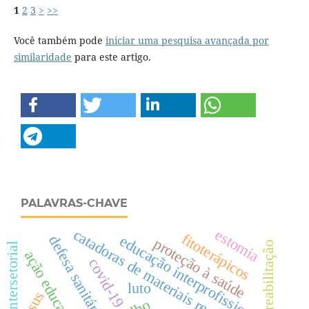
1
2
3
>
>>
Você também pode
iniciar uma pesquisa avançada por
similaridade
para este artigo.
PALAVRAS-CHAVE
catadoras de materiais recicláveis
estomia
fitoterápicos
educação interprofissional
defesa sanitária
proteção à saúde
reabilitação
ação educativa
covid-19
luto
sus