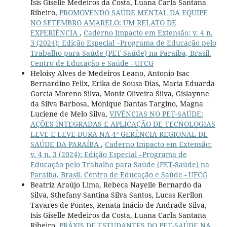
Isis Giselle Medeiros da Costa, Luana Carla Santana
Ribeiro,
PROMOVENDO SAÚDE MENTAL DA EQUIPE
NO SETEMBRO AMARELO: UM RELATO DE
EXPERIÊNCIA
,
Caderno Impacto em Extensão: v. 4 n.
3 (2024): Edição Especial –Programa de Educação pelo
Trabalho para Saúde (PET-Saúde) na Paraíba, Brasil.
Centro de Educação e Saúde - UFCG
Heloisy Alves de Medeiros Leano, Antonio Isac
Bernardino Felix, Erika de Sousa Dias, Maria Eduarda
Garcia Moreno Silva, Moniz Oliveira Silva, Gislaynne
da Silva Barbosa, Monique Dantas Targino, Magna
Luciene de Melo Silva,
VIVÊNCIAS NO PET-SAÚDE:
AÇÕES INTEGRADAS E APLICAÇÃO DE TECNOLOGIAS
LEVE E LEVE-DURA NA 4ª GERÊNCIA REGIONAL DE
SAÚDE DA PARAÍBA
,
Caderno Impacto em Extensão:
v. 4 n. 3 (2024): Edição Especial –Programa de
Educação pelo Trabalho para Saúde (PET-Saúde) na
Paraíba, Brasil. Centro de Educação e Saúde - UFCG
Beatriz Araújo Lima, Rebeca Nayelle Bernardo da
Silva, Sthefany Santina Silva Santos, Lucas Kerllon
Tavares de Pontes, Renata Inácio de Andrade Silva,
Isis Giselle Medeiros da Costa, Luana Carla Santana
Ribeiro,
PRÁXIS DE ESTUDANTES DO PET-SAÚDE NA