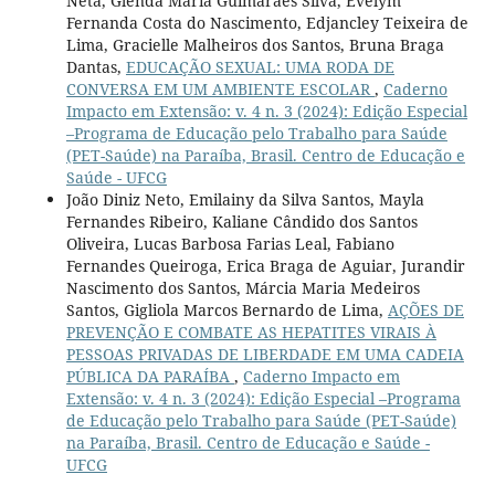
Neta, Glenda Maria Guimarães Silva, Evelym
Fernanda Costa do Nascimento, Edjancley Teixeira de
Lima, Gracielle Malheiros dos Santos, Bruna Braga
Dantas,
EDUCAÇÃO SEXUAL: UMA RODA DE
CONVERSA EM UM AMBIENTE ESCOLAR
,
Caderno
Impacto em Extensão: v. 4 n. 3 (2024): Edição Especial
–Programa de Educação pelo Trabalho para Saúde
(PET-Saúde) na Paraíba, Brasil. Centro de Educação e
Saúde - UFCG
João Diniz Neto, Emilainy da Silva Santos, Mayla
Fernandes Ribeiro, Kaliane Cândido dos Santos
Oliveira, Lucas Barbosa Farias Leal, Fabiano
Fernandes Queiroga, Erica Braga de Aguiar, Jurandir
Nascimento dos Santos, Márcia Maria Medeiros
Santos, Gigliola Marcos Bernardo de Lima,
AÇÕES DE
PREVENÇÃO E COMBATE AS HEPATITES VIRAIS À
PESSOAS PRIVADAS DE LIBERDADE EM UMA CADEIA
PÚBLICA DA PARAÍBA
,
Caderno Impacto em
Extensão: v. 4 n. 3 (2024): Edição Especial –Programa
de Educação pelo Trabalho para Saúde (PET-Saúde)
na Paraíba, Brasil. Centro de Educação e Saúde -
UFCG