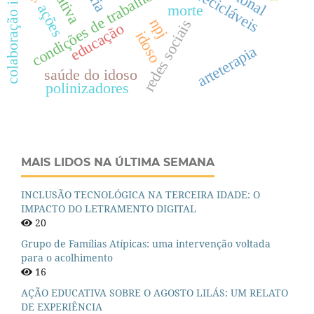
colaboração intersetorial
condições de trabalho
ações
morte
npj
redes sociais
educação
idoso
arteterapia
saúde do idoso
polinizadores
MAIS LIDOS NA ÚLTIMA SEMANA
INCLUSÃO TECNOLÓGICA NA TERCEIRA IDADE: O
IMPACTO DO LETRAMENTO DIGITAL
20
Grupo de Famílias Atípicas: uma intervenção voltada
para o acolhimento
16
AÇÃO EDUCATIVA SOBRE O AGOSTO LILÁS: UM RELATO
DE EXPERIÊNCIA