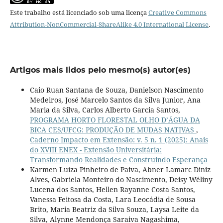
Este trabalho está licenciado sob uma licença
Creative Commons
Attribution-NonCommercial-ShareAlike 4.0 International License
.
Artigos mais lidos pelo mesmo(s) autor(es)
Caio Ruan Santana de Souza, Danielson Nascimento
Medeiros, José Marcelo Santos da Silva Junior, Ana
Maria da Silva, Carlos Alberto Garcia Santos,
PROGRAMA HORTO FLORESTAL OLHO D’ÁGUA DA
BICA CES/UFCG: PRODUÇÃO DE MUDAS NATIVAS
,
Caderno Impacto em Extensão: v. 5 n. 1 (2025): Anais
do XVIII ENEX - Extensão Universitária:
Transformando Realidades e Construindo Esperança
Karmen Luíza Pinheiro de Paiva, Abner Lamarc Diniz
Alves, Gabriela Monteiro do Nascimento, Deisy Wéliny
Lucena dos Santos, Hellen Rayanne Costa Santos,
Vanessa Feitosa da Costa, Lara Leocádia de Sousa
Brito, Maria Beatriz da Silva Souza, Laysa Leite da
Silva, Alynne Mendonça Saraiva Nagashima,