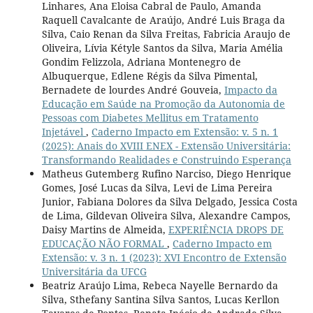
Linhares, Ana Eloisa Cabral de Paulo, Amanda
Raquell Cavalcante de Araújo, André Luis Braga da
Silva, Caio Renan da Silva Freitas, Fabricia Araujo de
Oliveira, Lívia Kétyle Santos da Silva, Maria Amélia
Gondim Felizzola, Adriana Montenegro de
Albuquerque, Edlene Régis da Silva Pimental,
Bernadete de lourdes André Gouveia,
Impacto da
Educação em Saúde na Promoção da Autonomia de
Pessoas com Diabetes Mellitus em Tratamento
Injetável
,
Caderno Impacto em Extensão: v. 5 n. 1
(2025): Anais do XVIII ENEX - Extensão Universitária:
Transformando Realidades e Construindo Esperança
Matheus Gutemberg Rufino Narciso, Diego Henrique
Gomes, José Lucas da Silva, Levi de Lima Pereira
Junior, Fabiana Dolores da Silva Delgado, Jessica Costa
de Lima, Gildevan Oliveira Silva, Alexandre Campos,
Daisy Martins de Almeida,
EXPERIÊNCIA DROPS DE
EDUCAÇÃO NÃO FORMAL
,
Caderno Impacto em
Extensão: v. 3 n. 1 (2023): XVI Encontro de Extensão
Universitária da UFCG
Beatriz Araújo Lima, Rebeca Nayelle Bernardo da
Silva, Sthefany Santina Silva Santos, Lucas Kerllon