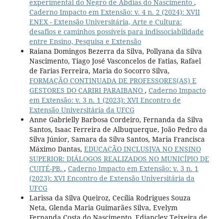
experimental do Negro de Abdias do Nascimento
,
Caderno Impacto em Extensão: v. 4 n. 2 (2024): XVII
ENEX - Extensão Universitária, Arte e Cultura:
desafios e caminhos possíveis para indissociabilidade
entre Ensino, Pesquisa e Extensão
Raiana Domingos Bezerra da Silva, Pollyana da Silva
Nascimento, Tiago José Vasconcelos de Fatias, Rafael
de Farias Ferreira, Maria do Socorro Silva,
FORMAÇÃO CONTINUADA DE PROFESSORES(AS) E
GESTORES DO CARIRI PARAIBANO
,
Caderno Impacto
em Extensão: v. 3 n. 1 (2023): XVI Encontro de
Extensão Universitária da UFCG
Anne Gabrielly Barbosa Cordeiro, Fernanda da Silva
Santos, Isaac Ferreira de Albuquerque, João Pedro da
Silva Júnior, Samara da Silva Santos, Maria Francisca
Máximo Dantas,
EDUCAÇÃO INCLUSIVA NO ENSINO
SUPERIOR: DIÁLOGOS REALIZADOS NO MUNICÍPIO DE
CUITÉ-PB.
,
Caderno Impacto em Extensão: v. 3 n. 1
(2023): XVI Encontro de Extensão Universitária da
UFCG
Larissa da Silva Queiroz, Cecília Rodrigues Souza
Neta, Glenda Maria Guimarães Silva, Evelym
Fernanda Costa do Nascimento, Edjancley Teixeira de