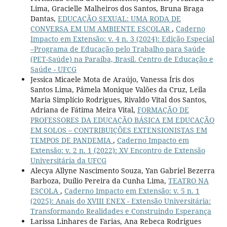
Lima, Gracielle Malheiros dos Santos, Bruna Braga
Dantas,
EDUCAÇÃO SEXUAL: UMA RODA DE
CONVERSA EM UM AMBIENTE ESCOLAR
,
Caderno
Impacto em Extensão: v. 4 n. 3 (2024): Edição Especial
–Programa de Educação pelo Trabalho para Saúde
(PET-Saúde) na Paraíba, Brasil. Centro de Educação e
Saúde - UFCG
Jessica Micaele Mota de Araújo, Vanessa Íris dos
Santos Lima, Pâmela Monique Valões da Cruz, Leila
Maria Simplício Rodrigues, Rivaldo Vital dos Santos,
Adriana de Fátima Meira Vital,
FORMAÇÃO DE
PROFESSORES DA EDUCAÇÃO BÁSICA EM EDUCAÇÃO
EM SOLOS – CONTRIBUIÇÕES EXTENSIONISTAS EM
TEMPOS DE PANDEMIA
,
Caderno Impacto em
Extensão: v. 2 n. 1 (2022): XV Encontro de Extensão
Universitária da UFCG
Alecya Allyne Nascimento Souza, Yan Gabriel Bezerra
Barboza, Duílio Pereira da Cunha Lima,
TEATRO NA
ESCOLA
,
Caderno Impacto em Extensão: v. 5 n. 1
(2025): Anais do XVIII ENEX - Extensão Universitária:
Transformando Realidades e Construindo Esperança
Larissa Linhares de Farias, Ana Rebeca Rodrigues