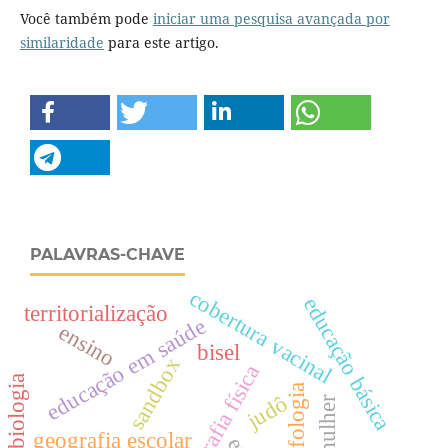
Você também pode
iniciar uma pesquisa avançada por
similaridade
para este artigo.
PALAVRAS-CHAVE
cobertura vacinal
educação básica
territorialização
educação em saúde
ensino
bisel
sandbox
geografia física
microbiologia
judô
geografia escolar