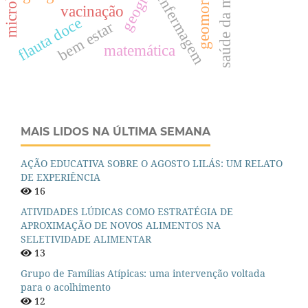
geomorfologia
saúde da mulher
enfermagem
vacinação
flauta doce
bem estar
matemática
MAIS LIDOS NA ÚLTIMA SEMANA
AÇÃO EDUCATIVA SOBRE O AGOSTO LILÁS: UM RELATO
DE EXPERIÊNCIA
16
ATIVIDADES LÚDICAS COMO ESTRATÉGIA DE
APROXIMAÇÃO DE NOVOS ALIMENTOS NA
SELETIVIDADE ALIMENTAR
13
Grupo de Famílias Atípicas: uma intervenção voltada
para o acolhimento
12