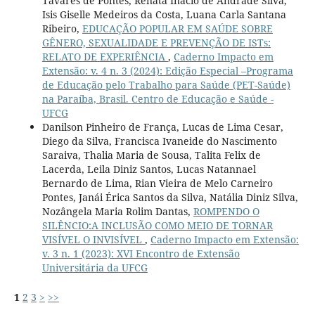
Tavares de Pontes, Renata Inácio de Andrade Silva,
Isis Giselle Medeiros da Costa, Luana Carla Santana
Ribeiro,
EDUCAÇÃO POPULAR EM SAÚDE SOBRE
GÊNERO, SEXUALIDADE E PREVENÇÃO DE ISTs:
RELATO DE EXPERIÊNCIA
,
Caderno Impacto em
Extensão: v. 4 n. 3 (2024): Edição Especial –Programa
de Educação pelo Trabalho para Saúde (PET-Saúde)
na Paraíba, Brasil. Centro de Educação e Saúde -
UFCG
Danilson Pinheiro de França, Lucas de Lima Cesar,
Diego da Silva, Francisca Ivaneide do Nascimento
Saraiva, Thalia Maria de Sousa, Talita Felix de
Lacerda, Leila Diniz Santos, Lucas Natannael
Bernardo de Lima, Rian Vieira de Melo Carneiro
Pontes, Janái Érica Santos da Silva, Natália Diniz Silva,
Nozângela Maria Rolim Dantas,
ROMPENDO O
SILÊNCIO:A INCLUSÃO COMO MEIO DE TORNAR
VISÍVEL O INVISÍVEL
,
Caderno Impacto em Extensão:
v. 3 n. 1 (2023): XVI Encontro de Extensão
Universitária da UFCG
1
2
3
>
>>