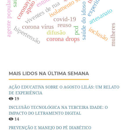
agente popular de saúde
experimentos
isolamento social
coronavírus
viventes de rua
saúde do idoso
artesanato
covid-19
reuso
mulheres
corona vírus
hipertensão
inclusão
pcd
difusão
corona drops
MAIS LIDOS NA ÚLTIMA SEMANA
AÇÃO EDUCATIVA SOBRE O AGOSTO LILÁS: UM RELATO
DE EXPERIÊNCIA
19
INCLUSÃO TECNOLÓGICA NA TERCEIRA IDADE: O
IMPACTO DO LETRAMENTO DIGITAL
14
PREVENÇÃO E MANEJO DO PÉ DIABÉTICO