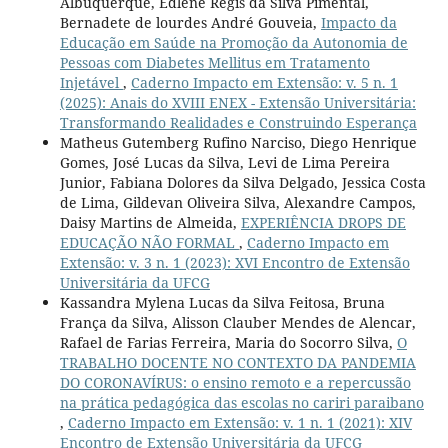
Albuquerque, Edlene Régis da Silva Pimental,
Bernadete de lourdes André Gouveia,
Impacto da
Educação em Saúde na Promoção da Autonomia de
Pessoas com Diabetes Mellitus em Tratamento
Injetável
,
Caderno Impacto em Extensão: v. 5 n. 1
(2025): Anais do XVIII ENEX - Extensão Universitária:
Transformando Realidades e Construindo Esperança
Matheus Gutemberg Rufino Narciso, Diego Henrique
Gomes, José Lucas da Silva, Levi de Lima Pereira
Junior, Fabiana Dolores da Silva Delgado, Jessica Costa
de Lima, Gildevan Oliveira Silva, Alexandre Campos,
Daisy Martins de Almeida,
EXPERIÊNCIA DROPS DE
EDUCAÇÃO NÃO FORMAL
,
Caderno Impacto em
Extensão: v. 3 n. 1 (2023): XVI Encontro de Extensão
Universitária da UFCG
Kassandra Mylena Lucas da Silva Feitosa, Bruna
França da Silva, Alisson Clauber Mendes de Alencar,
Rafael de Farias Ferreira, Maria do Socorro Silva,
O
TRABALHO DOCENTE NO CONTEXTO DA PANDEMIA
DO CORONAVÍRUS: o ensino remoto e a repercussão
na prática pedagógica das escolas no cariri paraibano
,
Caderno Impacto em Extensão: v. 1 n. 1 (2021): XIV
Encontro de Extensão Universitária da UFCG