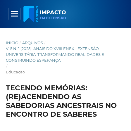
INÍCIO
/
ARQUIVOS
/
V. 5 N. 1 (2025): ANAIS DO XVIII ENEX - EXTENSÃO
UNIVERSITÁRIA: TRANSFORMANDO REALIDADES E
CONSTRUINDO ESPERANÇA
/
Educação
TECENDO MEMÓRIAS:
(RE)ACENDENDO AS
SABEDORIAS ANCESTRAIS NO
ENCONTRO DE SABERES