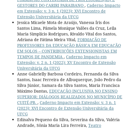
GESTORES DO CARIRI PARAIBANO
,
Caderno Impacto
em Extensão: v. 3 n. 1 (2023): XVI Encontro de
Extensão Universitária da UFCG
Jessica Micaele Mota de Araújo, Vanessa Íris dos
Santos Lima, Pâmela Monique Valões da Cruz, Leila
Maria Simplício Rodrigues, Rivaldo Vital dos Santos,
Adriana de Fátima Meira Vital,
FORMAÇÃO DE
PROFESSORES DA EDUCAÇÃO BÁSICA EM EDUCAÇÃO
EM SOLOS – CONTRIBUIÇÕES EXTENSIONISTAS EM
TEMPOS DE PANDEMIA
,
Caderno Impacto em
Extensão: v. 2 n. 1 (2022): XV Encontro de Extensão
Universitária da UFCG
Anne Gabrielly Barbosa Cordeiro, Fernanda da Silva
Santos, Isaac Ferreira de Albuquerque, João Pedro da
Silva Júnior, Samara da Silva Santos, Maria Francisca
Máximo Dantas,
EDUCAÇÃO INCLUSIVA NO ENSINO
SUPERIOR: DIÁLOGOS REALIZADOS NO MUNICÍPIO DE
CUITÉ-PB.
,
Caderno Impacto em Extensão: v. 3 n. 1
(2023): XVI Encontro de Extensão Universitária da
UFCG
Edinalva Pequeno da Silva, Severina da Silva, Valéria
Andrade, Sônia Maria Lira Ferreira,
Teatro