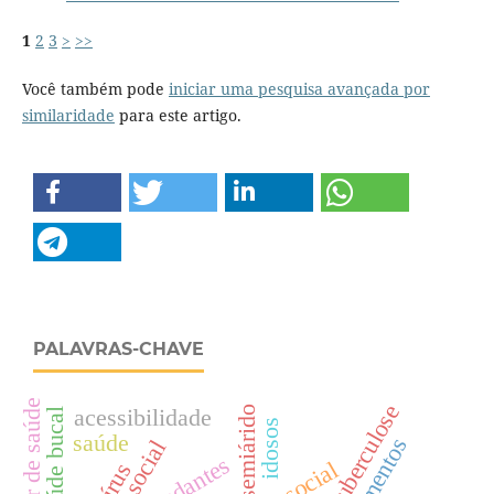
1
2
3
>
>>
Você também pode
iniciar uma pesquisa avançada por
similaridade
para este artigo.
PALAVRAS-CHAVE
tuberculose
acessibilidade
semiárido
saúde bucal
idosos
saúde
apoio social
estudantes