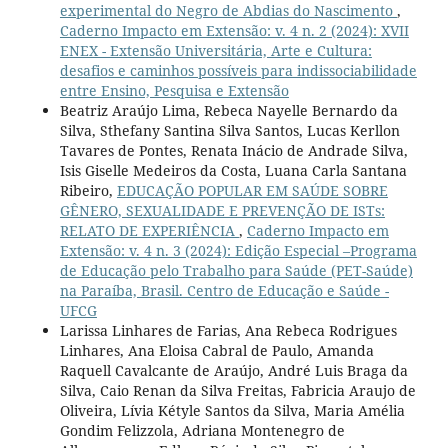
experimental do Negro de Abdias do Nascimento
,
Caderno Impacto em Extensão: v. 4 n. 2 (2024): XVII
ENEX - Extensão Universitária, Arte e Cultura:
desafios e caminhos possíveis para indissociabilidade
entre Ensino, Pesquisa e Extensão
Beatriz Araújo Lima, Rebeca Nayelle Bernardo da
Silva, Sthefany Santina Silva Santos, Lucas Kerllon
Tavares de Pontes, Renata Inácio de Andrade Silva,
Isis Giselle Medeiros da Costa, Luana Carla Santana
Ribeiro,
EDUCAÇÃO POPULAR EM SAÚDE SOBRE
GÊNERO, SEXUALIDADE E PREVENÇÃO DE ISTs:
RELATO DE EXPERIÊNCIA
,
Caderno Impacto em
Extensão: v. 4 n. 3 (2024): Edição Especial –Programa
de Educação pelo Trabalho para Saúde (PET-Saúde)
na Paraíba, Brasil. Centro de Educação e Saúde -
UFCG
Larissa Linhares de Farias, Ana Rebeca Rodrigues
Linhares, Ana Eloisa Cabral de Paulo, Amanda
Raquell Cavalcante de Araújo, André Luis Braga da
Silva, Caio Renan da Silva Freitas, Fabricia Araujo de
Oliveira, Lívia Kétyle Santos da Silva, Maria Amélia
Gondim Felizzola, Adriana Montenegro de