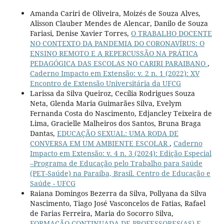
Amanda Cariri de Oliveira, Moizés de Souza Alves,
Alisson Clauber Mendes de Alencar, Danilo de Souza
Fariasi, Denise Xavier Torres,
O TRABALHO DOCENTE
NO CONTEXTO DA PANDEMIA DO CORONAVÍRUS: O
ENSINO REMOTO E A REPERCUSSÃO NA PRÁTICA
PEDAGÓGICA DAS ESCOLAS NO CARIRI PARAIBANO
,
Caderno Impacto em Extensão: v. 2 n. 1 (2022): XV
Encontro de Extensão Universitária da UFCG
Larissa da Silva Queiroz, Cecília Rodrigues Souza
Neta, Glenda Maria Guimarães Silva, Evelym
Fernanda Costa do Nascimento, Edjancley Teixeira de
Lima, Gracielle Malheiros dos Santos, Bruna Braga
Dantas,
EDUCAÇÃO SEXUAL: UMA RODA DE
CONVERSA EM UM AMBIENTE ESCOLAR
,
Caderno
Impacto em Extensão: v. 4 n. 3 (2024): Edição Especial
–Programa de Educação pelo Trabalho para Saúde
(PET-Saúde) na Paraíba, Brasil. Centro de Educação e
Saúde - UFCG
Raiana Domingos Bezerra da Silva, Pollyana da Silva
Nascimento, Tiago José Vasconcelos de Fatias, Rafael
de Farias Ferreira, Maria do Socorro Silva,
FORMAÇÃO CONTINUADA DE PROFESSORES(AS) E