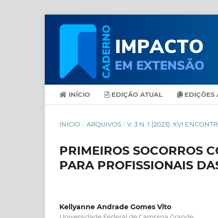
INÍCIO
EDIÇÃO ATUAL
EDIÇÕES 
INÍCIO
/
ARQUIVOS
/
V. 3 N. 1 (2023): XVI ENC
PRIMEIROS SOCORROS CO
PARA PROFISSIONAIS DA
Kellyanne Andrade Gomes Vito
Universidade Federal de Campina Grande