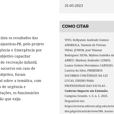
31-05-2023
COMO CITAR
inta os resultados das
VITO, Kellyanne Andrade Gomes;
ajazeiras-PB, pelo projeto
ANDRIOLA, Yasmim de Freitas;
rgência e Emergência por
VIDAL JUNIOR, José Vilamar
Rodrigues; SILVA, Mylena Gadelha da
objetivo capacitar
ABREU, Marleny Andrade; LEMOS,
 de recreação infantil,
Luana Gislene Herculano; CARTAXO,
 socorros em caso de
Laurita da Silva. PRIMEIROS
objetivo, foram
SOCORROS COM ÊNFASE NA LEI
al sobre a temática, com
LUCAS, ENSINO PARA
PROFISSIONAIS DAS ESCOLAS .
s de urgência e
Caderno Impacto em Extensão
,
tações, os funcionários
Campina Grande, v. 3, n. 1, 2023.
ão que exija
Disponível em:
https://revistas.editora.ufcg.edu.br/i
dex.php/cite/article/view/586. Acesso