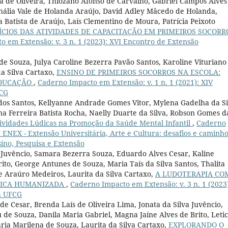
a de Oliveira, Thiozano Afonso de Carvalho, Gabriel Campos Alves
thália Vale de Holanda Araújo, David Adley Mâcedo de Holanda,
a Batista de Araújo, Laís Clementino de Moura, Patrícia Peixoto
ÍCIOS DAS ATIVIDADES DE CAPACITAÇÃO EM PRIMEIROS SOCORR
 em Extensão: v. 3 n. 1 (2023): XVI Encontro de Extensão
e Souza, Julya Caroline Bezerra Pavão Santos, Karoline Vituriano
da Silva Cartaxo,
ENSINO DE PRIMEIROS SOCORROS NA ESCOLA:
EDUCAÇÃO
,
Caderno Impacto em Extensão: v. 1 n. 1 (2021): XIV
FCG
 dos Santos, Kellyanne Andrade Gomes Vitor, Mylena Gadelha da Si
 Ferreira Batista Rocha, Naelly Duarte da Silva, Robson Gomes d
tividades Lúdicas na Promoção da Saúde Mental Infantil
,
Caderno
I ENEX - Extensão Universitária, Arte e Cultura: desafios e caminh
sino, Pesquisa e Extensão
a Juvêncio, Samara Bezerra Souza, Eduardo Alves Cesar, Kaline
ito, George Antunes de Souza, Maria Taís da Silva Santos, Thalita
e Araúro Medeiros, Laurita da Silva Cartaxo,
A LUDOTERAPIA CO
TRICA HUMANIZADA
,
Caderno Impacto em Extensão: v. 3 n. 1 (2023
da UFCG
de Cesar, Brenda Laís de Oliveira Lima, Jonata da Silva Juvêncio,
eu de Souza, Danila Maria Gabriel, Magna Jaíne Alves de Brito, Letic
aria Marilena de Souza, Laurita da Silva Cartaxo,
EXPLORANDO O