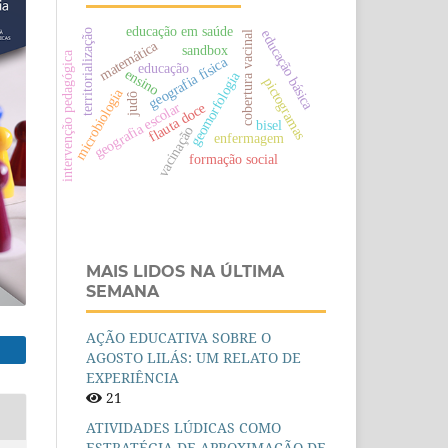
educação em saúde
educação básica
territorialização
cobertura vacinal
matemática
sandbox
intervenção pedagógica
geografia física
educação
ensino
geomorfologia
pictogramas
microbiologia
judô
geografia escolar
flauta doce
bisel
vacinação
enfermagem
formação social
MAIS LIDOS NA ÚLTIMA
SEMANA
AÇÃO EDUCATIVA SOBRE O
AGOSTO LILÁS: UM RELATO DE
EXPERIÊNCIA
21
ATIVIDADES LÚDICAS COMO
ESTRATÉGIA DE APROXIMAÇÃO DE