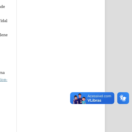
ade
idal
lene
uma
ion-