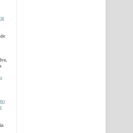
OS
 de
lva,
a
os
MO
):
ia