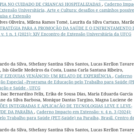
PIA NO CUIDADO DE CRIANÇAS HOSPITALIZADAS
,
Caderno Impa
 Extensão Universitária, Arte e Cultura: desafios e caminhos possíve
quisa e Extensão
es Oliveira, Milena Ramos Tomé, Laurita da Silva Cartaxo, Maril
STRATÉGIA PARA A PROMOÇÃO DA SAÚDE E O ENFRENTAMENTO 
. 1 n. 1 (2021): XIV Encontro de Extensão Universitária da UFCG
rdo da Silva, Sthefany Santina Silva Santos, Lucas Kerllon Tavare
 Isis Giselle Medeiros da Costa, Luana Carla Santana Ribeiro,
F EZEQUIAS VENÂNCIO: UM RELATO DE EXPERIÊNCIA
,
Caderno
dição Especial –Programa de Educação pelo Trabalho para Saúde (P
cação e Saúde - UFCG
Isac Bernardino Felix, Erika de Sousa Dias, Maria Eduarda Garcia
aynne da Silva Barbosa, Monique Dantas Targino, Magna Luciene de
ÇÕES INTEGRADAS E APLICAÇÃO DE TECNOLOGIAS LEVE E LEVE-
ÚDE DA PARAÍBA
,
Caderno Impacto em Extensão: v. 4 n. 3 (2024):
lo Trabalho para Saúde (PET-Saúde) na Paraíba, Brasil. Centro d
rdo da Silva, Sthefany Santina Silva Santos, Lucas Kerllon Tavare