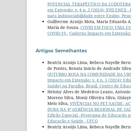
POTENCIAL TERAPÊUTICO DA LUDOTERA
em Extensão: v. 4 n. 2 (2024): XVII ENEX -
para indissociabilidade entre Ensino, Pes
Guilherme Araújo Mota, Maria Eduarda Alv
Maria de Souza,
COVID EM FOCO: UMA E
COVID-19
,
Caderno Impacto em Extensão: v
Artigos Semelhantes
Beatriz Araújo Lima, Rebeca Nayelle Berna
de Pontes, Renata Inácio de Andrade Silva,
OUTUBRO ROSA NA COMUNIDADE DA UBS
Impacto em Extensão: v. 4 n. 3 (2024): E
Saúde) na Paraíba, Brasil. Centro de Edu
Heloisy Alves de Medeiros Leano, Antonio 
Moreno Silva, Moniz Oliveira Silva, Gisl
Melo Silva,
VIVÊNCIAS NO PET-SAÚDE: A
DURA NA 4ª GERÊNCIA REGIONAL DE SA
Edição Especial –Programa de Educação pe
Educação e Saúde - UFCG
Beatriz Araújo Lima, Rebeca Nayelle Berna