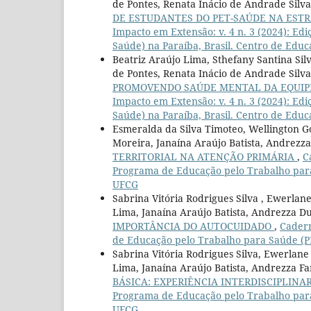
de Pontes, Renata Inácio de Andrade Silva
DE ESTUDANTES DO PET-SAÚDE NA ESTR
Impacto em Extensão: v. 4 n. 3 (2024): E
Saúde) na Paraíba, Brasil. Centro de Edu
Beatriz Araújo Lima, Sthefany Santina Sil
de Pontes, Renata Inácio de Andrade Silva,
PROMOVENDO SAÚDE MENTAL DA EQUIP
Impacto em Extensão: v. 4 n. 3 (2024): E
Saúde) na Paraíba, Brasil. Centro de Edu
Esmeralda da Silva Timoteo, Wellington G
Moreira, Janaína Araújo Batista, Andrezza
TERRITORIAL NA ATENÇÃO PRIMÁRIA
,
C
Programa de Educação pelo Trabalho para 
UFCG
Sabrina Vitória Rodrigues Silva , Ewerla
Lima, Janaína Araújo Batista, Andrezza Du
IMPORTÂNCIA DO AUTOCUIDADO
,
Cadern
de Educação pelo Trabalho para Saúde (PE
Sabrina Vitória Rodrigues Silva, Ewerlan
Lima, Janaína Araújo Batista, Andrezza Fa
BÁSICA: EXPERIÊNCIA INTERDISCIPLINA
Programa de Educação pelo Trabalho para 
UFCG