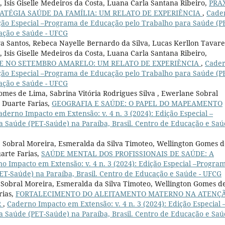
, Isis Giselle Medeiros da Costa, Luana Carla Santana Ribeiro,
PRÁ
ATÉGIA SAÚDE DA FAMÍLIA: UM RELATO DE EXPERIÊNCIA
,
Cade
dição Especial –Programa de Educação pelo Trabalho para Saúde (P
cação e Saúde - UFCG
va Santos, Rebeca Nayelle Bernardo da Silva, Lucas Kerllon Tavare
 Isis Giselle Medeiros da Costa, Luana Carla Santana Ribeiro,
E NO SETEMBRO AMARELO: UM RELATO DE EXPERIÊNCIA
,
Cade
dição Especial –Programa de Educação pelo Trabalho para Saúde (P
cação e Saúde - UFCG
omes de Lima, Sabrina Vitória Rodrigues Silva , Ewerlane Sobral
 Duarte Farias,
GEOGRAFIA E SAÚDE: O PAPEL DO MAPEAMENTO
aderno Impacto em Extensão: v. 4 n. 3 (2024): Edição Especial –
Saúde (PET-Saúde) na Paraíba, Brasil. Centro de Educação e Saú
ne Sobral Moreira, Esmeralda da Silva Timoteo, Wellington Gomes 
arte Farias,
SAÚDE MENTAL DOS PROFISSIONAIS DE SAÚDE: A
o Impacto em Extensão: v. 4 n. 3 (2024): Edição Especial –Progra
T-Saúde) na Paraíba, Brasil. Centro de Educação e Saúde - UFCG
e Sobral Moreira, Esmeralda da Silva Timoteo, Wellington Gomes d
rias,
FORTALECIMENTO DO ALEITAMENTO MATERNO NA ATENÇ
R
,
Caderno Impacto em Extensão: v. 4 n. 3 (2024): Edição Especial 
Saúde (PET-Saúde) na Paraíba, Brasil. Centro de Educação e Saú