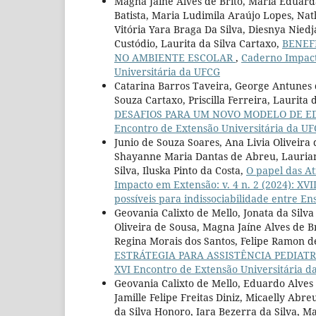
Magna Jaíne Alves de Brito, Maria Eduard
Batista, Maria Ludimila Araújo Lopes, Na
Vitória Yara Braga Da Silva, Diesnya Niedj
Custódio, Laurita da Silva Cartaxo,
BENEF
NO AMBIENTE ESCOLAR
,
Caderno Impacto
Universitária da UFCG
Catarina Barros Taveira, George Antunes d
Souza Cartaxo, Priscilla Ferreira, Laurita 
DESAFIOS PARA UM NOVO MODELO DE 
Encontro de Extensão Universitária da U
Junio de Souza Soares, Ana Livia Oliveira
Shayanne Maria Dantas de Abreu, Lauriana
Silva, Iluska Pinto da Costa,
O papel das A
Impacto em Extensão: v. 4 n. 2 (2024): XVI
possíveis para indissociabilidade entre En
Geovania Calixto de Mello, Jonata da Silv
Oliveira de Sousa, Magna Jaíne Alves de Br
Regina Morais dos Santos, Felipe Ramon d
ESTRÁTEGIA PARA ASSISTÊNCIA PEDIA
XVI Encontro de Extensão Universitária 
Geovania Calixto de Mello, Eduardo Alves 
Jamille Felipe Freitas Diniz, Micaelly Abr
da Silva Honoro, Iara Bezerra da Silva, M