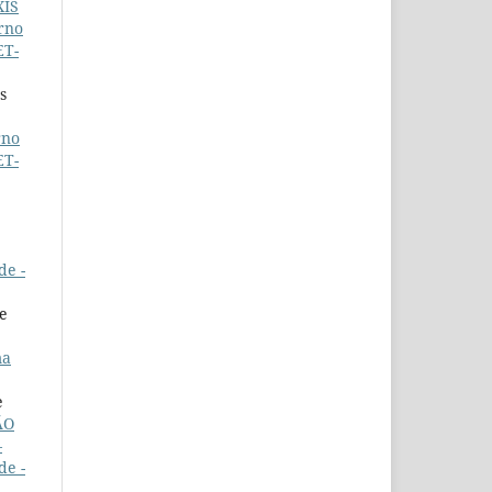
XIS
rno
ET-
s
rno
ET-
de -
de
ma
e
ÃO
–
de -