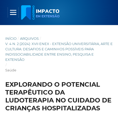
INÍCIO
/
ARQUIVOS
/
V. 4 N. 2 (2024): XVII ENEX - EXTENSÃO UNIVERSITÁRIA, ARTE E
CULTURA: DESAFIOS E CAMINHOS POSSÍVEIS PARA
INDISSOCIABILIDADE ENTRE ENSINO, PESQUISA E
EXTENSÃO
/
Saúde
EXPLORANDO O POTENCIAL
TERAPÊUTICO DA
LUDOTERAPIA NO CUIDADO DE
CRIANÇAS HOSPITALIZADAS