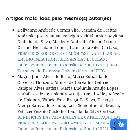
Artigos mais lidos pelo mesmo(s) autor(es)
Kellyanne Andrade Gomes Vito, Yasmim de Freitas
Andriola, José Vilamar Rodrigues Vidal Junior, Mylena
Gadelha da Silva, Marleny Andrade Abreu, Luana
Gislene Herculano Lemos, Laurita da Silva Cartaxo,
PRIMEIROS SOCORROS COM ÊNFASE NA LEI LUCAS,
ENSINO PARA PROFISSIONAIS DAS ESCOLAS
,
Caderno Impacto em Extensão: v. 3 n. 1 (2023): XVI
Encontro de Extensão Universitária da UFCG
Magna Jaíne Alves de Brito, Maria Eduarda de
Oliveira, Thiozano Afonso de Carvalho, Gabriel
Campos Alves Batista, Maria Ludimila Araújo Lopes,
Nathália Vale de Holanda Araújo, David Adley Mâcedo
de Holanda, Vitória Yara Braga Da Silva, Diesnya
Niedja Batista de Araújo, Laís Clementino de Moura,
Patrícia Peixoto Custódio, Laurita da Silva Cartaxo,
BENEFÍCIOS DAS ATIVIDADES DE CAPACITAÇÃO EM
PRIMEIROS SOCORROS NO AMBIENTE ESCOLAR
,
Caderno Impacto em Extensão: v. 3 n. 1 (2023): XVI