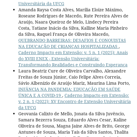
Universitária da UFCG
Amanda Raysa Costa Alves, Marília Eloize Máximo,
Roseane Rodrigues de Macedo, Rute Pereira Alves de
Araújo, Naara Queiroz de Melo, Lindecy Pereira
Costa, Tatiane Inácio da Silva, Kalline Maria Pinheiro
da Silva, Raquel França de Oliveira Macedo,
QUEBRANDO BARREIRAS: DESAFIOS E CONQUISTAS
NA EDUCAÇÃO DE CRIANÇAS HOSPITALIZADAS
,
Caderno Impacto em Extensão: v. 5 n. 1 (2025): Anais
do XVIII ENEX - Extensão Universitária:
Transformando Realidades e Construindo Esperança
Laura Beatriz Cure de Oliveira Carvalho, Alexandre
Freitas de Souza Júnior, Caio Felipe Alves Correia,
Sávio Albenízio de Araújo Mariz, Maurina Lima Porto,
INFÂNCIA NA PANDEMIA: EDUCAÇÃO EM SAÚDE
ÚNICA E A COVID-19
,
Caderno Impacto em Extensão:
v. 2 n. 1 (2022): XV Encontro de Extensão Universitária
da UFCG
Geovania Calixto de Mello, Jonata da Silva Juvêncio,
Samara Bezerra Souza, Eduardo Alves Cesar, Kaline
Oliveira de Sousa, Magna Jaíne Alves de Brito, George
Antunes de Souza, Maria Taís da Silva Santos, Thalita