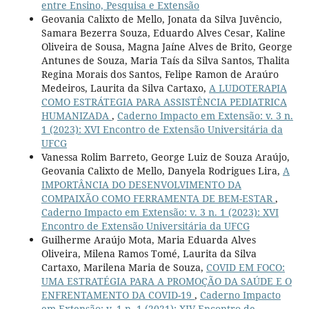
entre Ensino, Pesquisa e Extensão
Geovania Calixto de Mello, Jonata da Silva Juvêncio,
Samara Bezerra Souza, Eduardo Alves Cesar, Kaline
Oliveira de Sousa, Magna Jaíne Alves de Brito, George
Antunes de Souza, Maria Taís da Silva Santos, Thalita
Regina Morais dos Santos, Felipe Ramon de Araúro
Medeiros, Laurita da Silva Cartaxo,
A LUDOTERAPIA
COMO ESTRÁTEGIA PARA ASSISTÊNCIA PEDIATRICA
HUMANIZADA
,
Caderno Impacto em Extensão: v. 3 n.
1 (2023): XVI Encontro de Extensão Universitária da
UFCG
Vanessa Rolim Barreto, George Luiz de Souza Araújo,
Geovania Calixto de Mello, Danyela Rodrigues Lira,
A
IMPORTÂNCIA DO DESENVOLVIMENTO DA
COMPAIXÃO COMO FERRAMENTA DE BEM-ESTAR
,
Caderno Impacto em Extensão: v. 3 n. 1 (2023): XVI
Encontro de Extensão Universitária da UFCG
Guilherme Araújo Mota, Maria Eduarda Alves
Oliveira, Milena Ramos Tomé, Laurita da Silva
Cartaxo, Marilena Maria de Souza,
COVID EM FOCO:
UMA ESTRATÉGIA PARA A PROMOÇÃO DA SAÚDE E O
ENFRENTAMENTO DA COVID-19
,
Caderno Impacto
em Extensão: v. 1 n. 1 (2021): XIV Encontro de