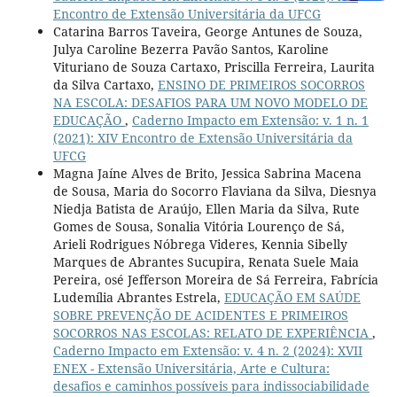
Encontro de Extensão Universitária da UFCG
Catarina Barros Taveira, George Antunes de Souza,
Julya Caroline Bezerra Pavão Santos, Karoline
Vituriano de Souza Cartaxo, Priscilla Ferreira, Laurita
da Silva Cartaxo,
ENSINO DE PRIMEIROS SOCORROS
NA ESCOLA: DESAFIOS PARA UM NOVO MODELO DE
EDUCAÇÃO
,
Caderno Impacto em Extensão: v. 1 n. 1
(2021): XIV Encontro de Extensão Universitária da
UFCG
Magna Jaíne Alves de Brito, Jessica Sabrina Macena
de Sousa, Maria do Socorro Flaviana da Silva, Diesnya
Niedja Batista de Araújo, Ellen Maria da Silva, Rute
Gomes de Sousa, Sonalia Vitória Lourenço de Sá,
Arieli Rodrigues Nóbrega Videres, Kennia Sibelly
Marques de Abrantes Sucupira, Renata Suele Maia
Pereira, osé Jefferson Moreira de Sá Ferreira, Fabrícia
Ludemília Abrantes Estrela,
EDUCAÇÃO EM SAÚDE
SOBRE PREVENÇÃO DE ACIDENTES E PRIMEIROS
SOCORROS NAS ESCOLAS: RELATO DE EXPERIÊNCIA
,
Caderno Impacto em Extensão: v. 4 n. 2 (2024): XVII
ENEX - Extensão Universitária, Arte e Cultura:
desafios e caminhos possíveis para indissociabilidade