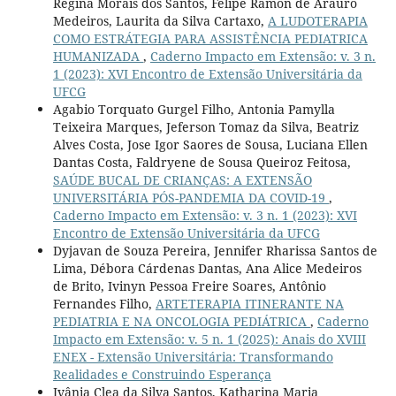
Regina Morais dos Santos, Felipe Ramon de Araúro
Medeiros, Laurita da Silva Cartaxo,
A LUDOTERAPIA
COMO ESTRÁTEGIA PARA ASSISTÊNCIA PEDIATRICA
HUMANIZADA
,
Caderno Impacto em Extensão: v. 3 n.
1 (2023): XVI Encontro de Extensão Universitária da
UFCG
Agabio Torquato Gurgel Filho, Antonia Pamylla
Teixeira Marques, Jeferson Tomaz da Silva, Beatriz
Alves Costa, Jose Igor Saores de Sousa, Luciana Ellen
Dantas Costa, Faldryene de Sousa Queiroz Feitosa,
SAÚDE BUCAL DE CRIANÇAS: A EXTENSÃO
UNIVERSITÁRIA PÓS-PANDEMIA DA COVID-19
,
Caderno Impacto em Extensão: v. 3 n. 1 (2023): XVI
Encontro de Extensão Universitária da UFCG
Dyjavan de Souza Pereira, Jennifer Rharissa Santos de
Lima, Débora Cárdenas Dantas, Ana Alice Medeiros
de Brito, Ivinyn Pessoa Freire Soares, Antônio
Fernandes Filho,
ARTETERAPIA ITINERANTE NA
PEDIATRIA E NA ONCOLOGIA PEDIÁTRICA
,
Caderno
Impacto em Extensão: v. 5 n. 1 (2025): Anais do XVIII
ENEX - Extensão Universitária: Transformando
Realidades e Construindo Esperança
Ivânia Clea da Silva Santos, Katharina Maria