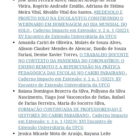
Vieira, Rogério Andrade Emídio, Adriana de Fátima
Meira Vital, Rivaldo Vital dos Santos,
#REDESOLO E
PROJETO SOLO NA ESCOLA/UFCG CONSTRUINDO O
WEBINARIO EM HOMENAGEM AO DIA MUNDIAL DO
SOLO
,
Caderno Impacto em Extensão: v. 2 n. 1 (2022):
XV Encontro de Extensão Universitária da UFCG
Amanda Cariri de Oliveira, Moizés de Souza Alves,
Alisson Clauber Mendes de Alencar, Danilo de Souza
Fariasi, Denise Xavier Torres,
O TRABALHO DOCENTE
NO CONTEXTO DA PANDEMIA DO CORONAVÍRUS: O
ENSINO REMOTO E A REPERCUSSÃO NA PRÁTICA
PEDAGÓGICA DAS ESCOLAS NO CARIRI PARAIBANO
,
Caderno Impacto em Extensão: v. 2 n. 1 (2022): XV
Encontro de Extensão Universitária da UFCG
Raiana Domingos Bezerra da Silva, Pollyana da Silva
Nascimento, Tiago José Vasconcelos de Fatias, Rafael
de Farias Ferreira, Maria do Socorro Silva,
FORMAÇÃO CONTINUADA DE PROFESSORES(AS) E
GESTORES DO CARIRI PARAIBANO
,
Caderno Impacto
em Extensão: v. 3 n. 1 (2023): XVI Encontro de
Extensão Universitária da UFCG
Jessica Micaele Mota de Araújo, Rayana Leite