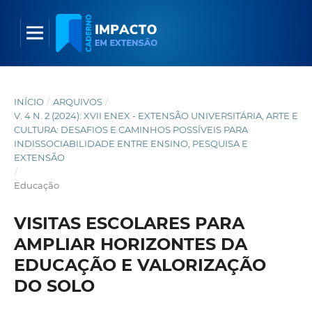
INÍCIO
/
ARQUIVOS
/
V. 4 N. 2 (2024): XVII ENEX - EXTENSÃO UNIVERSITÁRIA, ARTE E
CULTURA: DESAFIOS E CAMINHOS POSSÍVEIS PARA
INDISSOCIABILIDADE ENTRE ENSINO, PESQUISA E
EXTENSÃO
/
Educação
VISITAS ESCOLARES PARA
AMPLIAR HORIZONTES DA
EDUCAÇÃO E VALORIZAÇÃO
DO SOLO