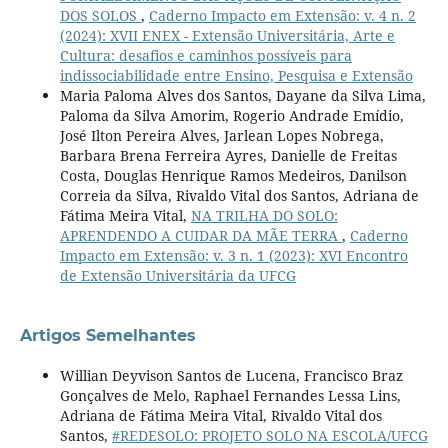
DOS SOLOS
,
Caderno Impacto em Extensão: v. 4 n. 2
(2024): XVII ENEX - Extensão Universitária, Arte e
Cultura: desafios e caminhos possíveis para
indissociabilidade entre Ensino, Pesquisa e Extensão
Maria Paloma Alves dos Santos, Dayane da Silva Lima,
Paloma da Silva Amorim, Rogerio Andrade Emídio,
José Ilton Pereira Alves, Jarlean Lopes Nobrega,
Barbara Brena Ferreira Ayres, Danielle de Freitas
Costa, Douglas Henrique Ramos Medeiros, Danilson
Correia da Silva, Rivaldo Vital dos Santos, Adriana de
Fátima Meira Vital,
NA TRILHA DO SOLO:
APRENDENDO A CUIDAR DA MÃE TERRA
,
Caderno
Impacto em Extensão: v. 3 n. 1 (2023): XVI Encontro
de Extensão Universitária da UFCG
Artigos Semelhantes
Willian Deyvison Santos de Lucena, Francisco Braz
Gonçalves de Melo, Raphael Fernandes Lessa Lins,
Adriana de Fátima Meira Vital, Rivaldo Vital dos
Santos,
#REDESOLO: PROJETO SOLO NA ESCOLA/UFCG