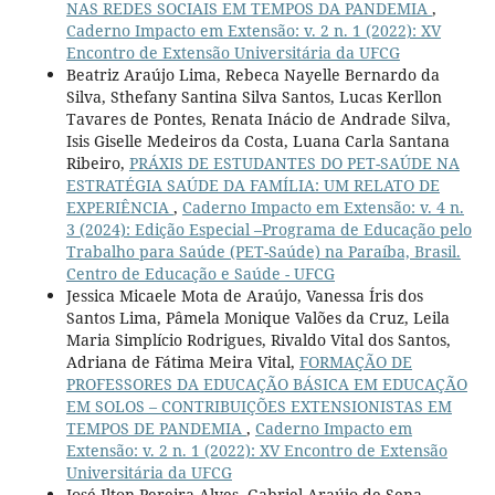
NAS REDES SOCIAIS EM TEMPOS DA PANDEMIA
,
Caderno Impacto em Extensão: v. 2 n. 1 (2022): XV
Encontro de Extensão Universitária da UFCG
Beatriz Araújo Lima, Rebeca Nayelle Bernardo da
Silva, Sthefany Santina Silva Santos, Lucas Kerllon
Tavares de Pontes, Renata Inácio de Andrade Silva,
Isis Giselle Medeiros da Costa, Luana Carla Santana
Ribeiro,
PRÁXIS DE ESTUDANTES DO PET-SAÚDE NA
ESTRATÉGIA SAÚDE DA FAMÍLIA: UM RELATO DE
EXPERIÊNCIA
,
Caderno Impacto em Extensão: v. 4 n.
3 (2024): Edição Especial –Programa de Educação pelo
Trabalho para Saúde (PET-Saúde) na Paraíba, Brasil.
Centro de Educação e Saúde - UFCG
Jessica Micaele Mota de Araújo, Vanessa Íris dos
Santos Lima, Pâmela Monique Valões da Cruz, Leila
Maria Simplício Rodrigues, Rivaldo Vital dos Santos,
Adriana de Fátima Meira Vital,
FORMAÇÃO DE
PROFESSORES DA EDUCAÇÃO BÁSICA EM EDUCAÇÃO
EM SOLOS – CONTRIBUIÇÕES EXTENSIONISTAS EM
TEMPOS DE PANDEMIA
,
Caderno Impacto em
Extensão: v. 2 n. 1 (2022): XV Encontro de Extensão
Universitária da UFCG
José Ilton Pereira Alves, Gabriel Araújo de Sena