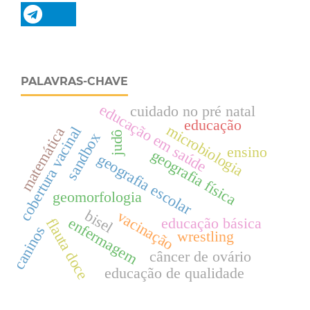
PALAVRAS-CHAVE
educação em saúde
cuidado no pré natal
educação
microbiologia
cobertura vacinal
matemática
judô
sandbox
ensino
geografia física
geografia escolar
geomorfologia
bisel
vacinação
educação básica
enfermagem
flauta doce
caninos
wrestling
câncer de ovário
educação de qualidade