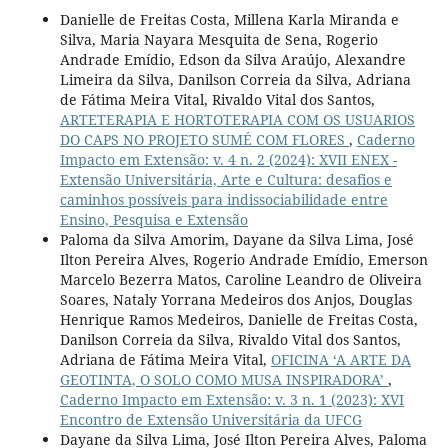
Danielle de Freitas Costa, Millena Karla Miranda e
Silva, Maria Nayara Mesquita de Sena, Rogerio
Andrade Emídio, Edson da Silva Araújo, Alexandre
Limeira da Silva, Danilson Correia da Silva, Adriana
de Fátima Meira Vital, Rivaldo Vital dos Santos,
ARTETERAPIA E HORTOTERAPIA COM OS USUARIOS
DO CAPS NO PROJETO SUMÉ COM FLORES
,
Caderno
Impacto em Extensão: v. 4 n. 2 (2024): XVII ENEX -
Extensão Universitária, Arte e Cultura: desafios e
caminhos possíveis para indissociabilidade entre
Ensino, Pesquisa e Extensão
Paloma da Silva Amorim, Dayane da Silva Lima, José
Ilton Pereira Alves, Rogerio Andrade Emídio, Emerson
Marcelo Bezerra Matos, Caroline Leandro de Oliveira
Soares, Nataly Yorrana Medeiros dos Anjos, Douglas
Henrique Ramos Medeiros, Danielle de Freitas Costa,
Danilson Correia da Silva, Rivaldo Vital dos Santos,
Adriana de Fátima Meira Vital,
OFICINA ‘A ARTE DA
GEOTINTA, O SOLO COMO MUSA INSPIRADORA’
,
Caderno Impacto em Extensão: v. 3 n. 1 (2023): XVI
Encontro de Extensão Universitária da UFCG
Dayane da Silva Lima, José Ilton Pereira Alves, Paloma