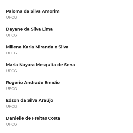
Paloma da Silva Amorim
UFCG
Dayane da Silva Lima
UFCG
Millena Karla Miranda e Silva
UFCG
Maria Nayara Mesquita de Sena
UFCG
Rogerio Andrade Emídio
UFCG
Edson da Silva Araújo
UFCG
Danielle de Freitas Costa
UFCG