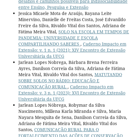
desafios e caminhos possíveis para indissociabilidade
entre Ensino, Pesquisa e Extensão
Jessica Micaele Mota de Araújo, Rayana Leite
Minervino, Danielle de Freitas Costa, José Edvanildo
Freire da Silva, Rivaldo Vital dos Santos, Adriana de
Fátima Meira Vital,
SOLO NA ESCOLA EM TEMPOS DE
PANDEMIA: UNIVERSIDADE E ESCOLA
COMPARTILHANDO SABERES
,
Caderno Impacto em
Extensão: v. 1 n. 1 (2021): XIV Encontro de Extensão
Universitária da UFCG
Jarlean Lopes Nobrega, Bárbara Brena Ferreira
Ayres, Danilson Correia da Silva, Adriana de Fátima
Meira Vital, Rivaldo Vital dos Santos,
MATUTANDO
SOBRE SOLOS NO RÁDIO: EDUCAÇÃO E
COMUNICAÇÃO RURAL
,
Caderno Impacto em
Extensão: v. 3 n. 1 (2023): XVI Encontro de Extensão
Universitária da UFCG
Jarlean Lopes Nóbrega, Robymar da Silva
Nascimento, Millena Karla Miranda e Silva, Maria
Nayara Mesquita de Sena, Danilson Correia da Silva,
Adriana de Fátima Meira Vital, Rivaldo Vital dos
Santos,
COMUNICAÇÃO RURAL PARA O
FORTALECIMENTO DAS AÇÕES DE CONSERVAÇÃO