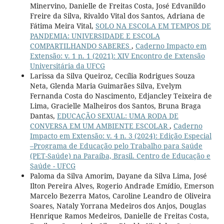
Minervino, Danielle de Freitas Costa, José Edvanildo
Freire da Silva, Rivaldo Vital dos Santos, Adriana de
Fátima Meira Vital,
SOLO NA ESCOLA EM TEMPOS DE
PANDEMIA: UNIVERSIDADE E ESCOLA
COMPARTILHANDO SABERES
,
Caderno Impacto em
Extensão: v. 1 n. 1 (2021): XIV Encontro de Extensão
Universitária da UFCG
Larissa da Silva Queiroz, Cecília Rodrigues Souza
Neta, Glenda Maria Guimarães Silva, Evelym
Fernanda Costa do Nascimento, Edjancley Teixeira de
Lima, Gracielle Malheiros dos Santos, Bruna Braga
Dantas,
EDUCAÇÃO SEXUAL: UMA RODA DE
CONVERSA EM UM AMBIENTE ESCOLAR
,
Caderno
Impacto em Extensão: v. 4 n. 3 (2024): Edição Especial
–Programa de Educação pelo Trabalho para Saúde
(PET-Saúde) na Paraíba, Brasil. Centro de Educação e
Saúde - UFCG
Paloma da Silva Amorim, Dayane da Silva Lima, José
Ilton Pereira Alves, Rogerio Andrade Emídio, Emerson
Marcelo Bezerra Matos, Caroline Leandro de Oliveira
Soares, Nataly Yorrana Medeiros dos Anjos, Douglas
Henrique Ramos Medeiros, Danielle de Freitas Costa,