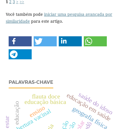
1
2
3
>
>>
Você também pode
iniciar uma pesquisa avançada por
similaridade
para este artigo.
PALAVRAS-CHAVE
saúde do idoso
educação em saúde
flauta doce
educação básica
educação
ensino
geografia física
cobertura vacinal
bem estar
judô