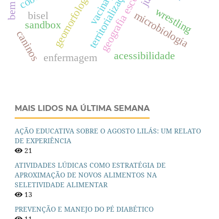
geografia escolar
vacinação
territorialização
geomorfologia
wrestling
microbiologia
bisel
sandbox
caninos
acessibilidade
enfermagem
MAIS LIDOS NA ÚLTIMA SEMANA
AÇÃO EDUCATIVA SOBRE O AGOSTO LILÁS: UM RELATO
DE EXPERIÊNCIA
21
ATIVIDADES LÚDICAS COMO ESTRATÉGIA DE
APROXIMAÇÃO DE NOVOS ALIMENTOS NA
SELETIVIDADE ALIMENTAR
13
PREVENÇÃO E MANEJO DO PÉ DIABÉTICO
11