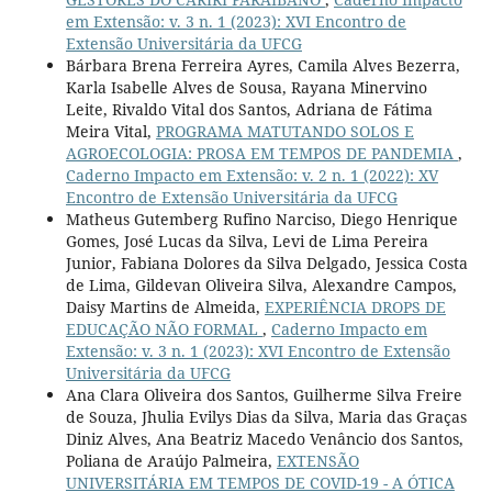
em Extensão: v. 3 n. 1 (2023): XVI Encontro de
Extensão Universitária da UFCG
Bárbara Brena Ferreira Ayres, Camila Alves Bezerra,
Karla Isabelle Alves de Sousa, Rayana Minervino
Leite, Rivaldo Vital dos Santos, Adriana de Fátima
Meira Vital,
PROGRAMA MATUTANDO SOLOS E
AGROECOLOGIA: PROSA EM TEMPOS DE PANDEMIA
,
Caderno Impacto em Extensão: v. 2 n. 1 (2022): XV
Encontro de Extensão Universitária da UFCG
Matheus Gutemberg Rufino Narciso, Diego Henrique
Gomes, José Lucas da Silva, Levi de Lima Pereira
Junior, Fabiana Dolores da Silva Delgado, Jessica Costa
de Lima, Gildevan Oliveira Silva, Alexandre Campos,
Daisy Martins de Almeida,
EXPERIÊNCIA DROPS DE
EDUCAÇÃO NÃO FORMAL
,
Caderno Impacto em
Extensão: v. 3 n. 1 (2023): XVI Encontro de Extensão
Universitária da UFCG
Ana Clara Oliveira dos Santos, Guilherme Silva Freire
de Souza, Jhulia Evilys Dias da Silva, Maria das Graças
Diniz Alves, Ana Beatriz Macedo Venâncio dos Santos,
Poliana de Araújo Palmeira,
EXTENSÃO
UNIVERSITÁRIA EM TEMPOS DE COVID-19 - A ÓTICA