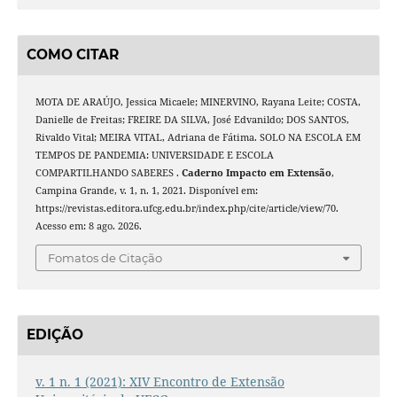
COMO CITAR
MOTA DE ARAÚJO, Jessica Micaele; MINERVINO, Rayana Leite; COSTA,
Danielle de Freitas; FREIRE DA SILVA, José Edvanildo; DOS SANTOS,
Rivaldo Vital; MEIRA VITAL, Adriana de Fátima. SOLO NA ESCOLA EM
TEMPOS DE PANDEMIA: UNIVERSIDADE E ESCOLA
COMPARTILHANDO SABERES .
Caderno Impacto em Extensão
,
Campina Grande, v. 1, n. 1, 2021. Disponível em:
https://revistas.editora.ufcg.edu.br/index.php/cite/article/view/70.
Acesso em: 8 ago. 2026.
Fomatos de Citação
EDIÇÃO
v. 1 n. 1 (2021): XIV Encontro de Extensão