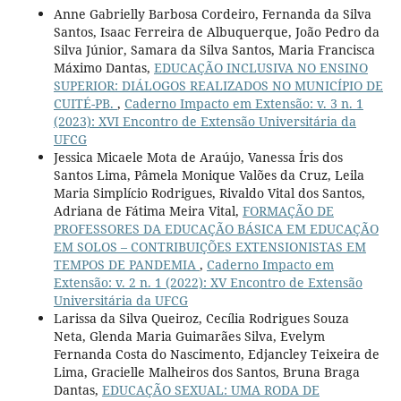
Anne Gabrielly Barbosa Cordeiro, Fernanda da Silva
Santos, Isaac Ferreira de Albuquerque, João Pedro da
Silva Júnior, Samara da Silva Santos, Maria Francisca
Máximo Dantas,
EDUCAÇÃO INCLUSIVA NO ENSINO
SUPERIOR: DIÁLOGOS REALIZADOS NO MUNICÍPIO DE
CUITÉ-PB.
,
Caderno Impacto em Extensão: v. 3 n. 1
(2023): XVI Encontro de Extensão Universitária da
UFCG
Jessica Micaele Mota de Araújo, Vanessa Íris dos
Santos Lima, Pâmela Monique Valões da Cruz, Leila
Maria Simplício Rodrigues, Rivaldo Vital dos Santos,
Adriana de Fátima Meira Vital,
FORMAÇÃO DE
PROFESSORES DA EDUCAÇÃO BÁSICA EM EDUCAÇÃO
EM SOLOS – CONTRIBUIÇÕES EXTENSIONISTAS EM
TEMPOS DE PANDEMIA
,
Caderno Impacto em
Extensão: v. 2 n. 1 (2022): XV Encontro de Extensão
Universitária da UFCG
Larissa da Silva Queiroz, Cecília Rodrigues Souza
Neta, Glenda Maria Guimarães Silva, Evelym
Fernanda Costa do Nascimento, Edjancley Teixeira de
Lima, Gracielle Malheiros dos Santos, Bruna Braga
Dantas,
EDUCAÇÃO SEXUAL: UMA RODA DE