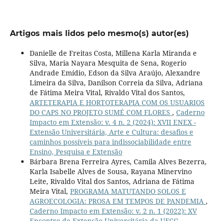
Artigos mais lidos pelo mesmo(s) autor(es)
Danielle de Freitas Costa, Millena Karla Miranda e
Silva, Maria Nayara Mesquita de Sena, Rogerio
Andrade Emídio, Edson da Silva Araújo, Alexandre
Limeira da Silva, Danilson Correia da Silva, Adriana
de Fátima Meira Vital, Rivaldo Vital dos Santos,
ARTETERAPIA E HORTOTERAPIA COM OS USUARIOS
DO CAPS NO PROJETO SUMÉ COM FLORES
,
Caderno
Impacto em Extensão: v. 4 n. 2 (2024): XVII ENEX -
Extensão Universitária, Arte e Cultura: desafios e
caminhos possíveis para indissociabilidade entre
Ensino, Pesquisa e Extensão
Bárbara Brena Ferreira Ayres, Camila Alves Bezerra,
Karla Isabelle Alves de Sousa, Rayana Minervino
Leite, Rivaldo Vital dos Santos, Adriana de Fátima
Meira Vital,
PROGRAMA MATUTANDO SOLOS E
AGROECOLOGIA: PROSA EM TEMPOS DE PANDEMIA
,
Caderno Impacto em Extensão: v. 2 n. 1 (2022): XV
Encontro de Extensão Universitária da UFCG