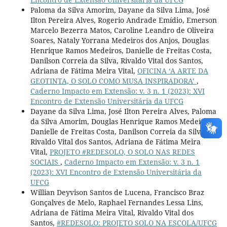
Paloma da Silva Amorim, Dayane da Silva Lima, José
Ilton Pereira Alves, Rogerio Andrade Emídio, Emerson
Marcelo Bezerra Matos, Caroline Leandro de Oliveira
Soares, Nataly Yorrana Medeiros dos Anjos, Douglas
Henrique Ramos Medeiros, Danielle de Freitas Costa,
Danilson Correia da Silva, Rivaldo Vital dos Santos,
Adriana de Fátima Meira Vital,
OFICINA ‘A ARTE DA
GEOTINTA, O SOLO COMO MUSA INSPIRADORA’
,
Caderno Impacto em Extensão: v. 3 n. 1 (2023): XVI
Encontro de Extensão Universitária da UFCG
Dayane da Silva Lima, José Ilton Pereira Alves, Paloma
da Silva Amorim, Douglas Henrique Ramos Medeiros,
Danielle de Freitas Costa, Danilson Correia da Silva,
Rivaldo Vital dos Santos, Adriana de Fátima Meira
Vital,
PROJETO #REDESOLO, O SOLO NAS REDES
SOCIAIS
,
Caderno Impacto em Extensão: v. 3 n. 1
(2023): XVI Encontro de Extensão Universitária da
UFCG
Willian Deyvison Santos de Lucena, Francisco Braz
Gonçalves de Melo, Raphael Fernandes Lessa Lins,
Adriana de Fátima Meira Vital, Rivaldo Vital dos
Santos,
#REDESOLO: PROJETO SOLO NA ESCOLA/UFCG