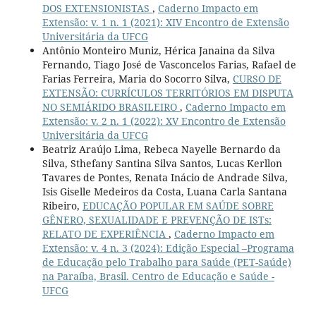
DOS EXTENSIONISTAS
,
Caderno Impacto em
Extensão: v. 1 n. 1 (2021): XIV Encontro de Extensão
Universitária da UFCG
Antônio Monteiro Muniz, Hérica Janaina da Silva
Fernando, Tiago José de Vasconcelos Farias, Rafael de
Farias Ferreira, Maria do Socorro Silva,
CURSO DE
EXTENSÃO: CURRÍCULOS TERRITÓRIOS EM DISPUTA
NO SEMIÁRIDO BRASILEIRO
,
Caderno Impacto em
Extensão: v. 2 n. 1 (2022): XV Encontro de Extensão
Universitária da UFCG
Beatriz Araújo Lima, Rebeca Nayelle Bernardo da
Silva, Sthefany Santina Silva Santos, Lucas Kerllon
Tavares de Pontes, Renata Inácio de Andrade Silva,
Isis Giselle Medeiros da Costa, Luana Carla Santana
Ribeiro,
EDUCAÇÃO POPULAR EM SAÚDE SOBRE
GÊNERO, SEXUALIDADE E PREVENÇÃO DE ISTs:
RELATO DE EXPERIÊNCIA
,
Caderno Impacto em
Extensão: v. 4 n. 3 (2024): Edição Especial –Programa
de Educação pelo Trabalho para Saúde (PET-Saúde)
na Paraíba, Brasil. Centro de Educação e Saúde -
UFCG