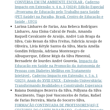
CONVERSA EM UM AMBIENTE ESCOLAR
,
Caderno
Impacto em Extensão: v. 4 n. 3 (2024): Edição Especial
–Programa de Educação pelo Trabalho para Saúde
(PET-Saúde) na Paraíba, Brasil. Centro de Educação e
Saúde - UFCG
Larissa Linhares de Farias, Ana Rebeca Rodrigues
Linhares, Ana Eloisa Cabral de Paulo, Amanda
Raquell Cavalcante de Araújo, André Luis Braga da
Silva, Caio Renan da Silva Freitas, Fabricia Araujo de
Oliveira, Lívia Kétyle Santos da Silva, Maria Amélia
Gondim Felizzola, Adriana Montenegro de
Albuquerque, Edlene Régis da Silva Pimental,
Bernadete de lourdes André Gouveia,
Impacto da
Educação em Saúde na Promoção da Autonomia de
Pessoas com Diabetes Mellitus em Tratamento
Injetável
,
Caderno Impacto em Extensão: v. 5 n. 1
(2025): Anais do XVIII ENEX - Extensão Universitária:
Transformando Realidades e Construindo Esperança
Raiana Domingos Bezerra da Silva, Pollyana da Silva
Nascimento, Tiago José Vasconcelos de Fatias, Rafael
de Farias Ferreira, Maria do Socorro Silva,
FORMAÇÃO CONTINUADA DE PROFESSORES(AS) E
GESTORES DO CARIRI PARAIBANO
,
Caderno Impacto