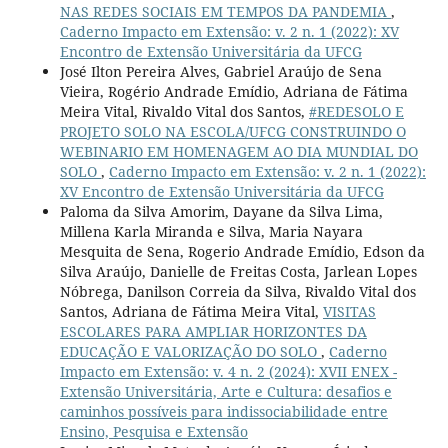
NAS REDES SOCIAIS EM TEMPOS DA PANDEMIA
,
Caderno Impacto em Extensão: v. 2 n. 1 (2022): XV
Encontro de Extensão Universitária da UFCG
José Ilton Pereira Alves, Gabriel Araújo de Sena
Vieira, Rogério Andrade Emídio, Adriana de Fátima
Meira Vital, Rivaldo Vital dos Santos,
#REDESOLO E
PROJETO SOLO NA ESCOLA/UFCG CONSTRUINDO O
WEBINARIO EM HOMENAGEM AO DIA MUNDIAL DO
SOLO
,
Caderno Impacto em Extensão: v. 2 n. 1 (2022):
XV Encontro de Extensão Universitária da UFCG
Paloma da Silva Amorim, Dayane da Silva Lima,
Millena Karla Miranda e Silva, Maria Nayara
Mesquita de Sena, Rogerio Andrade Emídio, Edson da
Silva Araújo, Danielle de Freitas Costa, Jarlean Lopes
Nóbrega, Danilson Correia da Silva, Rivaldo Vital dos
Santos, Adriana de Fátima Meira Vital,
VISITAS
ESCOLARES PARA AMPLIAR HORIZONTES DA
EDUCAÇÃO E VALORIZAÇÃO DO SOLO
,
Caderno
Impacto em Extensão: v. 4 n. 2 (2024): XVII ENEX -
Extensão Universitária, Arte e Cultura: desafios e
caminhos possíveis para indissociabilidade entre
Ensino, Pesquisa e Extensão