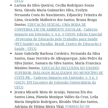
UFCG
Larissa da Silva Queiroz, Cecília Rodrigues Souza
Neta, Glenda Maria Guimarães Silva, Evelym
Fernanda Costa do Nascimento, Edjancley Teixeira de
Lima, Gracielle Malheiros dos Santos, Bruna Braga
Dantas,
EDUCAÇÃO SEXUAL: UMA RODA DE
CONVERSA EM UM AMBIENTE ESCOLAR
,
Caderno
Impacto em Extensão: v. 4 n. 3 (2024): Edição Especial
–Programa de Educação pelo Trabalho para Saúde
(PET-Saúde) na Paraíba, Brasil. Centro de Educação e
Saúde - UFCG
Anne Gabrielly Barbosa Cordeiro, Fernanda da Silva
Santos, Isaac Ferreira de Albuquerque, João Pedro da
Silva Júnior, Samara da Silva Santos, Maria Francisca
Máximo Dantas,
EDUCAÇÃO INCLUSIVA NO ENSINO
SUPERIOR: DIÁLOGOS REALIZADOS NO MUNICÍPIO DE
CUITÉ-PB.
,
Caderno Impacto em Extensão: v. 3 n. 1
(2023): XVI Encontro de Extensão Universitária da
UFCG
Jessica Micaele Mota de Araújo, Vanessa Íris dos
Santos Lima, Pâmela Monique Valões da Cruz, Leila
Maria Simplício Rodrigues, Rivaldo Vital dos Santos,
Adriana de Fátima Meira Vital,
FORMAÇÃO DE