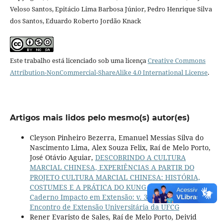
Veloso Santos, Epitácio Lima Barbosa Júnior, Pedro Henrique Silva
dos Santos, Eduardo Roberto Jordão Knack
Este trabalho está licenciado sob uma licença
Creative Commons
Attribution-NonCommercial-ShareAlike 4.0 International License
.
Artigos mais lidos pelo mesmo(s) autor(es)
Cleyson Pinheiro Bezerra, Emanuel Messias Silva do
Nascimento Lima, Alex Souza Felix, Raí de Melo Porto,
José Otávio Aguiar,
DESCOBRINDO A CULTURA
MARCIAL CHINESA, EXPERIÊNCIAS A PARTIR DO
PROJETO CULTURA MARCIAL CHINESA: HISTÓRIA,
COSTUMES E A PRÁTICA DO KUNG FU NO BRASIL
,
Caderno Impacto em Extensão: v. 3 n. 1 (2023): XVI
Encontro de Extensão Universitária da UFCG
Rener Evaristo de Sales, Raí de Melo Porto, Deivid