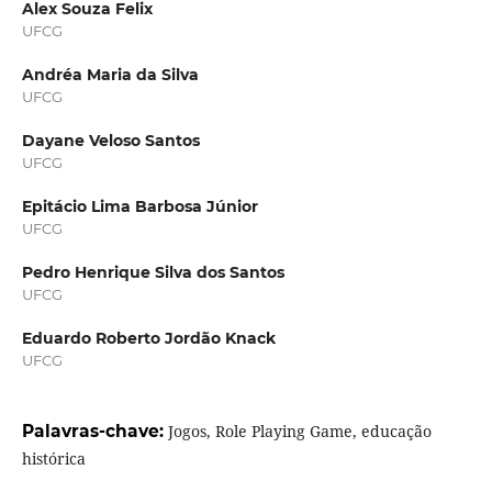
Alex Souza Felix
UFCG
Andréa Maria da Silva
UFCG
Dayane Veloso Santos
UFCG
Epitácio Lima Barbosa Júnior
UFCG
Pedro Henrique Silva dos Santos
UFCG
Eduardo Roberto Jordão Knack
UFCG
Palavras-chave:
Jogos, Role Playing Game, educação
histórica