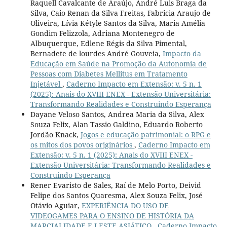
Raquell Cavalcante de Araújo, André Luis Braga da
Silva, Caio Renan da Silva Freitas, Fabricia Araujo de
Oliveira, Lívia Kétyle Santos da Silva, Maria Amélia
Gondim Felizzola, Adriana Montenegro de
Albuquerque, Edlene Régis da Silva Pimental,
Bernadete de lourdes André Gouveia,
Impacto da
Educação em Saúde na Promoção da Autonomia de
Pessoas com Diabetes Mellitus em Tratamento
Injetável
,
Caderno Impacto em Extensão: v. 5 n. 1
(2025): Anais do XVIII ENEX - Extensão Universitária:
Transformando Realidades e Construindo Esperança
Dayane Veloso Santos, Andrea Maria da Silva, Alex
Souza Felix, Alan Tassio Galdino, Eduardo Roberto
Jordão Knack,
Jogos e educação patrimonial: o RPG e
os mitos dos povos originários
,
Caderno Impacto em
Extensão: v. 5 n. 1 (2025): Anais do XVIII ENEX -
Extensão Universitária: Transformando Realidades e
Construindo Esperança
Rener Evaristo de Sales, Raí de Melo Porto, Deivid
Felipe dos Santos Quaresma, Alex Souza Felix, José
Otávio Aguiar,
EXPERIÊNCIA DO USO DE
VIDEOGAMES PARA O ENSINO DE HISTÓRIA DA
MARCIALIDADE E LESTE ASIÁTICO
,
Caderno Impacto