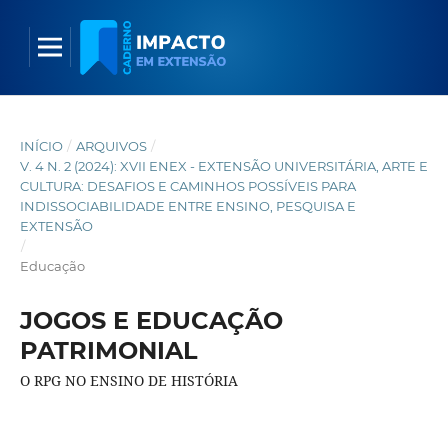
INÍCIO
/
ARQUIVOS
/
V. 4 N. 2 (2024): XVII ENEX - EXTENSÃO UNIVERSITÁRIA, ARTE E
CULTURA: DESAFIOS E CAMINHOS POSSÍVEIS PARA
INDISSOCIABILIDADE ENTRE ENSINO, PESQUISA E
EXTENSÃO
/
Educação
JOGOS E EDUCAÇÃO
PATRIMONIAL
O RPG NO ENSINO DE HISTÓRIA