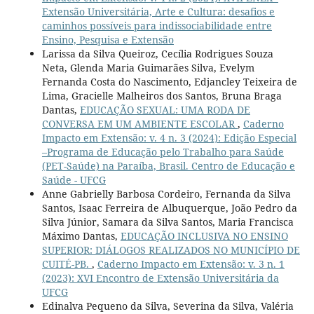
Extensão Universitária, Arte e Cultura: desafios e
caminhos possíveis para indissociabilidade entre
Ensino, Pesquisa e Extensão
Larissa da Silva Queiroz, Cecília Rodrigues Souza
Neta, Glenda Maria Guimarães Silva, Evelym
Fernanda Costa do Nascimento, Edjancley Teixeira de
Lima, Gracielle Malheiros dos Santos, Bruna Braga
Dantas,
EDUCAÇÃO SEXUAL: UMA RODA DE
CONVERSA EM UM AMBIENTE ESCOLAR
,
Caderno
Impacto em Extensão: v. 4 n. 3 (2024): Edição Especial
–Programa de Educação pelo Trabalho para Saúde
(PET-Saúde) na Paraíba, Brasil. Centro de Educação e
Saúde - UFCG
Anne Gabrielly Barbosa Cordeiro, Fernanda da Silva
Santos, Isaac Ferreira de Albuquerque, João Pedro da
Silva Júnior, Samara da Silva Santos, Maria Francisca
Máximo Dantas,
EDUCAÇÃO INCLUSIVA NO ENSINO
SUPERIOR: DIÁLOGOS REALIZADOS NO MUNICÍPIO DE
CUITÉ-PB.
,
Caderno Impacto em Extensão: v. 3 n. 1
(2023): XVI Encontro de Extensão Universitária da
UFCG
Edinalva Pequeno da Silva, Severina da Silva, Valéria