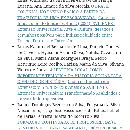
Lima, Willismar da Silva Freires, Davi de França
Lucena, Ana Lunara da Silva Morais,
O BRASIL
COLONIAL NO ENSINO BÁSICO A PARTIR DA
TRAJETÓRIA DE UMA EX-ESCRAVIZADA
,
Caderno
Impacto em Extensão: v. 4 n. 2 (2024): XVII ENEX -
Extensão Universitária, Arte e Cultura: desafios e
caminhos possíveis para indissociabilidade entre
Ensino, Pesquisa e Extensão
Lucas Natannael Bernardo de Lima, Daniele Gomes
de Oliveira, Hyasmin Araujo Silva, Natália Cavalcanti
da Silva, Maria Alane Rodrigues Braga, Pedro
Henrique Leite Coelho, Larissa Maria da Silva, Silvana
Vieira de Sousa,
A HISTÓRIA LOCAL COMO
IMPORTANTE TEMÁTICA DA HISTÓRIA SOCIAL PARA
O ENSINO DE HISTÓRIA
,
Caderno Impacto em
Extensão: v. 5 n. 1 (2025): Anais do XVIII ENEX -
Extensão Universitária: Transformando Realidades e
Construindo Esperança
Raiana Domingos Bezerra da Silva, Pollyana da Silva
Nascimento, Tiago José Vasconcelos de Fatias, Rafael
de Farias Ferreira, Maria do Socorro Silva,
FORMAÇÃO CONTINUADA DE PROFESSORES(AS) E
GESTORES DO CARIRI PARAIBANO
,
Caderno Impacto