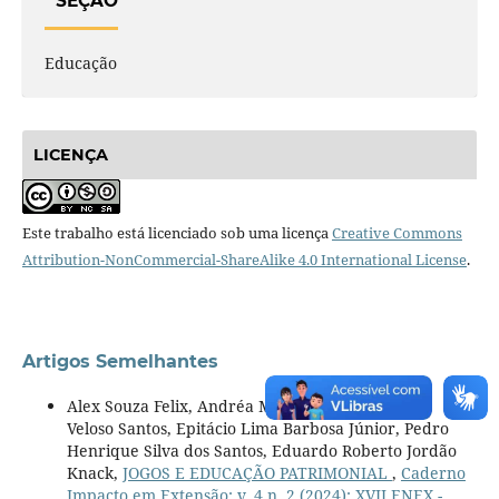
SEÇÃO
Educação
LICENÇA
Este trabalho está licenciado sob uma licença
Creative Commons
Attribution-NonCommercial-ShareAlike 4.0 International License
.
Artigos Semelhantes
Alex Souza Felix, Andréa Maria da Silva, Dayane
Veloso Santos, Epitácio Lima Barbosa Júnior, Pedro
Henrique Silva dos Santos, Eduardo Roberto Jordão
Knack,
JOGOS E EDUCAÇÃO PATRIMONIAL
,
Caderno
Impacto em Extensão: v. 4 n. 2 (2024): XVII ENEX -