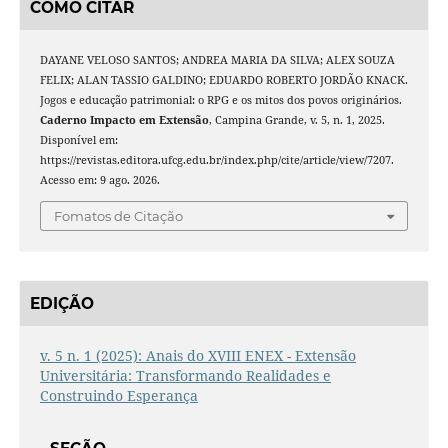
COMO CITAR
DAYANE VELOSO SANTOS; ANDREA MARIA DA SILVA; ALEX SOUZA
FELIX; ALAN TASSIO GALDINO; EDUARDO ROBERTO JORDÃO KNACK.
Jogos e educação patrimonial: o RPG e os mitos dos povos originários.
Caderno Impacto em Extensão
, Campina Grande, v. 5, n. 1, 2025.
Disponível em:
https://revistas.editora.ufcg.edu.br/index.php/cite/article/view/7207.
Acesso em: 9 ago. 2026.
Fomatos de Citação
EDIÇÃO
v. 5 n. 1 (2025): Anais do XVIII ENEX - Extensão
Universitária: Transformando Realidades e
Construindo Esperança