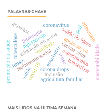
PALAVRAS-CHAVE
artesanato
gravidez
coronavírus
pcd
saúde do idoso
fitoterapia
educação em solos
hipertensão
tuberculose
apoio social
semiárido
promoção da saúde
corona vírus
sustentabilidade
estudantes
experimentos
isolamento social
reuso
idosos
hanseníase
covid-19
saúde
corona drops
inclusão
agricultura familiar
MAIS LIDOS NA ÚLTIMA SEMANA