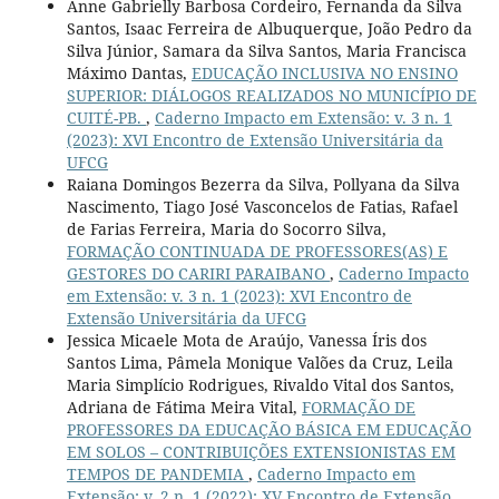
Anne Gabrielly Barbosa Cordeiro, Fernanda da Silva
Santos, Isaac Ferreira de Albuquerque, João Pedro da
Silva Júnior, Samara da Silva Santos, Maria Francisca
Máximo Dantas,
EDUCAÇÃO INCLUSIVA NO ENSINO
SUPERIOR: DIÁLOGOS REALIZADOS NO MUNICÍPIO DE
CUITÉ-PB.
,
Caderno Impacto em Extensão: v. 3 n. 1
(2023): XVI Encontro de Extensão Universitária da
UFCG
Raiana Domingos Bezerra da Silva, Pollyana da Silva
Nascimento, Tiago José Vasconcelos de Fatias, Rafael
de Farias Ferreira, Maria do Socorro Silva,
FORMAÇÃO CONTINUADA DE PROFESSORES(AS) E
GESTORES DO CARIRI PARAIBANO
,
Caderno Impacto
em Extensão: v. 3 n. 1 (2023): XVI Encontro de
Extensão Universitária da UFCG
Jessica Micaele Mota de Araújo, Vanessa Íris dos
Santos Lima, Pâmela Monique Valões da Cruz, Leila
Maria Simplício Rodrigues, Rivaldo Vital dos Santos,
Adriana de Fátima Meira Vital,
FORMAÇÃO DE
PROFESSORES DA EDUCAÇÃO BÁSICA EM EDUCAÇÃO
EM SOLOS – CONTRIBUIÇÕES EXTENSIONISTAS EM
TEMPOS DE PANDEMIA
,
Caderno Impacto em
Extensão: v. 2 n. 1 (2022): XV Encontro de Extensão