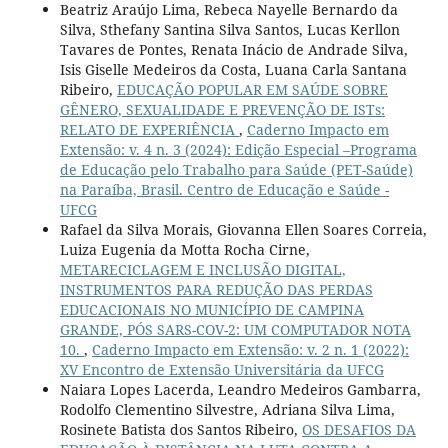
Beatriz Araújo Lima, Rebeca Nayelle Bernardo da
Silva, Sthefany Santina Silva Santos, Lucas Kerllon
Tavares de Pontes, Renata Inácio de Andrade Silva,
Isis Giselle Medeiros da Costa, Luana Carla Santana
Ribeiro,
EDUCAÇÃO POPULAR EM SAÚDE SOBRE
GÊNERO, SEXUALIDADE E PREVENÇÃO DE ISTs:
RELATO DE EXPERIÊNCIA
,
Caderno Impacto em
Extensão: v. 4 n. 3 (2024): Edição Especial –Programa
de Educação pelo Trabalho para Saúde (PET-Saúde)
na Paraíba, Brasil. Centro de Educação e Saúde -
UFCG
Rafael da Silva Morais, Giovanna Ellen Soares Correia,
Luiza Eugenia da Motta Rocha Cirne,
METARECICLAGEM E INCLUSÃO DIGITAL,
INSTRUMENTOS PARA REDUÇÃO DAS PERDAS
EDUCACIONAIS NO MUNICÍPIO DE CAMPINA
GRANDE, PÓS SARS-COV-2: UM COMPUTADOR NOTA
10.
,
Caderno Impacto em Extensão: v. 2 n. 1 (2022):
XV Encontro de Extensão Universitária da UFCG
Naiara Lopes Lacerda, Leandro Medeiros Gambarra,
Rodolfo Clementino Silvestre, Adriana Silva Lima,
Rosinete Batista dos Santos Ribeiro,
OS DESAFIOS DA