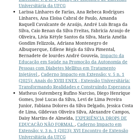
Universitária da UFCG
Larissa Linhares de Farias, Ana Rebeca Rodrigues
Linhares, Ana Eloisa Cabral de Paulo, Amanda
Raquell Cavalcante de Araújo, André Luis Braga da
Silva, Caio Renan da Silva Freitas, Fabricia Araujo de
Oliveira, Lívia Kétyle Santos da Silva, Maria Amélia
Gondim Felizzola, Adriana Montenegro de
Albuquerque, Edlene Régis da Silva Pimental,
Bernadete de lourdes André Gouveia,
Impacto da
Educação em Saúde na Promoção da Autonomia de
Pessoas com Diabetes Mellitus em Tratamento
Injetável
,
Caderno Impacto em Extensão: v. 5 n. 1
(2025): Anais do XVIII ENEX - Extensão Universitária:
Transformando Realidades e Construindo Esperança
Matheus Gutemberg Rufino Narciso, Diego Henrique
Gomes, José Lucas da Silva, Levi de Lima Pereira
Junior, Fabiana Dolores da Silva Delgado, Jessica Costa
de Lima, Gildevan Oliveira Silva, Alexandre Campos,
Daisy Martins de Almeida,
EXPERIÊNCIA DROPS DE
EDUCAÇÃO NÃO FORMAL
,
Caderno Impacto em
Extensão: v. 3 n. 1 (2023): XVI Encontro de Extensão
Universitária da UFCG