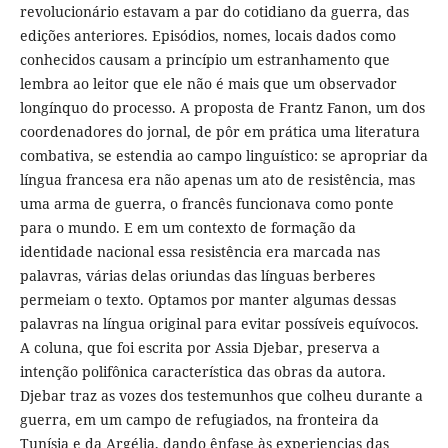
revolucionário estavam a par do cotidiano da guerra, das
edições anteriores. Episódios, nomes, locais dados como
conhecidos causam a princípio um estranhamento que
lembra ao leitor que ele não é mais que um observador
longínquo do processo. A proposta de Frantz Fanon, um dos
coordenadores do jornal, de pôr em prática uma literatura
combativa, se estendia ao campo linguístico: se apropriar da
língua francesa era não apenas um ato de resistência, mas
uma arma de guerra, o francês funcionava como ponte
para o mundo. E em um contexto de formação da
identidade nacional essa resistência era marcada nas
palavras, várias delas oriundas das línguas berberes
permeiam o texto. Optamos por manter algumas dessas
palavras na língua original para evitar possíveis equívocos.
A coluna, que foi escrita por Assia Djebar, preserva a
intenção polifônica característica das obras da autora.
Djebar traz as vozes dos testemunhos que colheu durante a
guerra, em um campo de refugiados, na fronteira da
Tunísia e da Argélia, dando ênfase às experiencias das