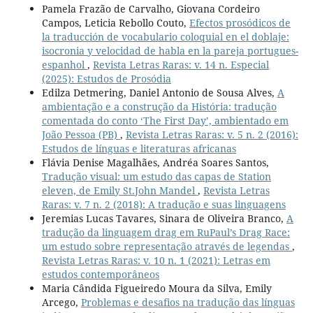
Pamela Frazão de Carvalho, Giovana Cordeiro
Campos, Leticia Rebollo Couto,
Efectos prosódicos de
la traducción de vocabulario coloquial en el doblaje:
isocronia y velocidad de habla en la pareja portugues-
espanhol
,
Revista Letras Raras: v. 14 n. Especial
(2025): Estudos de Prosódia
Edilza Detmering, Daniel Antonio de Sousa Alves,
A
ambientação e a construção da História: tradução
comentada do conto ‘The First Day’, ambientado em
João Pessoa (PB)
,
Revista Letras Raras: v. 5 n. 2 (2016):
Estudos de línguas e literaturas africanas
Flávia Denise Magalhães, Andréa Soares Santos,
Tradução visual: um estudo das capas de Station
eleven, de Emily St.John Mandel
,
Revista Letras
Raras: v. 7 n. 2 (2018): A tradução e suas linguagens
Jeremias Lucas Tavares, Sinara de Oliveira Branco,
A
tradução da linguagem drag em RuPaul’s Drag Race:
um estudo sobre representação através de legendas
,
Revista Letras Raras: v. 10 n. 1 (2021): Letras em
estudos contemporâneos
Maria Cândida Figueiredo Moura da Silva, Emily
Arcego,
Problemas e desafios na tradução das línguas