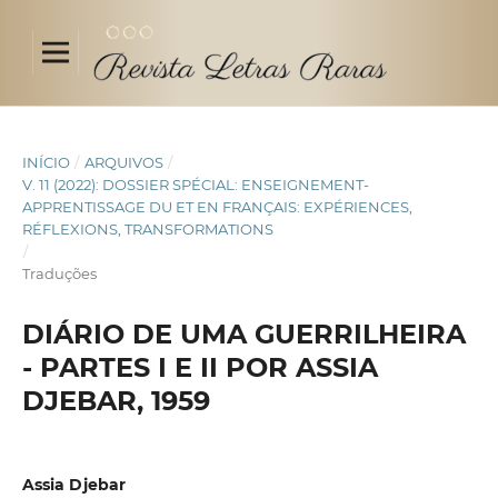
INÍCIO
/
ARQUIVOS
/
V. 11 (2022): DOSSIER SPÉCIAL: ENSEIGNEMENT-
APPRENTISSAGE DU ET EN FRANÇAIS: EXPÉRIENCES,
RÉFLEXIONS, TRANSFORMATIONS
/
Traduções
DIÁRIO DE UMA GUERRILHEIRA
- PARTES I E II POR ASSIA
DJEBAR, 1959
Assia Djebar