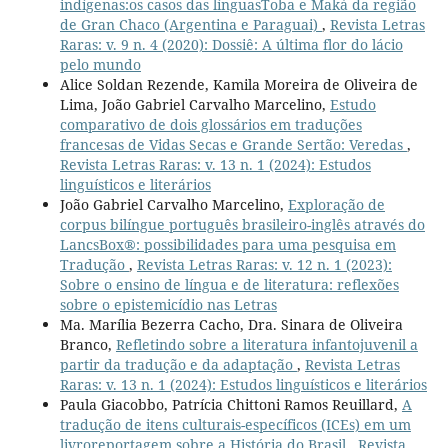
indígenas:os casos das línguasToba e Maká da região
de Gran Chaco (Argentina e Paraguai)
,
Revista Letras
Raras: v. 9 n. 4 (2020): Dossiê: A última flor do lácio
pelo mundo
Alice Soldan Rezende, Kamila Moreira de Oliveira de
Lima, João Gabriel Carvalho Marcelino,
Estudo
comparativo de dois glossários em traduções
francesas de Vidas Secas e Grande Sertão: Veredas
,
Revista Letras Raras: v. 13 n. 1 (2024): Estudos
linguísticos e literários
João Gabriel Carvalho Marcelino,
Exploração de
corpus bilíngue português brasileiro-inglês através do
LancsBox®: possibilidades para uma pesquisa em
Tradução
,
Revista Letras Raras: v. 12 n. 1 (2023):
Sobre o ensino de língua e de literatura: reflexões
sobre o epistemicídio nas Letras
Ma. Marília Bezerra Cacho, Dra. Sinara de Oliveira
Branco,
Refletindo sobre a literatura infantojuvenil a
partir da tradução e da adaptação
,
Revista Letras
Raras: v. 13 n. 1 (2024): Estudos linguísticos e literários
Paula Giacobbo, Patrícia Chittoni Ramos Reuillard,
A
tradução de itens culturais-específicos (ICEs) em um
livroreportagem sobre a História do Brasil
,
Revista