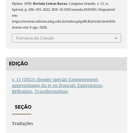
Djebar, 1959.
Revista Letras Raras
, Campina Grande, v. 11, n.
Spécial, p. 286–293, 2022. DOI: 10.5281/zenodo.8103383. Disponível
em:
https://revistas.editora.ufcg.edu.br/index.php/RLR/article/view/819.
Acesso em: 8 ago. 2026.
Fomatos de Citação
EDIÇÃO
v. 11 (2022): Dossier spécial: Enseignement-
apprentissage du et en français: Expériences,
Réflexions, Transformations
SEÇÃO
Traduções