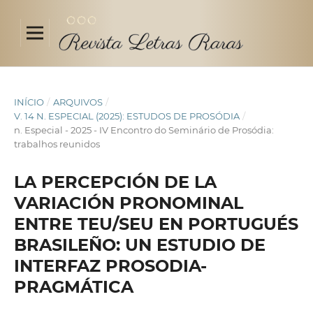
INÍCIO
/
ARQUIVOS
/
V. 14 N. ESPECIAL (2025): ESTUDOS DE PROSÓDIA
/
n. Especial - 2025 - IV Encontro do Seminário de Prosódia:
trabalhos reunidos
LA PERCEPCIÓN DE LA
VARIACIÓN PRONOMINAL
ENTRE TEU/SEU EN PORTUGUÉS
BRASILEÑO: UN ESTUDIO DE
INTERFAZ PROSODIA-
PRAGMÁTICA