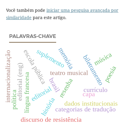
Você também pode
iniciar uma pesquisa avançada por
similaridade
para este artigo.
PALAVRAS-CHAVE
memória
suplemento
escola pública
internacionalização
música
biletramento
editorial (eng)
poesia
teatro musical
língua francesa
brasil
resenha
editorial
currículo
política
capa
história
dados institucionais
categorias de tradução
discurso de resistência