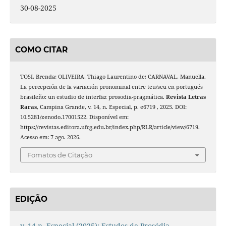
30-08-2025
COMO CITAR
TOSI, Brenda; OLIVEIRA, Thiago Laurentino de; CARNAVAL, Manuella.
La percepción de la variación pronominal entre teu/seu en portugués
brasileño: un estudio de interfaz prosodia-pragmática.
Revista Letras
Raras
, Campina Grande, v. 14, n. Especial, p. e6719 , 2025. DOI:
10.5281/zenodo.17001522. Disponível em:
https://revistas.editora.ufcg.edu.br/index.php/RLR/article/view/6719.
Acesso em: 7 ago. 2026.
Fomatos de Citação
EDIÇÃO
v. 14 n. Especial (2025): Estudos de Prosódia