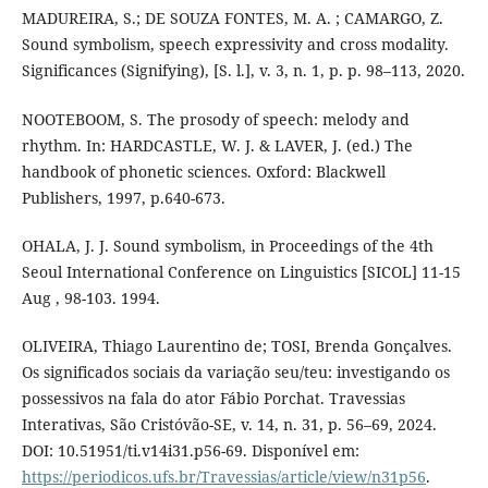
MADUREIRA, S.; DE SOUZA FONTES, M. A. ; CAMARGO, Z.
Sound symbolism, speech expressivity and cross modality.
Significances (Signifying), [S. l.], v. 3, n. 1, p. p. 98–113, 2020.
NOOTEBOOM, S. The prosody of speech: melody and
rhythm. In: HARDCASTLE, W. J. & LAVER, J. (ed.) The
handbook of phonetic sciences. Oxford: Blackwell
Publishers, 1997, p.640-673.
OHALA, J. J. Sound symbolism, in Proceedings of the 4th
Seoul International Conference on Linguistics [SICOL] 11-15
Aug , 98-103. 1994.
OLIVEIRA, Thiago Laurentino de; TOSI, Brenda Gonçalves.
Os significados sociais da variação seu/teu: investigando os
possessivos na fala do ator Fábio Porchat. Travessias
Interativas, São Cristóvão-SE, v. 14, n. 31, p. 56–69, 2024.
DOI: 10.51951/ti.v14i31.p56-69. Disponível em:
https://periodicos.ufs.br/Travessias/article/view/n31p56
.