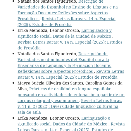
Natalia dos Santos Figueiredo,
Descrição de
Variedades do Espanhol no Ensino de Línguas e na
Formação Docentes: Reflexões sobre Aspectos
Prosódicos
,
Revista Letras Raras: v. 14 n. Especial
(2025): Estudos de Prosódia
Erika Mendoza, Leonor Orozco,
Laringización y
significado social. Datos de la Ciudad de México
,
Revista Letras Raras: v. 14 n. Especial (2025): Estudos
de Prosódia
Natalia dos Santos Figueiredo,
Descripción de
Variedades no dominantes del Español para la
Enseñanza de Lenguas y la Formación Docente:
Reflexiones sobre Aspectos Prosódicos
,
Revista Letras
Raras: v. 14 n. Especial (2025): Estudos de Prosódia
Mayra Suézia Oliveira dos Santos, Carolina Gomes da
Silva,
Prácticas de oralidad en lengua española:
pensando en actividades de entonación a partir de un
corpus coloquial y espontáneo
,
Revista Letras Raras:
v. 11 n. 2 (2022): Diversidade linguístico-cultural na
sala de aula
Erika Mendoza, Leonor Orozco,
Laringização e
significado social. Dados da Cidade do México
,
Revista
Letras Raras: v. 14 n. Especial (2025): Estudos de