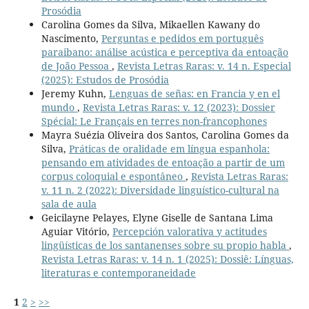
Prosódia
Carolina Gomes da Silva, Mikaellen Kawany do
Nascimento,
Perguntas e pedidos em português
paraibano: análise acústica e perceptiva da entoação
de João Pessoa
,
Revista Letras Raras: v. 14 n. Especial
(2025): Estudos de Prosódia
Jeremy Kuhn,
Lenguas de señas: en Francia y en el
mundo
,
Revista Letras Raras: v. 12 (2023): Dossier
Spécial: Le Français en terres non-francophones
Mayra Suézia Oliveira dos Santos, Carolina Gomes da
Silva,
Práticas de oralidade em língua espanhola:
pensando em atividades de entoação a partir de um
corpus coloquial e espontâneo
,
Revista Letras Raras:
v. 11 n. 2 (2022): Diversidade linguístico-cultural na
sala de aula
Geicilayne Pelayes, Elyne Giselle de Santana Lima
Aguiar Vitório,
Percepción valorativa y actitudes
lingüísticas de los santanenses sobre su propio habla
,
Revista Letras Raras: v. 14 n. 1 (2025): Dossiê: Línguas,
literaturas e contemporaneidade
1
2
>
>>