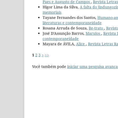
Paes e Augusto de Campos
,
Revista Letras
Higor Lima da Silva,
A falta do jindungoz
memoriais
Tayane Fernandes dos Santos,
Humano-an
literaturas e contemporaneidade
Rosana Arruda de Souza,
Re-trato
,
Revist
José D'Assunção Barros,
Marujos
,
Revista 
contemporaneidade
Mayara de ÁVILA,
Alice
,
Revista Letras Ra
1
2
3
>
>>
Você também pode
iniciar uma pesquisa avança