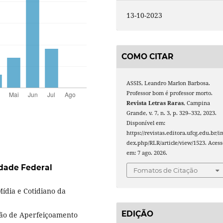
13-10-2023
COMO CITAR
ASSIS, Leandro Marlon Barbosa.
Professor bom é professor morto.
Revista Letras Raras
, Campina
Grande, v. 7, n. 3, p. 329–332, 2023.
Disponível em:
https://revistas.editora.ufcg.edu.br/i
dex.php/RLR/article/view/1523. Acess
em: 7 ago. 2026.
dade Federal
Fomatos de Citação
dia e Cotidiano da
EDIÇÃO
ção de Aperfeiçoamento