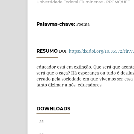
Universidade Federal Fluminense - PPGMC/UFF
Palavras-chave:
Poema
RESUMO
DOI:
https://dx.doi.org/10.35572/rlr.v
educador está em extinção. Que será que aco
será que o caça? Há esperança ou tudo é desilus
errado pela sociedade em que vivemos ser ess
tanto dizimar a nós, educadores.
DOWNLOADS