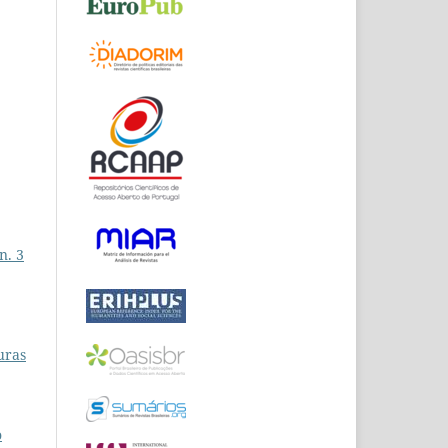
n. 3
turas
o