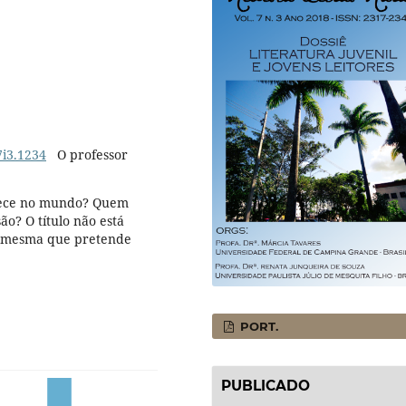
7i3.1234
O professor
ntece no mundo? Quem
ão? O título não está
a mesma que pretende
PORT.
PUBLICADO