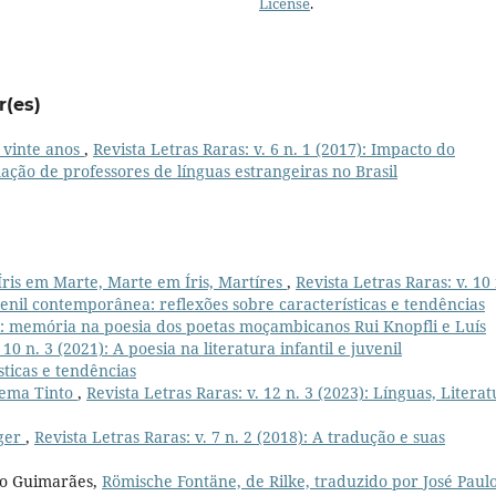
License
.
r(es)
 vinte anos
,
Revista Letras Raras: v. 6 n. 1 (2017): Impacto do
ção de professores de línguas estrangeiras no Brasil
Íris em Marte, Marte em Íris, Martíres
,
Revista Letras Raras: v. 10 
uvenil contemporânea: reflexões sobre características e tendências
i: memória na poesia dos poetas moçambicanos Rui Knopfli e Luís
 10 n. 3 (2021): A poesia na literatura infantil e juvenil
ticas e tendências
oema Tinto
,
Revista Letras Raras: v. 12 n. 3 (2023): Línguas, Litera
ger
,
Revista Letras Raras: v. 7 n. 2 (2018): A tradução e suas
ro Guimarães,
Römische Fontäne, de Rilke, traduzido por José Paul