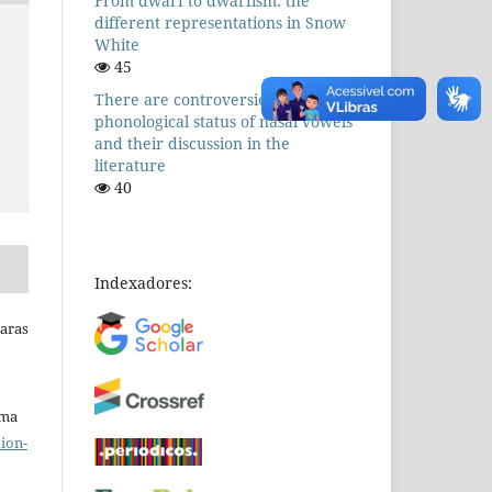
From dwarf to dwarfism: the
different representations in Snow
White
45
There are controversies! The
phonological status of nasal vowels
and their discussion in the
literature
40
Indexadores:
Raras
uma
ion-