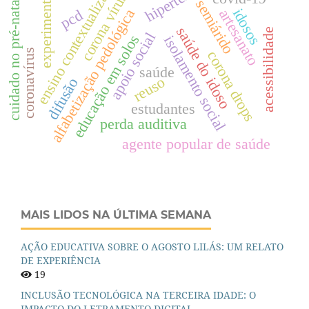
ensino contextualizado
experimentos
corona vírus
cuidado no pré-natal
semiárido
idosos
alfabetização pedológica
pcd
artesanato
saúde do idoso
acessibilidade
apoio social
educação em solos
isolamento social
coronavírus
corona drops
saúde
reuso
difusão
estudantes
perda auditiva
agente popular de saúde
MAIS LIDOS NA ÚLTIMA SEMANA
AÇÃO EDUCATIVA SOBRE O AGOSTO LILÁS: UM RELATO
DE EXPERIÊNCIA
19
INCLUSÃO TECNOLÓGICA NA TERCEIRA IDADE: O
IMPACTO DO LETRAMENTO DIGITAL