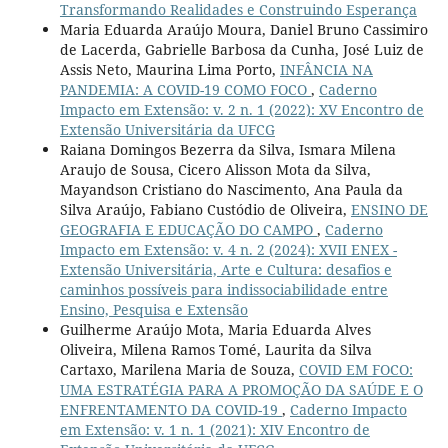
Transformando Realidades e Construindo Esperança
Maria Eduarda Araújo Moura, Daniel Bruno Cassimiro
de Lacerda, Gabrielle Barbosa da Cunha, José Luiz de
Assis Neto, Maurina Lima Porto,
INFÂNCIA NA
PANDEMIA: A COVID-19 COMO FOCO
,
Caderno
Impacto em Extensão: v. 2 n. 1 (2022): XV Encontro de
Extensão Universitária da UFCG
Raiana Domingos Bezerra da Silva, Ismara Milena
Araujo de Sousa, Cicero Alisson Mota da Silva,
Mayandson Cristiano do Nascimento, Ana Paula da
Silva Araújo, Fabiano Custódio de Oliveira,
ENSINO DE
GEOGRAFIA E EDUCAÇÃO DO CAMPO
,
Caderno
Impacto em Extensão: v. 4 n. 2 (2024): XVII ENEX -
Extensão Universitária, Arte e Cultura: desafios e
caminhos possíveis para indissociabilidade entre
Ensino, Pesquisa e Extensão
Guilherme Araújo Mota, Maria Eduarda Alves
Oliveira, Milena Ramos Tomé, Laurita da Silva
Cartaxo, Marilena Maria de Souza,
COVID EM FOCO:
UMA ESTRATÉGIA PARA A PROMOÇÃO DA SAÚDE E O
ENFRENTAMENTO DA COVID-19
,
Caderno Impacto
em Extensão: v. 1 n. 1 (2021): XIV Encontro de