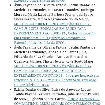
Extensão Universitária da UFCG
Ávila Tayanne de Oliveira Feitosa, Cecília Dantas de
Medeiros Fernandes, Gustavo Fernandes Queiroga
Moraes, Maria Izabelle Barbosa Fernandes, Pedro
Lucas Pereira, Flávia Negromonte Souto Maior,
MULTIPLICADORES DE INFORMAÇÃO DA UFCG –
CAMPUS CUITÉ: EDUCAÇÃO EM SAÚDE PARA
ENFRENTAMENTO AO COVID-19
,
Caderno Impacto
em Extensão: v. 2 n. 1 (2022): XV Encontro de
Extensão Universitária da UFCG
Ávila Tayanne de Oliveira Feitosa, Cecília Dantas de
Medeiros Fernandes, André Alan Santos Silva,
Eduarda da Silva Oliveira, Gustavo Fernandes
Queiroga Moraes, Flávia Negromonte Souto Maior,
MULTIPLICADORES DE INFORMAÇÃO DA UFCG –
CAMPUS CUITÉ: EDUCAÇÃO EM SAÚDE PARA
ENFRETAMENTO AO COVID-19
,
Caderno Impacto em
Extensão: v. 1 n. 1 (2021): XIV Encontro de Extensão
Universitária da UFCG
Eziane Dantas da Silva, Luiza de Azevedo Roque,
Tallita Rayane Ferreira Carvalho, Júlia Beatriz Pereira
de Souza, Egberto Santos Carmo,
CURTA, COMENTE E
COMPARTILHE: REDES SOCIAIS COMO FERRAMENTAS