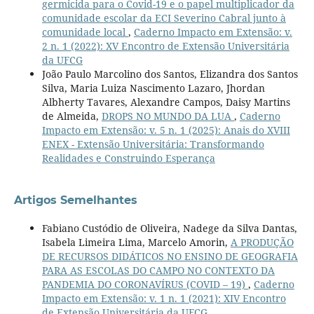
germicida para o Covid-19 e o papel multiplicador da
comunidade escolar da ECI Severino Cabral junto à
comunidade local
,
Caderno Impacto em Extensão: v.
2 n. 1 (2022): XV Encontro de Extensão Universitária
da UFCG
João Paulo Marcolino dos Santos, Elizandra dos Santos
Silva, Maria Luiza Nascimento Lazaro, Jhordan
Albherty Tavares, Alexandre Campos, Daisy Martins
de Almeida,
DROPS NO MUNDO DA LUA
,
Caderno
Impacto em Extensão: v. 5 n. 1 (2025): Anais do XVIII
ENEX - Extensão Universitária: Transformando
Realidades e Construindo Esperança
Artigos Semelhantes
Fabiano Custódio de Oliveira, Nadege da Silva Dantas,
Isabela Limeira Lima, Marcelo Amorin,
A PRODUÇÃO
DE RECURSOS DIDÁTICOS NO ENSINO DE GEOGRAFIA
PARA AS ESCOLAS DO CAMPO NO CONTEXTO DA
PANDEMIA DO CORONAVÍRUS (COVID – 19)
,
Caderno
Impacto em Extensão: v. 1 n. 1 (2021): XIV Encontro
de Extensão Universitária da UFCG