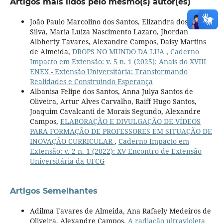
Artigos mais lidos pelo mesmo(s) autor(es)
João Paulo Marcolino dos Santos, Elizandra dos Santos
Silva, Maria Luiza Nascimento Lazaro, Jhordan
Albherty Tavares, Alexandre Campos, Daisy Martins
de Almeida,
DROPS NO MUNDO DA LUA
,
Caderno
Impacto em Extensão: v. 5 n. 1 (2025): Anais do XVIII
ENEX - Extensão Universitária: Transformando
Realidades e Construindo Esperança
Albanisa Felipe dos Santos, Anna Julya Santos de
Oliveira, Artur Alves Carvalho, Raiff Hugo Santos,
Joaquim Cavalcanti de Morais Segundo, Alexandre
Campos,
ELABORAÇÃO E DIVULGAÇÃO DE VÍDEOS
PARA FORMAÇÃO DE PROFESSORES EM SITUAÇÃO DE
INOVAÇÃO CURRICULAR
,
Caderno Impacto em
Extensão: v. 2 n. 1 (2022): XV Encontro de Extensão
Universitária da UFCG
Artigos Semelhantes
Adilma Tavares de Almeida, Ana Rafaely Medeiros de
Oliveira, Alexandre Campos,
A radiação ultravioleta