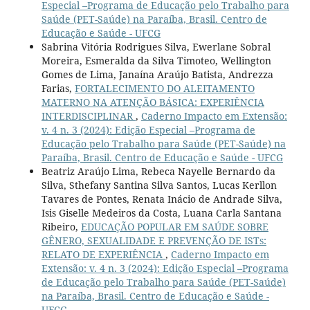
Especial –Programa de Educação pelo Trabalho para
Saúde (PET-Saúde) na Paraíba, Brasil. Centro de
Educação e Saúde - UFCG
Sabrina Vitória Rodrigues Silva, Ewerlane Sobral
Moreira, Esmeralda da Silva Timoteo, Wellington
Gomes de Lima, Janaína Araújo Batista, Andrezza
Farias,
FORTALECIMENTO DO ALEITAMENTO
MATERNO NA ATENÇÃO BÁSICA: EXPERIÊNCIA
INTERDISCIPLINAR
,
Caderno Impacto em Extensão:
v. 4 n. 3 (2024): Edição Especial –Programa de
Educação pelo Trabalho para Saúde (PET-Saúde) na
Paraíba, Brasil. Centro de Educação e Saúde - UFCG
Beatriz Araújo Lima, Rebeca Nayelle Bernardo da
Silva, Sthefany Santina Silva Santos, Lucas Kerllon
Tavares de Pontes, Renata Inácio de Andrade Silva,
Isis Giselle Medeiros da Costa, Luana Carla Santana
Ribeiro,
EDUCAÇÃO POPULAR EM SAÚDE SOBRE
GÊNERO, SEXUALIDADE E PREVENÇÃO DE ISTs:
RELATO DE EXPERIÊNCIA
,
Caderno Impacto em
Extensão: v. 4 n. 3 (2024): Edição Especial –Programa
de Educação pelo Trabalho para Saúde (PET-Saúde)
na Paraíba, Brasil. Centro de Educação e Saúde -
UFCG