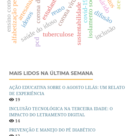
ensino contextualizado
alfabetização pedológica
semiárido
corona drops
isolamento social
estudantes
artesanato
corona vírus
covid-19
sustentabilidade
reuso
difusão
idosos
saúde do idoso
inclusão
tuberculose
pcd
MAIS LIDOS NA ÚLTIMA SEMANA
AÇÃO EDUCATIVA SOBRE O AGOSTO LILÁS: UM RELATO
DE EXPERIÊNCIA
19
INCLUSÃO TECNOLÓGICA NA TERCEIRA IDADE: O
IMPACTO DO LETRAMENTO DIGITAL
14
PREVENÇÃO E MANEJO DO PÉ DIABÉTICO
12