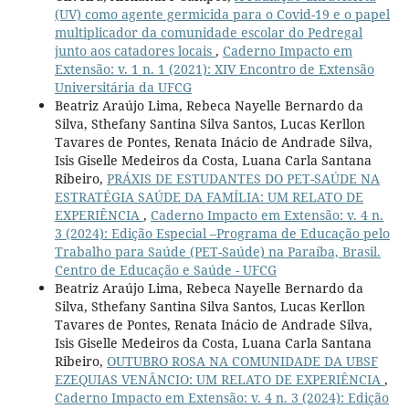
(UV) como agente germicida para o Covid-19 e o papel
multiplicador da comunidade escolar do Pedregal
junto aos catadores locais
,
Caderno Impacto em
Extensão: v. 1 n. 1 (2021): XIV Encontro de Extensão
Universitária da UFCG
Beatriz Araújo Lima, Rebeca Nayelle Bernardo da
Silva, Sthefany Santina Silva Santos, Lucas Kerllon
Tavares de Pontes, Renata Inácio de Andrade Silva,
Isis Giselle Medeiros da Costa, Luana Carla Santana
Ribeiro,
PRÁXIS DE ESTUDANTES DO PET-SAÚDE NA
ESTRATÉGIA SAÚDE DA FAMÍLIA: UM RELATO DE
EXPERIÊNCIA
,
Caderno Impacto em Extensão: v. 4 n.
3 (2024): Edição Especial –Programa de Educação pelo
Trabalho para Saúde (PET-Saúde) na Paraíba, Brasil.
Centro de Educação e Saúde - UFCG
Beatriz Araújo Lima, Rebeca Nayelle Bernardo da
Silva, Sthefany Santina Silva Santos, Lucas Kerllon
Tavares de Pontes, Renata Inácio de Andrade Silva,
Isis Giselle Medeiros da Costa, Luana Carla Santana
Ribeiro,
OUTUBRO ROSA NA COMUNIDADE DA UBSF
EZEQUIAS VENÂNCIO: UM RELATO DE EXPERIÊNCIA
,
Caderno Impacto em Extensão: v. 4 n. 3 (2024): Edição