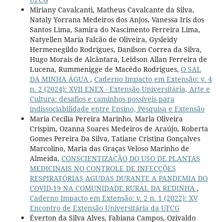
Miriany Cavalcanti, Matheus Cavalcante da Silva,
Nataly Yorrana Medeiros dos Anjos, Vanessa Iris dos
Santos Lima, Samira do Nascimento Ferreira Lima,
Natyellen Maria Falcão de Oliveira, Gysleidy
Hermenegildo Rodrigues, Danilson Correa da Silva,
Hugo Morais de Alcântara, Leidson Allan Ferreira de
Lucena, Rummenigge de Macêdo Rodrigues,
O SAL
DA MINHA ÁGUA
,
Caderno Impacto em Extensão: v. 4
n. 2 (2024): XVII ENEX - Extensão Universitária, Arte e
Cultura: desafios e caminhos possíveis para
indissociabilidade entre Ensino, Pesquisa e Extensão
Maria Cecília Pereira Marinho, Marla Oliveira
Crispim, Ozanna Soares Medeiros de Araújo, Roberta
Gomes Pereira Da Silva, Tatiane Cristina Gonçalves
Marcolino, Maria das Graças Veloso Marinho de
Almeida,
CONSCIENTIZAÇÃO DO USO DE PLANTAS
MEDICINAIS NO CONTROLE DE INFECÇÕES
RESPIRATÓRIAS AGUDAS DURANTE A PANDEMIA DO
COVID-19 NA COMUNIDADE RURAL DA REDINHA
,
Caderno Impacto em Extensão: v. 2 n. 1 (2022): XV
Encontro de Extensão Universitária da UFCG
Éverton da Silva Alves, Fabiana Campos, Ozivaldo