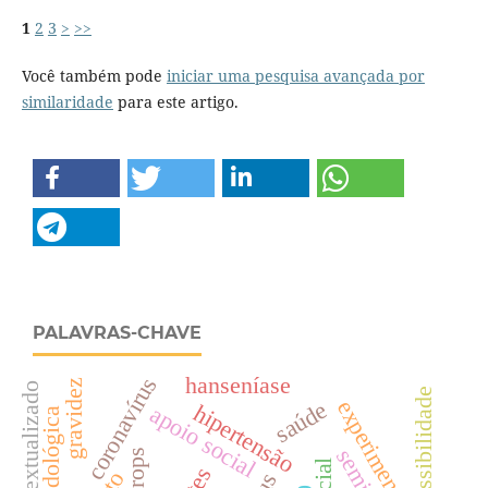
1
2
3
>
>>
Você também pode
iniciar uma pesquisa avançada por
similaridade
para este artigo.
PALAVRAS-CHAVE
hanseníase
coronavírus
gravidez
acessibilidade
experimentos
saúde
hipertensão
apoio social