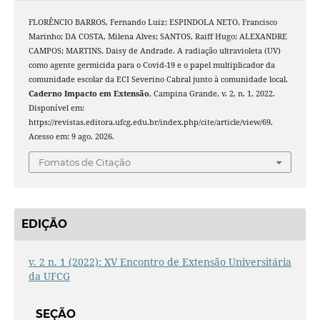
FLORÊNCIO BARROS, Fernando Luiz; ESPINDOLA NETO, Francisco
Marinho; DA COSTA, Milena Alves; SANTOS, Raiff Hugo; ALEXANDRE
CAMPOS; MARTINS, Daisy de Andrade. A radiação ultravioleta (UV)
como agente germicida para o Covid-19 e o papel multiplicador da
comunidade escolar da ECI Severino Cabral junto à comunidade local.
Caderno Impacto em Extensão
, Campina Grande, v. 2, n. 1, 2022.
Disponível em:
https://revistas.editora.ufcg.edu.br/index.php/cite/article/view/69.
Acesso em: 9 ago. 2026.
Fomatos de Citação
EDIÇÃO
v. 2 n. 1 (2022): XV Encontro de Extensão Universitária
da UFCG
SEÇÃO