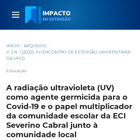
INÍCIO
/
ARQUIVOS
/
V. 2 N. 1 (2022): XV ENCONTRO DE EXTENSÃO UNIVERSITÁRIA
DA UFCG
/
Educação
A radiação ultravioleta (UV)
como agente germicida para o
Covid-19 e o papel multiplicador
da comunidade escolar da ECI
Severino Cabral junto à
comunidade local