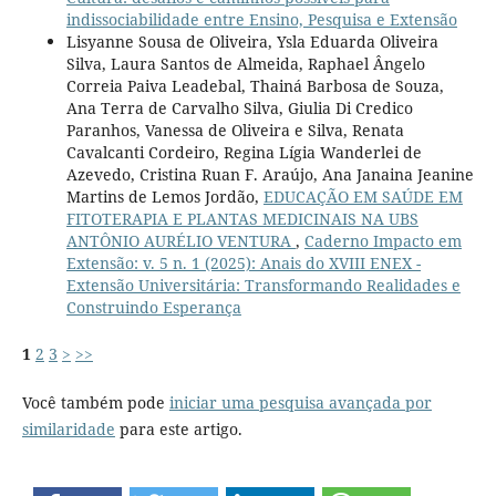
indissociabilidade entre Ensino, Pesquisa e Extensão
Lisyanne Sousa de Oliveira, Ysla Eduarda Oliveira
Silva, Laura Santos de Almeida, Raphael Ângelo
Correia Paiva Leadebal, Thainá Barbosa de Souza,
Ana Terra de Carvalho Silva, Giulia Di Credico
Paranhos, Vanessa de Oliveira e Silva, Renata
Cavalcanti Cordeiro, Regina Lígia Wanderlei de
Azevedo, Cristina Ruan F. Araújo, Ana Janaina Jeanine
Martins de Lemos Jordão,
EDUCAÇÃO EM SAÚDE EM
FITOTERAPIA E PLANTAS MEDICINAIS NA UBS
ANTÔNIO AURÉLIO VENTURA
,
Caderno Impacto em
Extensão: v. 5 n. 1 (2025): Anais do XVIII ENEX -
Extensão Universitária: Transformando Realidades e
Construindo Esperança
1
2
3
>
>>
Você também pode
iniciar uma pesquisa avançada por
similaridade
para este artigo.