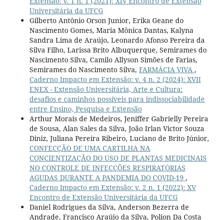
Extensão: v. 1 n. 1 (2021): XIV Encontro de Extensão
Universitária da UFCG
Gilberto Antônio Orson Junior, Erika Geane do
Nascimento Gomes, Maria Mônica Dantas, Kalyna
Sandra Lima de Araújo, Leonardo Afonso Pereira da
Silva Filho, Larissa Brito Albuquerque, Semirames do
Nascimento Silva, Camilo Allyson Simões de Farias,
Semirames do Nascimento Silva,
FARMÁCIA VIVA
,
Caderno Impacto em Extensão: v. 4 n. 2 (2024): XVII
ENEX - Extensão Universitária, Arte e Cultura:
desafios e caminhos possíveis para indissociabilidade
entre Ensino, Pesquisa e Extensão
Arthur Morais de Medeiros, Jeniffer Gabrielly Pereira
de Sousa, Alan Sales da Silva, João Irlan Victor Souza
Diniz, Juliana Pereira Ribeiro, Luciano de Brito Júnior,
CONFECÇÃO DE UMA CARTILHA NA
CONCIENTIZAÇÃO DO USO DE PLANTAS MEDICINAIS
NO CONTROLE DE INFECÇÕES RESPIRATÓRIAS
AGUDAS DURANTE A PANDEMIA DO COVID-19
,
Caderno Impacto em Extensão: v. 2 n. 1 (2022): XV
Encontro de Extensão Universitária da UFCG
Daniel Rodrigues da Silva, Anderson Bezerra de
Andrade, Francisco Araújo da Silva, Polion Da Costa