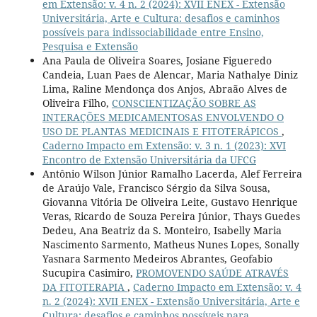
em Extensão: v. 4 n. 2 (2024): XVII ENEX - Extensão
Universitária, Arte e Cultura: desafios e caminhos
possíveis para indissociabilidade entre Ensino,
Pesquisa e Extensão
Ana Paula de Oliveira Soares, Josiane Figueredo
Candeia, Luan Paes de Alencar, Maria Nathalye Diniz
Lima, Raline Mendonça dos Anjos, Abraão Alves de
Oliveira Filho,
CONSCIENTIZAÇÃO SOBRE AS
INTERAÇÕES MEDICAMENTOSAS ENVOLVENDO O
USO DE PLANTAS MEDICINAIS E FITOTERÁPICOS
,
Caderno Impacto em Extensão: v. 3 n. 1 (2023): XVI
Encontro de Extensão Universitária da UFCG
Antônio Wilson Júnior Ramalho Lacerda, Alef Ferreira
de Araújo Vale, Francisco Sérgio da Silva Sousa,
Giovanna Vitória De Oliveira Leite, Gustavo Henrique
Veras, Ricardo de Souza Pereira Júnior, Thays Guedes
Dedeu, Ana Beatriz da S. Monteiro, Isabelly Maria
Nascimento Sarmento, Matheus Nunes Lopes, Sonally
Yasnara Sarmento Medeiros Abrantes, Geofabio
Sucupira Casimiro,
PROMOVENDO SAÚDE ATRAVÉS
DA FITOTERAPIA
,
Caderno Impacto em Extensão: v. 4
n. 2 (2024): XVII ENEX - Extensão Universitária, Arte e
Cultura: desafios e caminhos possíveis para