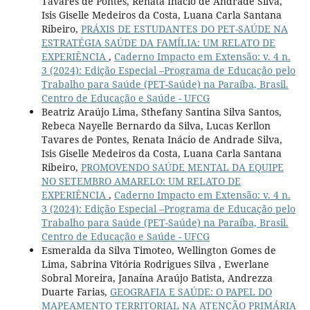
Tavares de Pontes, Renata Inácio de Andrade Silva,
Isis Giselle Medeiros da Costa, Luana Carla Santana
Ribeiro,
PRÁXIS DE ESTUDANTES DO PET-SAÚDE NA
ESTRATÉGIA SAÚDE DA FAMÍLIA: UM RELATO DE
EXPERIÊNCIA
,
Caderno Impacto em Extensão: v. 4 n.
3 (2024): Edição Especial –Programa de Educação pelo
Trabalho para Saúde (PET-Saúde) na Paraíba, Brasil.
Centro de Educação e Saúde - UFCG
Beatriz Araújo Lima, Sthefany Santina Silva Santos,
Rebeca Nayelle Bernardo da Silva, Lucas Kerllon
Tavares de Pontes, Renata Inácio de Andrade Silva,
Isis Giselle Medeiros da Costa, Luana Carla Santana
Ribeiro,
PROMOVENDO SAÚDE MENTAL DA EQUIPE
NO SETEMBRO AMARELO: UM RELATO DE
EXPERIÊNCIA
,
Caderno Impacto em Extensão: v. 4 n.
3 (2024): Edição Especial –Programa de Educação pelo
Trabalho para Saúde (PET-Saúde) na Paraíba, Brasil.
Centro de Educação e Saúde - UFCG
Esmeralda da Silva Timoteo, Wellington Gomes de
Lima, Sabrina Vitória Rodrigues Silva , Ewerlane
Sobral Moreira, Janaína Araújo Batista, Andrezza
Duarte Farias,
GEOGRAFIA E SAÚDE: O PAPEL DO
MAPEAMENTO TERRITORIAL NA ATENÇÃO PRIMÁRIA