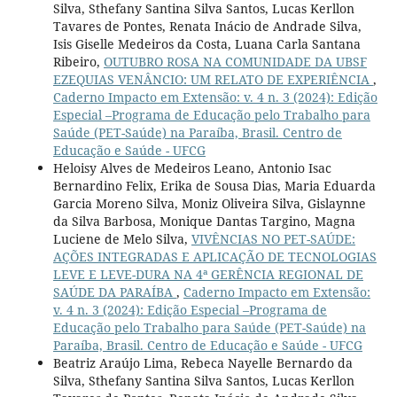
Silva, Sthefany Santina Silva Santos, Lucas Kerllon
Tavares de Pontes, Renata Inácio de Andrade Silva,
Isis Giselle Medeiros da Costa, Luana Carla Santana
Ribeiro,
OUTUBRO ROSA NA COMUNIDADE DA UBSF
EZEQUIAS VENÂNCIO: UM RELATO DE EXPERIÊNCIA
,
Caderno Impacto em Extensão: v. 4 n. 3 (2024): Edição
Especial –Programa de Educação pelo Trabalho para
Saúde (PET-Saúde) na Paraíba, Brasil. Centro de
Educação e Saúde - UFCG
Heloisy Alves de Medeiros Leano, Antonio Isac
Bernardino Felix, Erika de Sousa Dias, Maria Eduarda
Garcia Moreno Silva, Moniz Oliveira Silva, Gislaynne
da Silva Barbosa, Monique Dantas Targino, Magna
Luciene de Melo Silva,
VIVÊNCIAS NO PET-SAÚDE:
AÇÕES INTEGRADAS E APLICAÇÃO DE TECNOLOGIAS
LEVE E LEVE-DURA NA 4ª GERÊNCIA REGIONAL DE
SAÚDE DA PARAÍBA
,
Caderno Impacto em Extensão:
v. 4 n. 3 (2024): Edição Especial –Programa de
Educação pelo Trabalho para Saúde (PET-Saúde) na
Paraíba, Brasil. Centro de Educação e Saúde - UFCG
Beatriz Araújo Lima, Rebeca Nayelle Bernardo da
Silva, Sthefany Santina Silva Santos, Lucas Kerllon