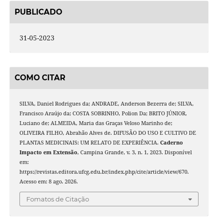
PUBLICADO
31-05-2023
COMO CITAR
SILVA, Daniel Rodrigues da; ANDRADE, Anderson Bezerra de; SILVA,
Francisco Araújo da; COSTA SOBRINHO, Polion Da; BRITO JÚNIOR,
Luciano de; ALMEIDA, Maria das Graças Veloso Marinho de;
OLIVEIRA FILHO, Abrahão Alves de. DIFUSÃO DO USO E CULTIVO DE
PLANTAS MEDICINAIS: UM RELATO DE EXPERIÊNCIA.
Caderno
Impacto em Extensão
, Campina Grande, v. 3, n. 1, 2023. Disponível
em:
https://revistas.editora.ufcg.edu.br/index.php/cite/article/view/670.
Acesso em: 8 ago. 2026.
Fomatos de Citação