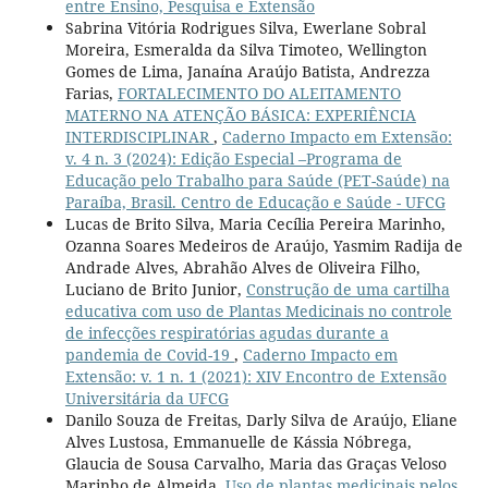
entre Ensino, Pesquisa e Extensão
Sabrina Vitória Rodrigues Silva, Ewerlane Sobral
Moreira, Esmeralda da Silva Timoteo, Wellington
Gomes de Lima, Janaína Araújo Batista, Andrezza
Farias,
FORTALECIMENTO DO ALEITAMENTO
MATERNO NA ATENÇÃO BÁSICA: EXPERIÊNCIA
INTERDISCIPLINAR
,
Caderno Impacto em Extensão:
v. 4 n. 3 (2024): Edição Especial –Programa de
Educação pelo Trabalho para Saúde (PET-Saúde) na
Paraíba, Brasil. Centro de Educação e Saúde - UFCG
Lucas de Brito Silva, Maria Cecília Pereira Marinho,
Ozanna Soares Medeiros de Araújo, Yasmim Radija de
Andrade Alves, Abrahão Alves de Oliveira Filho,
Luciano de Brito Junior,
Construção de uma cartilha
educativa com uso de Plantas Medicinais no controle
de infecções respiratórias agudas durante a
pandemia de Covid-19
,
Caderno Impacto em
Extensão: v. 1 n. 1 (2021): XIV Encontro de Extensão
Universitária da UFCG
Danilo Souza de Freitas, Darly Silva de Araújo, Eliane
Alves Lustosa, Emmanuelle de Kássia Nóbrega,
Glaucia de Sousa Carvalho, Maria das Graças Veloso
Marinho de Almeida,
Uso de plantas medicinais pelos