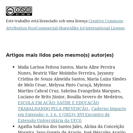
Este trabalho está licenciado sob uma licença
Creative Commons
Attribution-NonCommercial-ShareAlike 4.0 International License
.
Artigos mais lidos pelo mesmo(s) autor(es)
Maila Larissa Feitosa Santos, Maria Aline Pereira
Nunes, Beatriz Vilar Moisinho Ferreira, Jayanny
Cristina de Souza Almeida Santos, Maria Luiza Simões
de Melo César, Melyssa Pinto Curaçá, Mylenna
Martins Cabral Cruz, Sabrina Evangelista Marques,
Luciano de Brito Júnior, Rosália Severo de Medeiros,
ESCOLA EM AÇÃO: SAÚDE E EDUCAÇÃO
TRABALHANDO PELA PREVENÇÃO
,
Caderno Impacto
em Extensão: v. 3 n. 1 (2023): XVI Encontro de
Extensão Universitária da UFCG
Agatha Sabrina dos Santos Jales, Alcina da Conceição
Moreira, Iano Goveia de Araujo, José Hércules Araújo