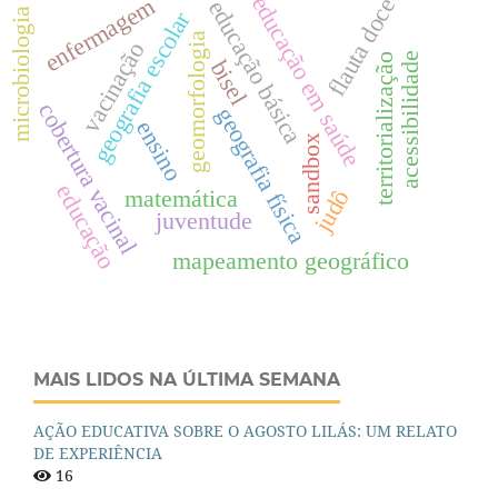
educação em saúde
enfermagem
flauta doce
educação básica
microbiologia
geografia escolar
geomorfologia
vacinação
acessibilidade
territorialização
bisel
cobertura vacinal
geografia física
ensino
sandbox
educação
matemática
judô
juventude
mapeamento geográfico
MAIS LIDOS NA ÚLTIMA SEMANA
AÇÃO EDUCATIVA SOBRE O AGOSTO LILÁS: UM RELATO
DE EXPERIÊNCIA
16