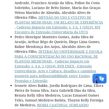
Andrade, Francisco Araújo da Silva, Polion Da Costa
Sobrinho, Luciano de Brito Júnior, Maria das Graças
Veloso Marinho de Almeida, Abrahão Alves de
Oliveira Filho,
DIFUSÃO DO USO E CULTIVO DE
PLANTAS MEDICINAIS: UM RELATO DE EXPERIÊNCIA
,
Caderno Impacto em Extensão: v. 3 n. 1 (2023): XVI
Encontro de Extensão Universitária da UFCG
Pedro Henrique Monteiro Gomes, Anita Silva de
Araújo, Arthur Rêgo de Queirós, Diego Lima Gomes,
Raline Mendonça dos Anjos, Abrahão Alves de
Oliveira Filho,
INTERAÇÃO UNIVERSIDADE E ESCOLA
PARA A CONSCIENTIZAÇÃO DO USO RACIONAL DE
PLANTAS MEDICINAIS
,
Caderno Impacto em
Extensão: v. 4 n. 2 (2024): XVII ENEX - Extensão
Universitária, Arte e Cultura: desafios e caminhos
possíveis para indissociabilidade entre Ensino,
Pesquisa e Extensão
Ivonete Alves Bakke, Joedla Rodrigues de Lima, Ellora
Pietra de Sousa Silva, Sara Gabrielli Dias da Silva,
Renata Kelly Silva Medeiros, Lucas Emanoel Gomes
Teles, Samuel Medeiros Batista, Thayná Kelly Formiga
de Medeiros,
BIOMA CAATINGA: SEMEANDO