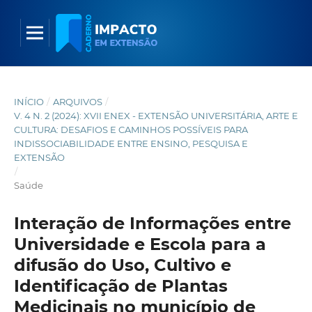
INÍCIO
/
ARQUIVOS
/
V. 4 N. 2 (2024): XVII ENEX - EXTENSÃO UNIVERSITÁRIA, ARTE E
CULTURA: DESAFIOS E CAMINHOS POSSÍVEIS PARA
INDISSOCIABILIDADE ENTRE ENSINO, PESQUISA E
EXTENSÃO
/
Saúde
Interação de Informações entre
Universidade e Escola para a
difusão do Uso, Cultivo e
Identificação de Plantas
Medicinais no município de