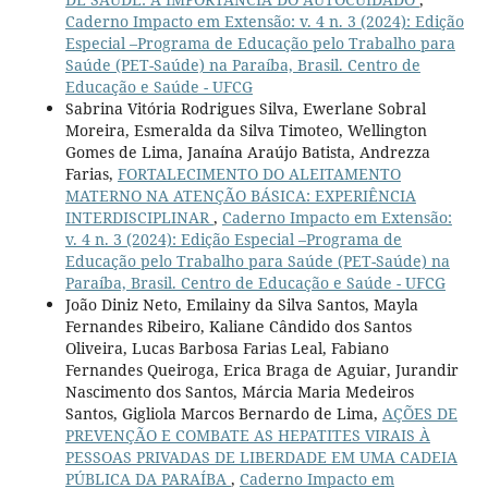
Caderno Impacto em Extensão: v. 4 n. 3 (2024): Edição
Especial –Programa de Educação pelo Trabalho para
Saúde (PET-Saúde) na Paraíba, Brasil. Centro de
Educação e Saúde - UFCG
Sabrina Vitória Rodrigues Silva, Ewerlane Sobral
Moreira, Esmeralda da Silva Timoteo, Wellington
Gomes de Lima, Janaína Araújo Batista, Andrezza
Farias,
FORTALECIMENTO DO ALEITAMENTO
MATERNO NA ATENÇÃO BÁSICA: EXPERIÊNCIA
INTERDISCIPLINAR
,
Caderno Impacto em Extensão:
v. 4 n. 3 (2024): Edição Especial –Programa de
Educação pelo Trabalho para Saúde (PET-Saúde) na
Paraíba, Brasil. Centro de Educação e Saúde - UFCG
João Diniz Neto, Emilainy da Silva Santos, Mayla
Fernandes Ribeiro, Kaliane Cândido dos Santos
Oliveira, Lucas Barbosa Farias Leal, Fabiano
Fernandes Queiroga, Erica Braga de Aguiar, Jurandir
Nascimento dos Santos, Márcia Maria Medeiros
Santos, Gigliola Marcos Bernardo de Lima,
AÇÕES DE
PREVENÇÃO E COMBATE AS HEPATITES VIRAIS À
PESSOAS PRIVADAS DE LIBERDADE EM UMA CADEIA
PÚBLICA DA PARAÍBA
,
Caderno Impacto em