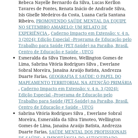
Rebeca Nayelle Bernardo da Silva, Lucas Kerllon
Tavares de Pontes, Renata Inácio de Andrade Silva,
Isis Giselle Medeiros da Costa, Luana Carla Santana
Ribeiro,
PROMOVENDO SAÚDE MENTAL DA EQUIPE
NO SETEMBRO AMARELO: UM RELATO DE
EXPERIÊNCIA
,
Caderno Impacto em Extensão: v. 4 n.
3 (2024): Edição Especial –Programa de Educação pelo
Trabalho para Saúde (PET-Saúde) na Paraíba, Brasil.
Centro de Educação e Saúde - UFCG
Esmeralda da Silva Timoteo, Wellington Gomes de
Lima, Sabrina Vitória Rodrigues Silva , Ewerlane
Sobral Moreira, Janaína Araújo Batista, Andrezza
Duarte Farias,
GEOGRAFIA E SAÚDE: O PAPEL DO
MAPEAMENTO TERRITORIAL NA ATENÇÃO PRIMÁRIA
,
Caderno Impacto em Extensão: v. 4 n. 3 (2024):
Edição Especial –Programa de Educação pelo
Trabalho para Saúde (PET-Saúde) na Paraíba, Brasil.
Centro de Educação e Saúde - UFCG
Sabrina Vitória Rodrigues Silva , Ewerlane Sobral
Moreira, Esmeralda da Silva Timoteo, Wellington
Gomes de Lima, Janaína Araújo Batista, Andrezza
Duarte Farias,
SAÚDE MENTAL DOS PROFISSIONAIS
DE SAÚDE: A IMPORTÂNCIA DO AUTOCUIDADO
,