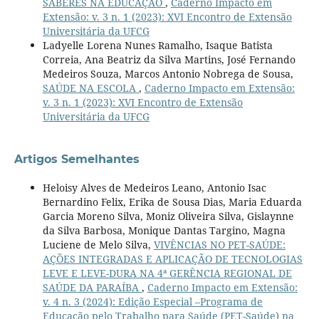
SABERES NA EDUCAÇÃO
,
Caderno Impacto em
Extensão: v. 3 n. 1 (2023): XVI Encontro de Extensão
Universitária da UFCG
Ladyelle Lorena Nunes Ramalho, Isaque Batista
Correia, Ana Beatriz da Silva Martins, José Fernando
Medeiros Souza, Marcos Antonio Nobrega de Sousa,
SAÚDE NA ESCOLA
,
Caderno Impacto em Extensão:
v. 3 n. 1 (2023): XVI Encontro de Extensão
Universitária da UFCG
Artigos Semelhantes
Heloisy Alves de Medeiros Leano, Antonio Isac
Bernardino Felix, Erika de Sousa Dias, Maria Eduarda
Garcia Moreno Silva, Moniz Oliveira Silva, Gislaynne
da Silva Barbosa, Monique Dantas Targino, Magna
Luciene de Melo Silva,
VIVÊNCIAS NO PET-SAÚDE:
AÇÕES INTEGRADAS E APLICAÇÃO DE TECNOLOGIAS
LEVE E LEVE-DURA NA 4ª GERÊNCIA REGIONAL DE
SAÚDE DA PARAÍBA
,
Caderno Impacto em Extensão:
v. 4 n. 3 (2024): Edição Especial –Programa de
Educação pelo Trabalho para Saúde (PET-Saúde) na