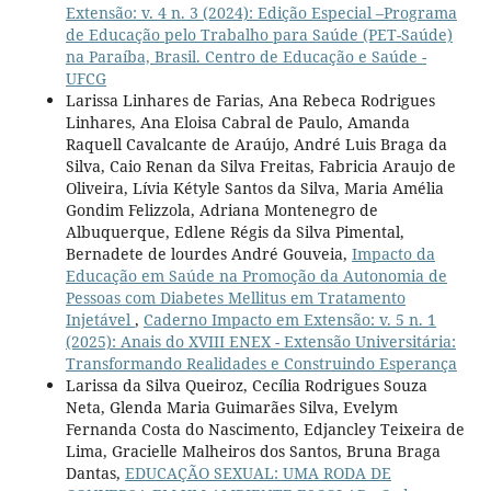
Extensão: v. 4 n. 3 (2024): Edição Especial –Programa
de Educação pelo Trabalho para Saúde (PET-Saúde)
na Paraíba, Brasil. Centro de Educação e Saúde -
UFCG
Larissa Linhares de Farias, Ana Rebeca Rodrigues
Linhares, Ana Eloisa Cabral de Paulo, Amanda
Raquell Cavalcante de Araújo, André Luis Braga da
Silva, Caio Renan da Silva Freitas, Fabricia Araujo de
Oliveira, Lívia Kétyle Santos da Silva, Maria Amélia
Gondim Felizzola, Adriana Montenegro de
Albuquerque, Edlene Régis da Silva Pimental,
Bernadete de lourdes André Gouveia,
Impacto da
Educação em Saúde na Promoção da Autonomia de
Pessoas com Diabetes Mellitus em Tratamento
Injetável
,
Caderno Impacto em Extensão: v. 5 n. 1
(2025): Anais do XVIII ENEX - Extensão Universitária:
Transformando Realidades e Construindo Esperança
Larissa da Silva Queiroz, Cecília Rodrigues Souza
Neta, Glenda Maria Guimarães Silva, Evelym
Fernanda Costa do Nascimento, Edjancley Teixeira de
Lima, Gracielle Malheiros dos Santos, Bruna Braga
Dantas,
EDUCAÇÃO SEXUAL: UMA RODA DE