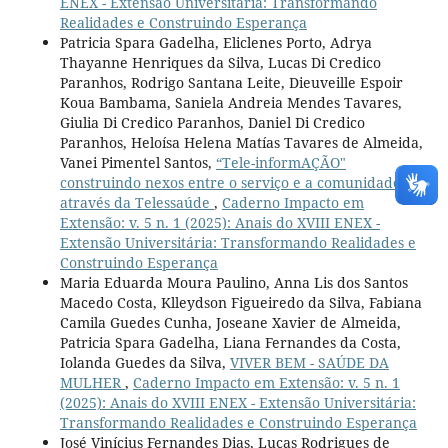
ENEX - Extensão Universitária: Transformando
Realidades e Construindo Esperança
Patricia Spara Gadelha, Eliclenes Porto, Adrya
Thayanne Henriques da Silva, Lucas Di Credico
Paranhos, Rodrigo Santana Leite, Dieuveille Espoir
Koua Bambama, Saniela Andreia Mendes Tavares,
Giulia Di Credico Paranhos, Daniel Di Credico
Paranhos, Heloísa Helena Matías Tavares de Almeida,
Vanei Pimentel Santos,
“Tele-informAÇÃO"
construindo nexos entre o serviço e a comunidade
através da Telessaúde
,
Caderno Impacto em
Extensão: v. 5 n. 1 (2025): Anais do XVIII ENEX -
Extensão Universitária: Transformando Realidades e
Construindo Esperança
Maria Eduarda Moura Paulino, Anna Lis dos Santos
Macedo Costa, Klleydson Figueiredo da Silva, Fabiana
Camila Guedes Cunha, Joseane Xavier de Almeida,
Patricia Spara Gadelha, Liana Fernandes da Costa,
Iolanda Guedes da Silva,
VIVER BEM - SAÚDE DA
MULHER
,
Caderno Impacto em Extensão: v. 5 n. 1
(2025): Anais do XVIII ENEX - Extensão Universitária:
Transformando Realidades e Construindo Esperança
José Vinícius Fernandes Dias, Lucas Rodrigues de