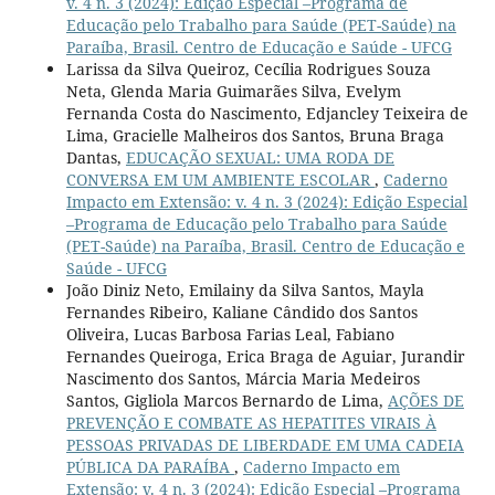
v. 4 n. 3 (2024): Edição Especial –Programa de
Educação pelo Trabalho para Saúde (PET-Saúde) na
Paraíba, Brasil. Centro de Educação e Saúde - UFCG
Larissa da Silva Queiroz, Cecília Rodrigues Souza
Neta, Glenda Maria Guimarães Silva, Evelym
Fernanda Costa do Nascimento, Edjancley Teixeira de
Lima, Gracielle Malheiros dos Santos, Bruna Braga
Dantas,
EDUCAÇÃO SEXUAL: UMA RODA DE
CONVERSA EM UM AMBIENTE ESCOLAR
,
Caderno
Impacto em Extensão: v. 4 n. 3 (2024): Edição Especial
–Programa de Educação pelo Trabalho para Saúde
(PET-Saúde) na Paraíba, Brasil. Centro de Educação e
Saúde - UFCG
João Diniz Neto, Emilainy da Silva Santos, Mayla
Fernandes Ribeiro, Kaliane Cândido dos Santos
Oliveira, Lucas Barbosa Farias Leal, Fabiano
Fernandes Queiroga, Erica Braga de Aguiar, Jurandir
Nascimento dos Santos, Márcia Maria Medeiros
Santos, Gigliola Marcos Bernardo de Lima,
AÇÕES DE
PREVENÇÃO E COMBATE AS HEPATITES VIRAIS À
PESSOAS PRIVADAS DE LIBERDADE EM UMA CADEIA
PÚBLICA DA PARAÍBA
,
Caderno Impacto em
Extensão: v. 4 n. 3 (2024): Edição Especial –Programa