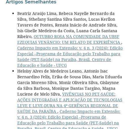
Artigos Semelhantes
Beatriz Araújo Lima, Rebeca Nayelle Bernardo da
Silva, Sthefany Santina Silva Santos, Lucas Kerllon
Tavares de Pontes, Renata Inácio de Andrade Silva,
Isis Giselle Medeiros da Costa, Luana Carla Santana
Ribeiro,
OUTUBRO ROSA NA COMUNIDADE DA UBSF
EZEQUIAS VENÂNCIO: UM RELATO DE EXPERIÊNCIA
,
Caderno Impacto em Extensão: v. 4 n. 3 (2024): Edição
Especial –Programa de Educação pelo Trabalho para
Saúde (PET-Saúde) na Paraíba, Brasil. Centro de
Educação e Saúde - UFCG
Heloisy Alves de Medeiros Leano, Antonio Isac
Bernardino Felix, Erika de Sousa Dias, Maria Eduarda
Garcia Moreno Silva, Moniz Oliveira Silva, Gislaynne
da Silva Barbosa, Monique Dantas Targino, Magna
Luciene de Melo Silva,
VIVÊNCIAS NO PET-SAÚDE:
AÇÕES INTEGRADAS E APLICAÇÃO DE TECNOLOGIAS
LEVE E LEVE-DURA NA 4ª GERÊNCIA REGIONAL DE
SAÚDE DA PARAÍBA
,
Caderno Impacto em Extensão:
v. 4 n. 3 (2024): Edição Especial –Programa de
Educação pelo Trabalho para Saúde (PET-Saúde) na
Paraíba, Brasil. Centro de Educação e Saúde - UFCG