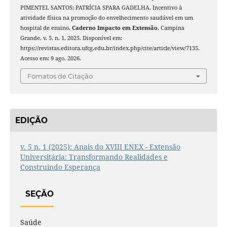
PIMENTEL SANTOS; PATRÍCIA SPARA GADELHA. Incentivo à
atividade física na promoção do envelhecimento saudável em um
hospital de ensino.
Caderno Impacto em Extensão
, Campina
Grande, v. 5, n. 1, 2025. Disponível em:
https://revistas.editora.ufcg.edu.br/index.php/cite/article/view/7135.
Acesso em: 9 ago. 2026.
Fomatos de Citação
EDIÇÃO
v. 5 n. 1 (2025): Anais do XVIII ENEX - Extensão
Universitária: Transformando Realidades e
Construindo Esperança
SEÇÃO
Saúde