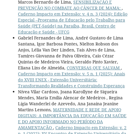
Marcos Bernardo de Lima,
SENSIBILIZAÇÃO E
PREVENÇÃO NO COMBATE AO CÂNCER DE MAMA:
,
Caderno Impacto em Extensão: v. 4 n. 3 (2024): Edição
Especial –Programa de Educação pelo Trabalho para
Saúde (PET-Saúde) na Paraíba, Brasil. Centro de
Educação e Saúde - UFCG
Gabriel Fernandes de Lima, André Gustavo de Lima
Santana, Igor Barbosa Pontes, Nielton Robson dos
Anjos, Lélia Van Der Linden, Taís Alves de Lima,
Tamires Giovanna de Paiva Oliveira, Caio Cézar
Quintas de Medeiros Vieira, Geraldo Pinto Xavier,
Eliana Lins de Almeida,
CONVERSAS QUE SALVAM
,
Caderno Impacto em Extensão: v. 5 n. 1 (2025): Anais
do XVIII ENEX - Extensão Universitária:
Transformando Realidades e Construindo Esperança
Nívea Vilar Cardoso, Joana Karollyne de Siqueira
Mendes, Maria Emília Alencar de Medeiros , Regina
Lígia Wanderlei de Azevedo, Ana Janaína Jeanine
Martins Lemons,
MATERNIDADE E REDE DE APOIO
DIGITAIS: A IMPORTÂNCIA DA EDUCAÇÃO EM SAÚDE
E DO APOIO INFORMADO NO PERÍODO DA
AMAMENTAÇÃO
,
Caderno Impacto em Extensão: v. 2
n. 1 (2022): XV Encontro de Extensão Universitária da