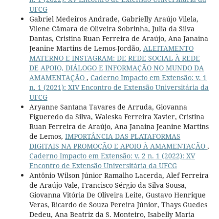
UFCG
Gabriel Medeiros Andrade, Gabrielly Araújo Vilela,
Vilene Câmara de Oliveira Sobrinha, Julia da Silva
Dantas, Cristina Ruan Ferreira de Araújo, Ana Janaina
Jeanine Martins de Lemos-Jordão,
ALEITAMENTO
MATERNO E INSTAGRAM: DE REDE SOCIAL À REDE
DE APOIO, DIÁLOGO E INFORMAÇÃO NO MUNDO DA
AMAMENTAÇÃO
,
Caderno Impacto em Extensão: v. 1
n. 1 (2021): XIV Encontro de Extensão Universitária da
UFCG
Aryanne Santana Tavares de Arruda, Giovanna
Figueredo da Silva, Waleska Ferreira Xavier, Cristina
Ruan Ferreira de Araújo, Ana Janaina Jeanine Martins
de Lemos,
IMPORTÂNCIA DAS PLATAFORMAS
DIGITAIS NA PROMOÇÃO E APOIO À AMAMENTAÇÃO
,
Caderno Impacto em Extensão: v. 2 n. 1 (2022): XV
Encontro de Extensão Universitária da UFCG
Antônio Wilson Júnior Ramalho Lacerda, Alef Ferreira
de Araújo Vale, Francisco Sérgio da Silva Sousa,
Giovanna Vitória De Oliveira Leite, Gustavo Henrique
Veras, Ricardo de Souza Pereira Júnior, Thays Guedes
Dedeu, Ana Beatriz da S. Monteiro, Isabelly Maria