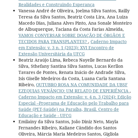
Realidades e Construindo Esperança
Vanessa André de Oliveira, Joelma Silva Santos, Railly
Teresa da Silva Santos, Beatriz Costa Lira, Ana Luiza
Macedo Dias, Juliana Alves Pinto, Ana Sonale Monteiro
de Albuquerque, Taciana da Costa Farias Almeida,
VAMOS CONVERSAR SOBRE DOAÇÃO DE ÓRGÃOS E
TECIDOS PARA TRANSPLANTES?
,
Caderno Impacto
em Extensão: v. 3 n. 1 (2023): XVI Encontro de
Extensão Universitária da UFCG
Beatriz Araújo Lima, Rebeca Nayelle Bernardo da
Silva, Sthefany Santina Silva Santos, Lucas Kerllon
Tavares de Pontes, Renata Inácio de Andrade Silva,
Isis Giselle Medeiros da Costa, Luana Carla Santana
Ribeiro,
OUTUBRO ROSA NA COMUNIDADE DA UBSF
EZEQUIAS VENÂNCIO: UM RELATO DE EXPERIÊNCIA
,
Caderno Impacto em Extensão: v. 4 n. 3 (2024): Edição
Especial –Programa de Educação pelo Trabalho para
Saúde (PET-Saúde) na Paraíba, Brasil. Centro de
Educação e Saúde - UFCG
Emilainy da Silva Santos, João Diniz Neto, Mayla
Fernandes Ribeiro, Kaliane Cândido dos Santos
Oliveira, Márcia Maria Medeiros Santos, Gigliola