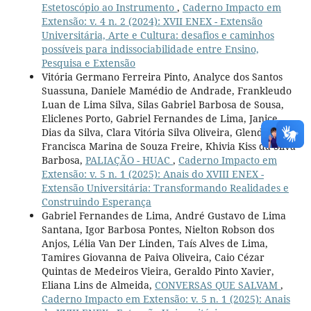
Estetoscópio ao Instrumento
,
Caderno Impacto em
Extensão: v. 4 n. 2 (2024): XVII ENEX - Extensão
Universitária, Arte e Cultura: desafios e caminhos
possíveis para indissociabilidade entre Ensino,
Pesquisa e Extensão
Vitória Germano Ferreira Pinto, Analyce dos Santos
Suassuna, Daniele Mamédio de Andrade, Frankleudo
Luan de Lima Silva, Silas Gabriel Barbosa de Sousa,
Eliclenes Porto, Gabriel Fernandes de Lima, Janice
Dias da Silva, Clara Vitória Silva Oliveira, Glenda Agra,
Francisca Marina de Souza Freire, Khivia Kiss da Silva
Barbosa,
PALIAÇÃO - HUAC
,
Caderno Impacto em
Extensão: v. 5 n. 1 (2025): Anais do XVIII ENEX -
Extensão Universitária: Transformando Realidades e
Construindo Esperança
Gabriel Fernandes de Lima, André Gustavo de Lima
Santana, Igor Barbosa Pontes, Nielton Robson dos
Anjos, Lélia Van Der Linden, Taís Alves de Lima,
Tamires Giovanna de Paiva Oliveira, Caio Cézar
Quintas de Medeiros Vieira, Geraldo Pinto Xavier,
Eliana Lins de Almeida,
CONVERSAS QUE SALVAM
,
Caderno Impacto em Extensão: v. 5 n. 1 (2025): Anais