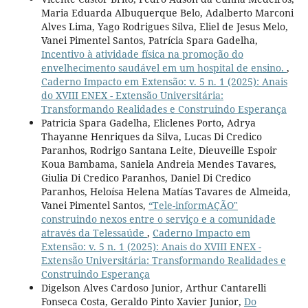
Maria Eduarda Albuquerque Belo, Adalberto Marconi
Alves Lima, Yago Rodrigues Silva, Eliel de Jesus Melo,
Vanei Pimentel Santos, Patrícia Spara Gadelha,
Incentivo à atividade física na promoção do
envelhecimento saudável em um hospital de ensino.
,
Caderno Impacto em Extensão: v. 5 n. 1 (2025): Anais
do XVIII ENEX - Extensão Universitária:
Transformando Realidades e Construindo Esperança
Patricia Spara Gadelha, Eliclenes Porto, Adrya
Thayanne Henriques da Silva, Lucas Di Credico
Paranhos, Rodrigo Santana Leite, Dieuveille Espoir
Koua Bambama, Saniela Andreia Mendes Tavares,
Giulia Di Credico Paranhos, Daniel Di Credico
Paranhos, Heloísa Helena Matías Tavares de Almeida,
Vanei Pimentel Santos,
“Tele-informAÇÃO"
construindo nexos entre o serviço e a comunidade
através da Telessaúde
,
Caderno Impacto em
Extensão: v. 5 n. 1 (2025): Anais do XVIII ENEX -
Extensão Universitária: Transformando Realidades e
Construindo Esperança
Digelson Alves Cardoso Junior, Arthur Cantarelli
Fonseca Costa, Geraldo Pinto Xavier Junior,
Do