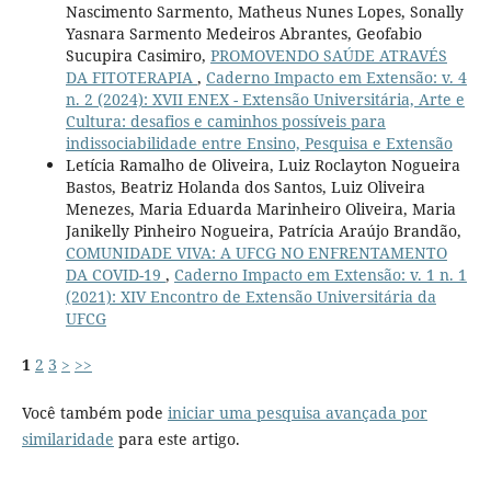
Nascimento Sarmento, Matheus Nunes Lopes, Sonally
Yasnara Sarmento Medeiros Abrantes, Geofabio
Sucupira Casimiro,
PROMOVENDO SAÚDE ATRAVÉS
DA FITOTERAPIA
,
Caderno Impacto em Extensão: v. 4
n. 2 (2024): XVII ENEX - Extensão Universitária, Arte e
Cultura: desafios e caminhos possíveis para
indissociabilidade entre Ensino, Pesquisa e Extensão
Letícia Ramalho de Oliveira, Luiz Roclayton Nogueira
Bastos, Beatriz Holanda dos Santos, Luiz Oliveira
Menezes, Maria Eduarda Marinheiro Oliveira, Maria
Janikelly Pinheiro Nogueira, Patrícia Araújo Brandão,
COMUNIDADE VIVA: A UFCG NO ENFRENTAMENTO
DA COVID-19
,
Caderno Impacto em Extensão: v. 1 n. 1
(2021): XIV Encontro de Extensão Universitária da
UFCG
1
2
3
>
>>
Você também pode
iniciar uma pesquisa avançada por
similaridade
para este artigo.