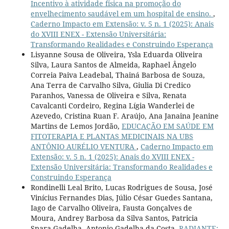
Incentivo à atividade física na promoção do
envelhecimento saudável em um hospital de ensino.
,
Caderno Impacto em Extensão: v. 5 n. 1 (2025): Anais
do XVIII ENEX - Extensão Universitária:
Transformando Realidades e Construindo Esperança
Lisyanne Sousa de Oliveira, Ysla Eduarda Oliveira
Silva, Laura Santos de Almeida, Raphael Ângelo
Correia Paiva Leadebal, Thainá Barbosa de Souza,
Ana Terra de Carvalho Silva, Giulia Di Credico
Paranhos, Vanessa de Oliveira e Silva, Renata
Cavalcanti Cordeiro, Regina Lígia Wanderlei de
Azevedo, Cristina Ruan F. Araújo, Ana Janaina Jeanine
Martins de Lemos Jordão,
EDUCAÇÃO EM SAÚDE EM
FITOTERAPIA E PLANTAS MEDICINAIS NA UBS
ANTÔNIO AURÉLIO VENTURA
,
Caderno Impacto em
Extensão: v. 5 n. 1 (2025): Anais do XVIII ENEX -
Extensão Universitária: Transformando Realidades e
Construindo Esperança
Rondinelli Leal Brito, Lucas Rodrigues de Sousa, José
Vinícius Fernandes Dias, Júlio César Guedes Santana,
Iago de Carvalho Oliveira, Fausta Gonçalves de
Moura, Andrey Barbosa da Silva Santos, Patricia
Spara Gadelha, Antonio Gadelha da Costa,
RADIANTE: