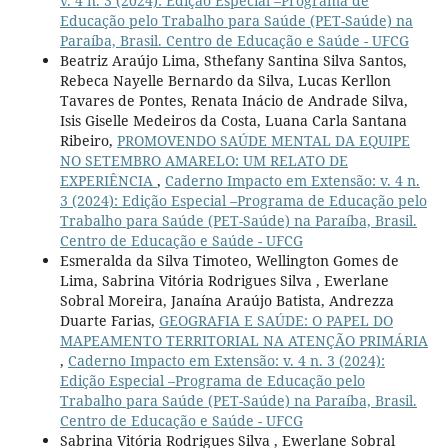
v. 4 n. 3 (2024): Edição Especial –Programa de
Educação pelo Trabalho para Saúde (PET-Saúde) na
Paraíba, Brasil. Centro de Educação e Saúde - UFCG
Beatriz Araújo Lima, Sthefany Santina Silva Santos,
Rebeca Nayelle Bernardo da Silva, Lucas Kerllon
Tavares de Pontes, Renata Inácio de Andrade Silva,
Isis Giselle Medeiros da Costa, Luana Carla Santana
Ribeiro,
PROMOVENDO SAÚDE MENTAL DA EQUIPE
NO SETEMBRO AMARELO: UM RELATO DE
EXPERIÊNCIA
,
Caderno Impacto em Extensão: v. 4 n.
3 (2024): Edição Especial –Programa de Educação pelo
Trabalho para Saúde (PET-Saúde) na Paraíba, Brasil.
Centro de Educação e Saúde - UFCG
Esmeralda da Silva Timoteo, Wellington Gomes de
Lima, Sabrina Vitória Rodrigues Silva , Ewerlane
Sobral Moreira, Janaína Araújo Batista, Andrezza
Duarte Farias,
GEOGRAFIA E SAÚDE: O PAPEL DO
MAPEAMENTO TERRITORIAL NA ATENÇÃO PRIMÁRIA
,
Caderno Impacto em Extensão: v. 4 n. 3 (2024):
Edição Especial –Programa de Educação pelo
Trabalho para Saúde (PET-Saúde) na Paraíba, Brasil.
Centro de Educação e Saúde - UFCG
Sabrina Vitória Rodrigues Silva , Ewerlane Sobral