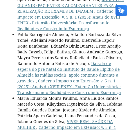
GUIANDO PACIENTES E ACOMPANHANTES PARA A
REALIZAÇÃO DE EXAMES DE IMAGEM
,
Caderno
Impacto em Extensão: v. 5 n. 1 (2025): Anais do XVIII
ENEX - Extensão Universitária: Transformando
Realidades e Construindo Esperança
Pablo Rodrigo de Almeida, Adailton Barboza da Silva
Tomé, Adeliani Macedo Paulino, Dieuveille Espoir
Koua Bambama, Eduardo Diniz Duarte, Ester Araújo
Bady Casseb, Felipe Batista, Glauco Andrade Gonzaga,
Mayra Pereira dos Santos, Rafaella de Farias Oliveira,
Raimundo Antonio Batista de Araujo,
Da sala de
espera do pré-natal do Instituto de Saúde Elpídio de
Almeida às mídias sociais: apoio contínuo durante a
gravidez
,
Caderno Impacto em Extensão: v. 5 n. 1
(2025): Anais do XVIII ENEX - Extensão Universitária:
Transformando Realidades e Construindo Esperança
Maria Eduarda Moura Paulino, Anna Lis dos Santos
Macedo Costa, Klleydson Figueiredo da Silva, Fabiana
Camila Guedes Cunha, Joseane Xavier de Almeida,
Patricia Spara Gadelha, Liana Fernandes da Costa,
Iolanda Guedes da Silva,
VIVER BEM - SAÚDE DA
MULHER
,
Caderno Impacto em Extensão: v. 5 n. 1