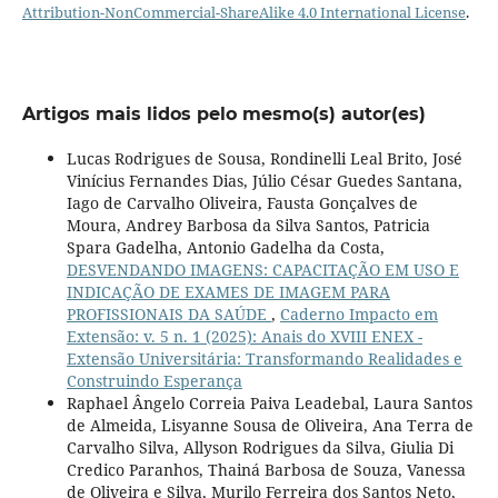
Attribution-NonCommercial-ShareAlike 4.0 International License
.
Artigos mais lidos pelo mesmo(s) autor(es)
Lucas Rodrigues de Sousa, Rondinelli Leal Brito, José
Vinícius Fernandes Dias, Júlio César Guedes Santana,
Iago de Carvalho Oliveira, Fausta Gonçalves de
Moura, Andrey Barbosa da Silva Santos, Patricia
Spara Gadelha, Antonio Gadelha da Costa,
DESVENDANDO IMAGENS: CAPACITAÇÃO EM USO E
INDICAÇÃO DE EXAMES DE IMAGEM PARA
PROFISSIONAIS DA SAÚDE
,
Caderno Impacto em
Extensão: v. 5 n. 1 (2025): Anais do XVIII ENEX -
Extensão Universitária: Transformando Realidades e
Construindo Esperança
Raphael Ângelo Correia Paiva Leadebal, Laura Santos
de Almeida, Lisyanne Sousa de Oliveira, Ana Terra de
Carvalho Silva, Allyson Rodrigues da Silva, Giulia Di
Credico Paranhos, Thainá Barbosa de Souza, Vanessa
de Oliveira e Silva, Murilo Ferreira dos Santos Neto,