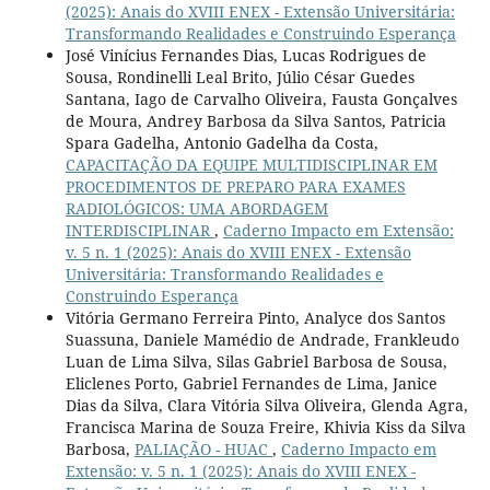
(2025): Anais do XVIII ENEX - Extensão Universitária:
Transformando Realidades e Construindo Esperança
José Vinícius Fernandes Dias, Lucas Rodrigues de
Sousa, Rondinelli Leal Brito, Júlio César Guedes
Santana, Iago de Carvalho Oliveira, Fausta Gonçalves
de Moura, Andrey Barbosa da Silva Santos, Patricia
Spara Gadelha, Antonio Gadelha da Costa,
CAPACITAÇÃO DA EQUIPE MULTIDISCIPLINAR EM
PROCEDIMENTOS DE PREPARO PARA EXAMES
RADIOLÓGICOS: UMA ABORDAGEM
INTERDISCIPLINAR
,
Caderno Impacto em Extensão:
v. 5 n. 1 (2025): Anais do XVIII ENEX - Extensão
Universitária: Transformando Realidades e
Construindo Esperança
Vitória Germano Ferreira Pinto, Analyce dos Santos
Suassuna, Daniele Mamédio de Andrade, Frankleudo
Luan de Lima Silva, Silas Gabriel Barbosa de Sousa,
Eliclenes Porto, Gabriel Fernandes de Lima, Janice
Dias da Silva, Clara Vitória Silva Oliveira, Glenda Agra,
Francisca Marina de Souza Freire, Khivia Kiss da Silva
Barbosa,
PALIAÇÃO - HUAC
,
Caderno Impacto em
Extensão: v. 5 n. 1 (2025): Anais do XVIII ENEX -