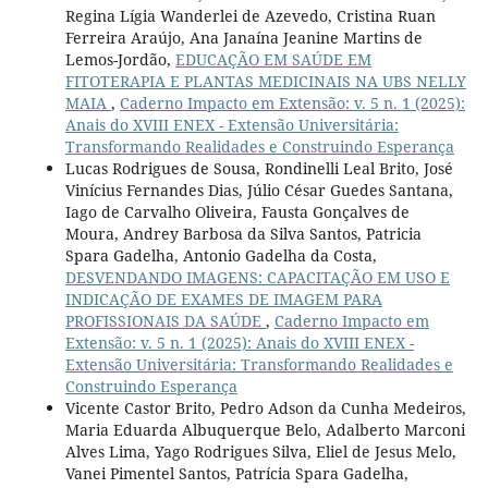
Regina Lígia Wanderlei de Azevedo, Cristina Ruan
Ferreira Araújo, Ana Janaína Jeanine Martins de
Lemos-Jordão,
EDUCAÇÃO EM SAÚDE EM
FITOTERAPIA E PLANTAS MEDICINAIS NA UBS NELLY
MAIA
,
Caderno Impacto em Extensão: v. 5 n. 1 (2025):
Anais do XVIII ENEX - Extensão Universitária:
Transformando Realidades e Construindo Esperança
Lucas Rodrigues de Sousa, Rondinelli Leal Brito, José
Vinícius Fernandes Dias, Júlio César Guedes Santana,
Iago de Carvalho Oliveira, Fausta Gonçalves de
Moura, Andrey Barbosa da Silva Santos, Patricia
Spara Gadelha, Antonio Gadelha da Costa,
DESVENDANDO IMAGENS: CAPACITAÇÃO EM USO E
INDICAÇÃO DE EXAMES DE IMAGEM PARA
PROFISSIONAIS DA SAÚDE
,
Caderno Impacto em
Extensão: v. 5 n. 1 (2025): Anais do XVIII ENEX -
Extensão Universitária: Transformando Realidades e
Construindo Esperança
Vicente Castor Brito, Pedro Adson da Cunha Medeiros,
Maria Eduarda Albuquerque Belo, Adalberto Marconi
Alves Lima, Yago Rodrigues Silva, Eliel de Jesus Melo,
Vanei Pimentel Santos, Patrícia Spara Gadelha,