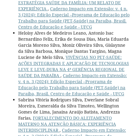
ESTRATÉGIA SAÚDE DA FAMÍLIA: UM RELATO DE
EXPERIÊNCIA
,
Caderno Impacto em Extensão: v. 4 n.
3 (2024): Edição Especial –Programa de Educação pelo
Trabalho para Saúde (PET-Saúde) na Paraíba, Brasil.
Centro de Educação e Saúde - UFCG
Heloisy Alves de Medeiros Leano, Antonio Isac
Bernardino Felix, Erika de Sousa Dias, Maria Eduarda
Garcia Moreno Silva, Moniz Oliveira Silva, Gislaynne
da Silva Barbosa, Monique Dantas Targino, Magna
Luciene de Melo Silva,
VIVÊNCIAS NO PET-SAÚDE:
AÇÕES INTEGRADAS E APLICAÇÃO DE TECNOLOGIAS
LEVE E LEVE-DURA NA 4ª GERÊNCIA REGIONAL DE
SAÚDE DA PARAÍBA
,
Caderno Impacto em Extensão:
v. 4 n. 3 (2024): Edição Especial –Programa de
Educação pelo Trabalho para Saúde (PET-Saúde) na
Paraíba, Brasil. Centro de Educação e Saúde - UFCG
Sabrina Vitória Rodrigues Silva, Ewerlane Sobral
Moreira, Esmeralda da Silva Timoteo, Wellington
Gomes de Lima, Janaína Araújo Batista, Andrezza
Farias,
FORTALECIMENTO DO ALEITAMENTO
MATERNO NA ATENÇÃO BÁSICA: EXPERIÊNCIA
INTERDISCIPLINAR
,
Caderno Impacto em Extensão: