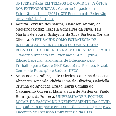
UNIVERSITÁRIA EM TEMPOS DE COVID-19 - A ÓTICA
DOS EXTENSIONISTAS
,
Caderno Impacto em
Extensão: v. 1 n. 1 (2021): XIV Encontro de Extensão
Universitária da UFCG
Adrizia Ferreira dos Santos, Alandson Antôny de
Medeiros Costa2, Isabela Gonçalves da Silva, Taís
Martins de Sousa, Gislaynne da Silva Barbosa, Yonara
Oliveira,
O PET-SAÚDE COMO ESTRATÉGIA DE
INTEGRAÇÃO ENSINO-SERVIÇO-COMUNIDADE:
RELATO DE EXPERIÊNCIA NA IV GERÊNCIA DE SAÚDE
,
Caderno Impacto em Extensão: v. 4 n. 3 (2024):
Edição Especial –Programa de Educação pelo
Trabalho para Saúde (PET-Saúde) na Paraíba, Brasil.
Centro de Educação e Saúde - UFCG
Anna Beatriz Nóbrega de Oliveira, Catarina de Sousa
Abrantes, Amanda Vitória Lima de Oliveira, Gabriella
Cristina de Andrade Braga, Karla Camilla do
Nascimento Oliveira, Marina Silva de Medeiros, Paulo
Henriques da Fonseca,
UNIVERSIDADE E EQUIPES
LOCAIS DA PASCOM NO ENFRENTAMENTO DA COVID-
19
,
Caderno Impacto em Extensão: v. 2 n. 1 (2022): XV
Encontro de Extensão Universitária da UFCG