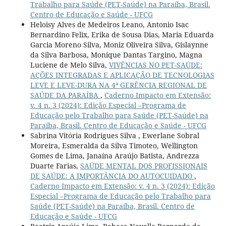
Trabalho para Saúde (PET-Saúde) na Paraíba, Brasil.
Centro de Educação e Saúde - UFCG
Heloisy Alves de Medeiros Leano, Antonio Isac
Bernardino Felix, Erika de Sousa Dias, Maria Eduarda
Garcia Moreno Silva, Moniz Oliveira Silva, Gislaynne
da Silva Barbosa, Monique Dantas Targino, Magna
Luciene de Melo Silva,
VIVÊNCIAS NO PET-SAÚDE:
AÇÕES INTEGRADAS E APLICAÇÃO DE TECNOLOGIAS
LEVE E LEVE-DURA NA 4ª GERÊNCIA REGIONAL DE
SAÚDE DA PARAÍBA
,
Caderno Impacto em Extensão:
v. 4 n. 3 (2024): Edição Especial –Programa de
Educação pelo Trabalho para Saúde (PET-Saúde) na
Paraíba, Brasil. Centro de Educação e Saúde - UFCG
Sabrina Vitória Rodrigues Silva , Ewerlane Sobral
Moreira, Esmeralda da Silva Timoteo, Wellington
Gomes de Lima, Janaína Araújo Batista, Andrezza
Duarte Farias,
SAÚDE MENTAL DOS PROFISSIONAIS
DE SAÚDE: A IMPORTÂNCIA DO AUTOCUIDADO
,
Caderno Impacto em Extensão: v. 4 n. 3 (2024): Edição
Especial –Programa de Educação pelo Trabalho para
Saúde (PET-Saúde) na Paraíba, Brasil. Centro de
Educação e Saúde - UFCG