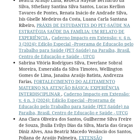
Beatriz Araújo Lima, Rebeca Nayelle Bernardo da
Silva, Sthefany Santina Silva Santos, Lucas Kerllon
Tavares de Pontes, Renata Inácio de Andrade Silva,
Isis Giselle Medeiros da Costa, Luana Carla Santana
Ribeiro,
PRÁXIS DE ESTUDANTES DO PET-SAÚDE NA
ESTRATÉGIA SAÚDE DA FAMÍLIA: UM RELATO DE
EXPERIÊNCIA
,
Caderno Impacto em Extensão: v. 4 n.
3 (2024): Edição Especial –Programa de Educação pelo
Trabalho para Saúde (PET-Saúde) na Paraíba, Brasil.
Centro de Educação e Saúde - UFCG
Sabrina Vitória Rodrigues Silva, Ewerlane Sobral
Moreira, Esmeralda da Silva Timoteo, Wellington
Gomes de Lima, Janaína Araújo Batista, Andrezza
Farias,
FORTALECIMENTO DO ALEITAMENTO
MATERNO NA ATENÇÃO BÁSICA: EXPERIÊNCIA
INTERDISCIPLINAR
,
Caderno Impacto em Extensão:
v. 4 n. 3 (2024): Edição Especial –Programa de
Educação pelo Trabalho para Saúde (PET-Saúde) na
Paraíba, Brasil. Centro de Educação e Saúde - UFCG
Ana Clara Oliveira dos Santos, Guilherme Silva Freire
de Souza, Jhulia Evilys Dias da Silva, Maria das Graças
Diniz Alves, Ana Beatriz Macedo Venâncio dos Santos,
Poliana de Araújo Palmeira,
EXTENSÃO