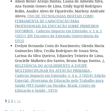
Alison Rener Araújo Dantas, Luana de Almeida Silva,
Ana Yasmin Gomes de Lima, Emlly Ingrid Rodrigues
Rolim, Analice Alves de Figueiredo, Marleny Andrade
Abreu,
USO DE TECNOLOGIAS DIGITAIS COMO
FERRAMENTA DE CAPACITAÇÃO PARA
PROFISSIONAIS DA EDUCAÇÃO SOBRE PRIMEIROS
SOCORROS
,
Caderno Impacto em Extensão: v. 1 n. 1
(2021): XIV Encontro de Extensão Universitária da
UFCG
Evelym fernanda Costa do Nascimento, Glenda Maria
Guimarães Silva, Cecília Rodrigues de Souza Neta,
Larissa da Silva Queiroz, Edjancley Teixeira de Lima,
Gracielle Malheiro dos Santos, Bruna Braga Dantas,
A
RELEVÂNCIA DO ACOLHIMENTO À EQUIPE
MULTIDISCIPLINAR NA ATENÇÃO PRIMÁRIA
,
Caderno Impacto em Extensão: v. 4 n. 3 (2024): Edição
Especial –Programa de Educação pelo Trabalho para
Saúde (PET-Saúde) na Paraíba, Brasil. Centro de
Educação e Saúde - UFCG
1
2
3
>
>>