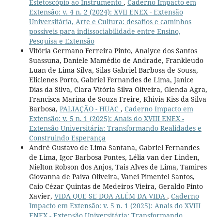
Estetoscópio ao Instrumento
,
Caderno Impacto em
Extensão: v. 4 n. 2 (2024): XVII ENEX - Extensão
Universitária, Arte e Cultura: desafios e caminhos
possíveis para indissociabilidade entre Ensino,
Pesquisa e Extensão
Vitória Germano Ferreira Pinto, Analyce dos Santos
Suassuna, Daniele Mamédio de Andrade, Frankleudo
Luan de Lima Silva, Silas Gabriel Barbosa de Sousa,
Eliclenes Porto, Gabriel Fernandes de Lima, Janice
Dias da Silva, Clara Vitória Silva Oliveira, Glenda Agra,
Francisca Marina de Souza Freire, Khivia Kiss da Silva
Barbosa,
PALIAÇÃO - HUAC
,
Caderno Impacto em
Extensão: v. 5 n. 1 (2025): Anais do XVIII ENEX -
Extensão Universitária: Transformando Realidades e
Construindo Esperança
André Gustavo de Lima Santana, Gabriel Fernandes
de Lima, Igor Barbosa Pontes, Lélia van der Linden,
Nielton Robson dos Anjos, Tais Alves de Lima, Tamires
Giovanna de Paiva Oliveira, Vanei Pimentel Santos,
Caio Cézar Quintas de Medeiros Vieira, Geraldo Pinto
Xavier,
VIDA QUE SE DOA ALÉM DA VIDA
,
Caderno
Impacto em Extensão: v. 5 n. 1 (2025): Anais do XVIII
ENEX - Extensão Universitária: Transformando