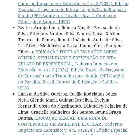
Caderno Impacto em Extensão: v. 4 n. 3 (2024): Edição
Especial –Programa de Educação pelo Trabalho para
Saúde (PET-Saúde) na Paraíba, Brasil. Centro de
Educação e Saúde - UFCG
Beatriz Araújo Lima, Rebeca Nayelle Bernardo da
Silva, Sthefany Santina Silva Santos, Lucas Kerllon
Tavares de Pontes, Renata Inácio de Andrade Silva,
Isis Giselle Medeiros da Costa, Luana Carla Santana
Ribeiro,
EDUCAÇÃO POPULAR EM SAÚDE SOBRE
GÊNERO, SEXUALIDADE E PREVENÇÃO DE ISTs:
RELATO DE EXPERIÊNCIA
,
Caderno Impacto em
Extensão: v. 4 n. 3 (2024): Edição Especial –Programa
de Educação pelo Trabalho para Saúde (PET-Saúde)
na Paraíba, Brasil. Centro de Educação e Saúde -
UFCG
Larissa da Silva Queiroz, Cecília Rodrigues Souza
Neta, Glenda Maria Guimarães Silva, Evelym
Fernanda Costa do Nascimento, Edjancley Teixeira de
Lima, Gracielle Malheiros dos Santos, Bruna Braga
Dantas,
EDUCAÇÃO SEXUAL: UMA RODA DE
CONVERSA EM UM AMBIENTE ESCOLAR
,
Caderno
Impacto em Extensão: v. 4 n. 3 (2024): Edição Especial