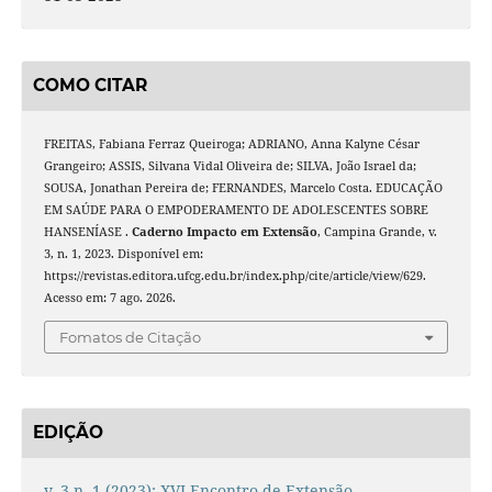
COMO CITAR
FREITAS, Fabiana Ferraz Queiroga; ADRIANO, Anna Kalyne César
Grangeiro; ASSIS, Silvana Vidal Oliveira de; SILVA, João Israel da;
SOUSA, Jonathan Pereira de; FERNANDES, Marcelo Costa. EDUCAÇÃO
EM SAÚDE PARA O EMPODERAMENTO DE ADOLESCENTES SOBRE
HANSENÍASE .
Caderno Impacto em Extensão
, Campina Grande, v.
3, n. 1, 2023. Disponível em:
https://revistas.editora.ufcg.edu.br/index.php/cite/article/view/629.
Acesso em: 7 ago. 2026.
Fomatos de Citação
EDIÇÃO
v. 3 n. 1 (2023): XVI Encontro de Extensão