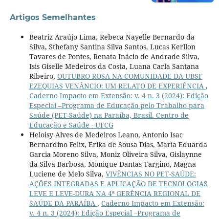
Artigos Semelhantes
Beatriz Araújo Lima, Rebeca Nayelle Bernardo da
Silva, Sthefany Santina Silva Santos, Lucas Kerllon
Tavares de Pontes, Renata Inácio de Andrade Silva,
Isis Giselle Medeiros da Costa, Luana Carla Santana
Ribeiro,
OUTUBRO ROSA NA COMUNIDADE DA UBSF
EZEQUIAS VENÂNCIO: UM RELATO DE EXPERIÊNCIA
,
Caderno Impacto em Extensão: v. 4 n. 3 (2024): Edição
Especial –Programa de Educação pelo Trabalho para
Saúde (PET-Saúde) na Paraíba, Brasil. Centro de
Educação e Saúde - UFCG
Heloisy Alves de Medeiros Leano, Antonio Isac
Bernardino Felix, Erika de Sousa Dias, Maria Eduarda
Garcia Moreno Silva, Moniz Oliveira Silva, Gislaynne
da Silva Barbosa, Monique Dantas Targino, Magna
Luciene de Melo Silva,
VIVÊNCIAS NO PET-SAÚDE:
AÇÕES INTEGRADAS E APLICAÇÃO DE TECNOLOGIAS
LEVE E LEVE-DURA NA 4ª GERÊNCIA REGIONAL DE
SAÚDE DA PARAÍBA
,
Caderno Impacto em Extensão:
v. 4 n. 3 (2024): Edição Especial –Programa de