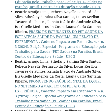
Educação pelo Trabalho para Saúde (PET-Saúde) na
Paraíba, Brasil. Centro de Educação e Saúde - UFCG
Beatriz Araújo Lima, Rebeca Nayelle Bernardo da
Silva, Sthefany Santina Silva Santos, Lucas Kerllon
Tavares de Pontes, Renata Inácio de Andrade Silva,
Isis Giselle Medeiros da Costa, Luana Carla Santana
Ribeiro,
PRÁXIS DE ESTUDANTES DO PET-SAÚDE NA
ESTRATÉGIA SAÚDE DA FAMÍLIA: UM RELATO DE
EXPERIÊNCIA
,
Caderno Impacto em Extensão: v. 4 n.
3 (2024): Edição Especial –Programa de Educação pelo
Trabalho para Saúde (PET-Saúde) na Paraíba, Brasil.
Centro de Educação e Saúde - UFCG
Beatriz Araújo Lima, Sthefany Santina Silva Santos,
Rebeca Nayelle Bernardo da Silva, Lucas Kerllon
Tavares de Pontes, Renata Inácio de Andrade Silva,
Isis Giselle Medeiros da Costa, Luana Carla Santana
Ribeiro,
PROMOVENDO SAÚDE MENTAL DA EQUIPE
NO SETEMBRO AMARELO: UM RELATO DE
EXPERIÊNCIA
,
Caderno Impacto em Extensão: v. 4 n.
3 (2024): Edição Especial –Programa de Educação pelo
Trabalho para Saúde (PET-Saúde) na Paraíba, Brasil.
Centro de Educação e Saúde - UFCG
Esmeralda da Silva Timoteo, Wellington Gomes de